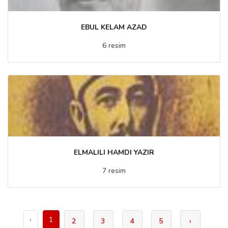
EBUL KELAM AZAD
6 resim
ELMALILI HAMDI YAZIR
7 resim
‹
1
2
3
4
5
›