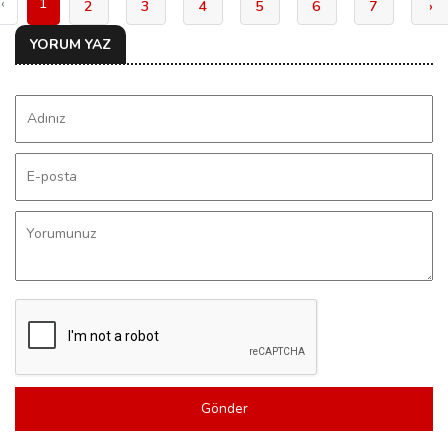
‹
1
2
3
4
5
6
7
›
YORUM YAZ
Gönder