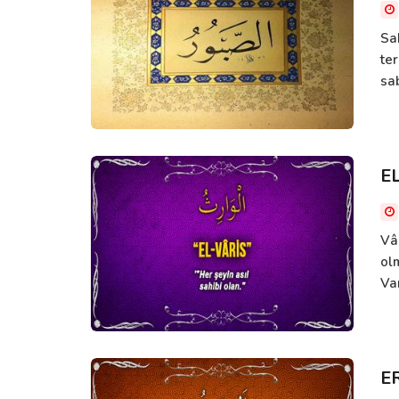
Sa
te
sa
E
Vâ
ol
Va
E