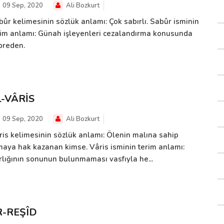
09 Sep, 2020
Ali Bozkurt
bûr kelimesinin sözlük anlamı: Çok sabırlı. Sabûr isminin
rim anlamı: Günah işleyenleri cezalandırma konusunda
breden.
L-VÂRİS
09 Sep, 2020
Ali Bozkurt
ris kelimesinin sözlük anlamı: Ölenin malına sahip
maya hak kazanan kimse. Vâris isminin terim anlamı:
rlığının sonunun bulunmaması vasfıyla he...
R-REŞÎD