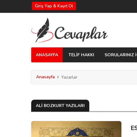
Giriş Yap & Kayıt Ol
ANASAYFA
TELİF HAKKI
SORULARINIZ İ
Anasayfa
Yazarlar
ALI BOZKURT YAZILARI
E