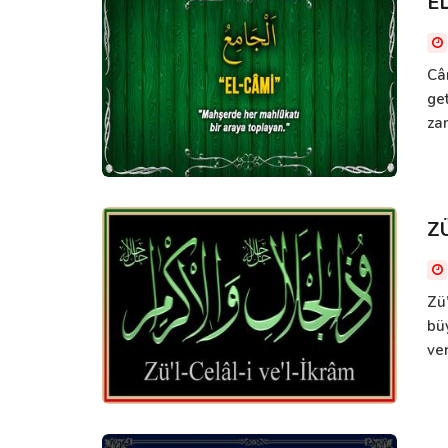
E
Câ
get
zam
Z
Zü’
bü
ver