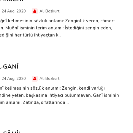
24 Aug, 2020
Ali Bozkurt
ğnî kelimesinin sözlük anlamı: Zenginlik veren, cömert
n. Muğnî isminin terim anlamı: İstediğini zengin eden,
ediğini her türlü ihtiyaçtan k...
L-GANÎ
24 Aug, 2020
Ali Bozkurt
nî kelimesinin sözlük anlamı: Zengin, kendi varlığı
ndine yeten, başkasına ihtiyacı bulunmayan. Ganî isminin
im anlamı: Zatında, sıfatlarında ...