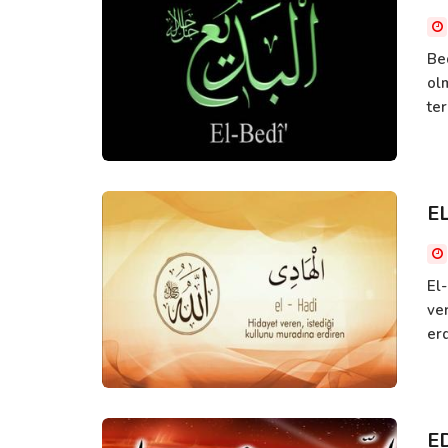
Be
olm
ter
E
El
ver
erd
E