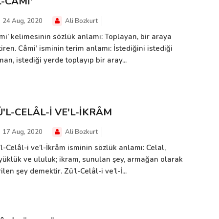
L-CÂMİ'
24 Aug, 2020
Ali Bozkurt
mi’ kelimesinin sözlük anlamı: Toplayan, bir araya
iren. Câmi’ isminin terim anlamı: İstediğini istediği
an, istediği yerde toplayıp bir aray...
Ü'L-CELÂL-İ VE'L-İKRÂM
17 Aug, 2020
Ali Bozkurt
l-Celâl-i ve’l-İkrâm isminin sözlük anlamı: Celal,
yüklük ve ululuk; ikram, sunulan şey, armağan olarak
ilen şey demektir. Zü’l-Celâl-i ve’l-İ...