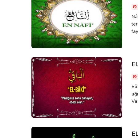
Nâf
ter
fay
E
Bâ
uğ
Va
E