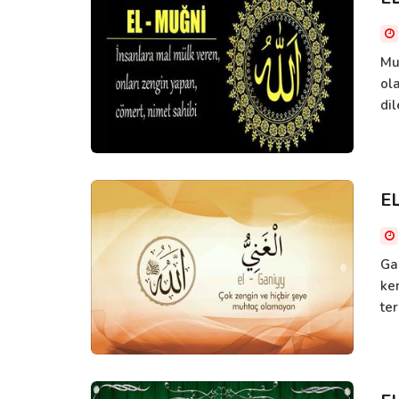
Mu
ola
dil
E
Ga
ke
ter