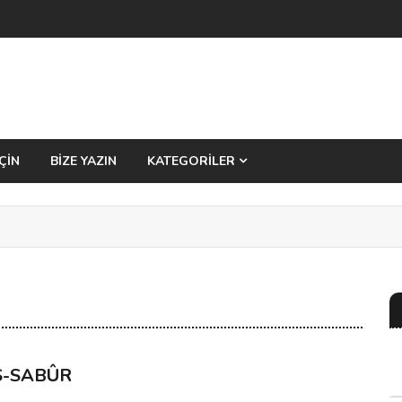
ÇİN
BİZE YAZIN
KATEGORİLER
S-SABÛR