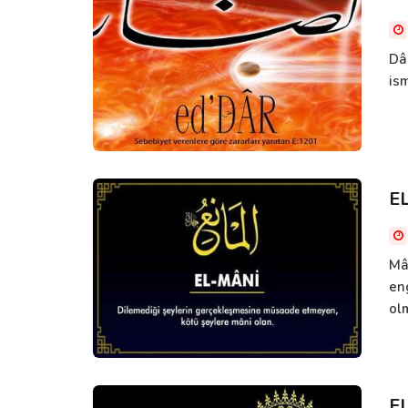
Dâ
is
E
Mâ
en
ol
E