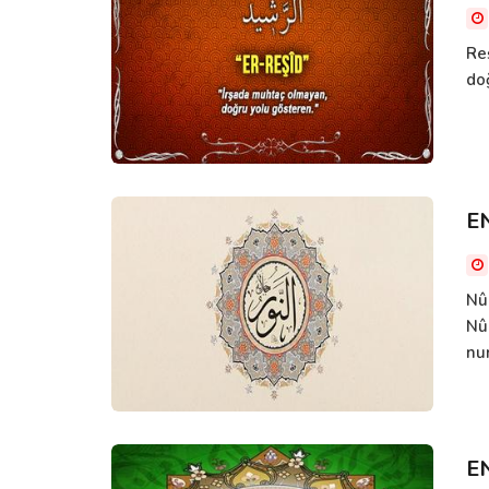
Re
doğ
E
Nûr
Nû
nur
E