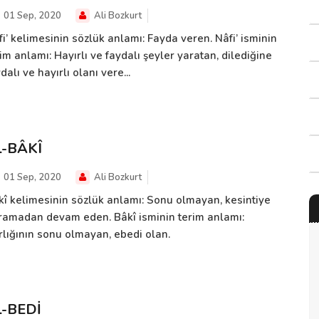
01 Sep, 2020
Ali Bozkurt
i’ kelimesinin sözlük anlamı: Fayda veren. Nâfi’ isminin
im anlamı: Hayırlı ve faydalı şeyler yaratan, dilediğine
dalı ve hayırlı olanı vere...
L-BÂKÎ
01 Sep, 2020
Ali Bozkurt
kî kelimesinin sözlük anlamı: Sonu olmayan, kesintiye
ramadan devam eden. Bâkî isminin terim anlamı:
rlığının sonu olmayan, ebedi olan.
L-BEDİ