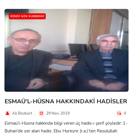
KENDI GÖK KUBBEMIZ
ESMAÜ'L-HÜSNA HAKKINDAKİ HADİSLER
Ali Bozkurt
29 Nov, 2019
0
Esmaü’l-Hüsna hakkında bilgi veren üç hadis-i şerif şöyledir: 1-
Buhari’de yer alan hadis: Ebu Hureyre (r.a.)’ten Resulullah