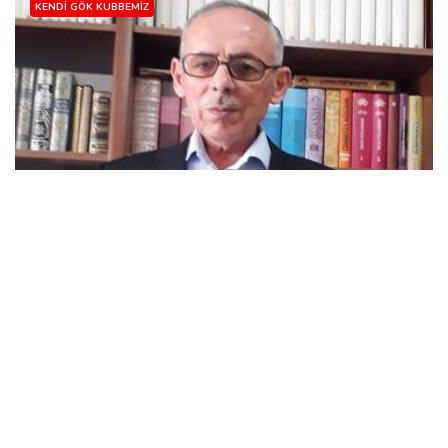
KENDI GÖK KUBBEMIZ
ALLAH'IN SUBUTİ SIFATLARI-4
Ali Bozkurt
01 Sep, 2019
4-Allah’ın Basar Sıfatı Basar, görmek demektir. Allah, her
zaman, bütün varlıkları bütün boyutlarıyla görür. İnsanın
görmesi ile Allah’ın görmesi...