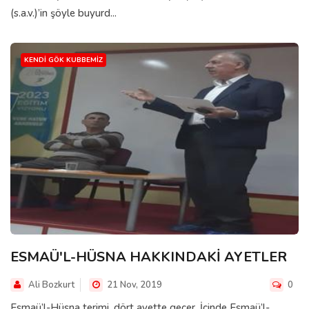
(s.a.v.)’in şöyle buyurd...
KENDI GÖK KUBBEMIZ
ESMAÜ'L-HÜSNA HAKKINDAKİ AYETLER
Ali Bozkurt
21 Nov, 2019
0
Esmaü’l-Hüsna terimi, dört ayette geçer. İçinde Esmaü’l-