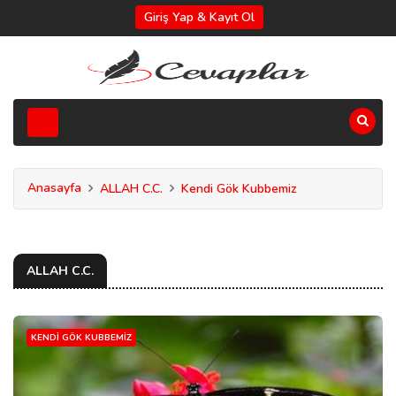
Giriş Yap & Kayıt Ol
Anasayfa
ALLAH C.C.
Kendi Gök Kubbemiz
ALLAH C.C.
KENDI GÖK KUBBEMIZ