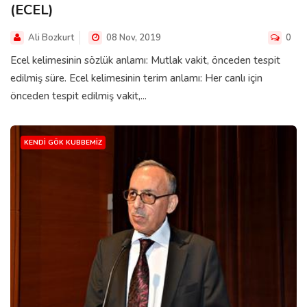
(ECEL)
Ali Bozkurt
08 Nov, 2019
0
Ecel kelimesinin sözlük anlamı: Mutlak vakit, önceden tespit
edilmiş süre. Ecel kelimesinin terim anlamı: Her canlı için
önceden tespit edilmiş vakit,...
KENDI GÖK KUBBEMIZ