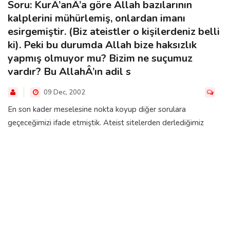
Soru: KurÂ’anÂ’a göre Allah bazılarının
kalplerini mühürlemiş, onlardan imanı
esirgemiştir. (Biz ateistler o kişilerdeniz belli
ki). Peki bu durumda Allah bize haksızlık
yapmış olmuyor mu? Bizim ne suçumuz
vardır? Bu AllahÂ’ın adil s
09 Dec, 2002
En son kader meselesine nokta koyup diğer sorulara
geçeceğimizi ifade etmiştik. Ateist sitelerden derlediğimiz
sorulardan biri de yukarıda if...
ŞÜPHELER ETRAFINDA