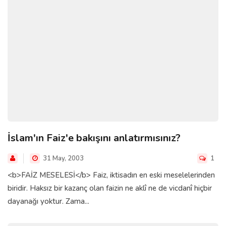
İslam'ın Faiz'e bakışını anlatırmısınız?
31 May, 2003
1
<b>FAİZ MESELESİ</b> Faiz, iktisadın en eski meselelerinden
biridir. Haksız bir kazanç olan faizin ne aklî ne de vicdanî hiçbir
dayanağı yoktur. Zama...