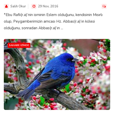
Salih Okur
29 Nov, 2016
*Ebu Rafii(r.a)’nin isminin Eslem olduğunu, kendisinin Mısırlı
olup, Peygamberimizin amcası Hz. Abbas(r.a)’ın kölesi
olduğunu, sonradan Abbas(r.a)’ın ...
SAHABE IZINDE