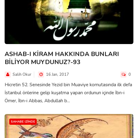
ASHAB-I KİRAM HAKKINDA BUNLARI
BİLİYOR MUYDUNUZ?-93
Salih Okur
16 Jan, 2017
0
Hicretin 52. Senesinde Yezid bin Muaviye komutasında ilk defa
İstanbul önlerine gelip kuşatma yapan ordunun içinde İbn-i
Ömer, İbn-i Abbas, Abdullah b...
SAHABE IZINDE