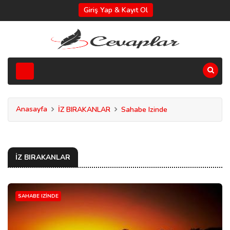
Giriş Yap & Kayıt Ol
Anasayfa
İZ BIRAKANLAR
Sahabe Izinde
İZ BIRAKANLAR
SAHABE IZINDE