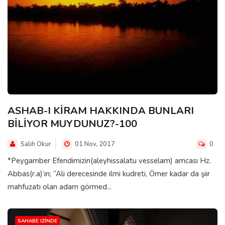
ASHAB-I KİRAM HAKKINDA BUNLARI
BİLİYOR MUYDUNUZ?-100
Salih Okur
01 Nov, 2017
0
*Peygamber Efendimizin(aleyhissalatu vesselam) amcası Hz.
Abbas(r.a)’ın; “Ali derecesinde ilmi kudreti, Ömer kadar da şiir
mahfuzatı olan adam görmed...
SAHABE IZINDE