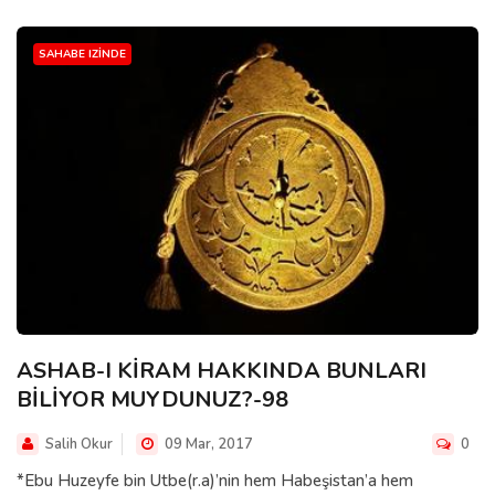
SAHABE IZINDE
ASHAB-I KİRAM HAKKINDA BUNLARI
BİLİYOR MUYDUNUZ?-98
Salih Okur
09 Mar, 2017
0
*Ebu Huzeyfe bin Utbe(r.a)’nin hem Habeşistan’a hem