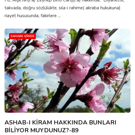
Hz. Aişe’nin(r.a) Zeynep binti Cahş(r.a) hakkında; “Diyanette,
takvada, doğru sözlülükte, sıla-i rahime( akraba hukukuna)
riayet hususunda, fakirlere ...
SAHABE IZINDE
ASHAB-I KİRAM HAKKINDA BUNLARI
BİLİYOR MUYDUNUZ?-89