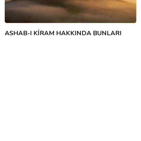
ASHAB-I KİRAM HAKKINDA BUNLARI
BİLİYOR MUYDUNUZ?-86
Salih Okur
08 Nov, 2016
Fadl bin Abbas(r.a)’ın Hz. Abbas bin Abdulmuttalib’in en
büyük oğlu olup, Hz. Ömer’in halifeliği devrinde cihad için
Şam’a gittiğini ve Ürdün’de Hicri...
SAHABE IZINDE