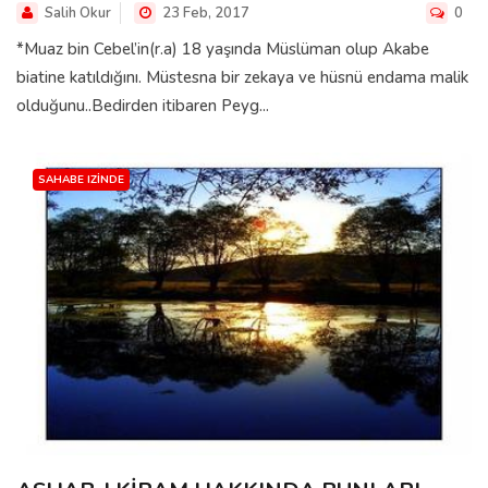
Salih Okur
23 Feb, 2017
0
*Muaz bin Cebel’in(r.a) 18 yaşında Müslüman olup Akabe
biatine katıldığını. Müstesna bir zekaya ve hüsnü endama malik
olduğunu..Bedirden itibaren Peyg...
SAHABE IZINDE