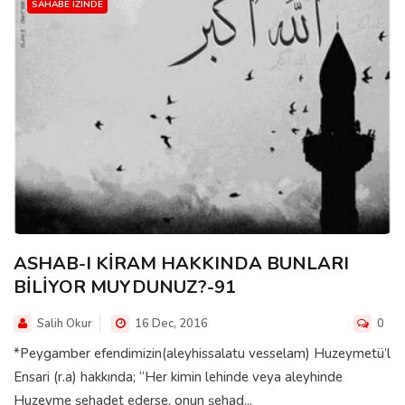
SAHABE IZINDE
ASHAB-I KİRAM HAKKINDA BUNLARI
BİLİYOR MUYDUNUZ?-91
Salih Okur
16 Dec, 2016
0
*Peygamber efendimizin(aleyhissalatu vesselam) Huzeymetü’l
Ensari (r.a) hakkında; “Her kimin lehinde veya aleyhinde
Huzeyme şehadet ederse, onun şehad...