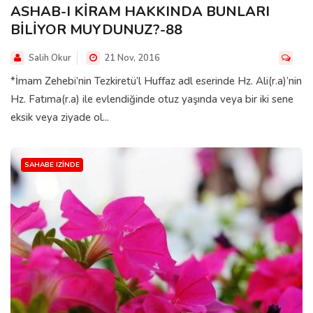
ASHAB-I KİRAM HAKKINDA BUNLARI
BİLİYOR MUYDUNUZ?-88
Salih Okur
21 Nov, 2016
*İmam Zehebi’nin Tezkiretü’l Huffaz adl eserinde Hz. Ali(r.a)’nin
Hz. Fatıma(r.a) ile evlendiğinde otuz yaşında veya bir iki sene
eksik veya ziyade ol...
SAHABE IZINDE