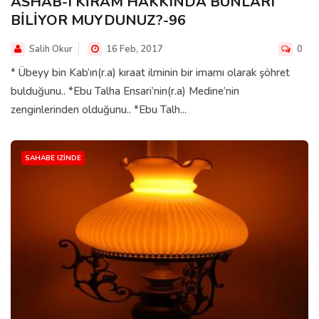
ASHAB-I KİRAM HAKKINDA BUNLARI
BİLİYOR MUYDUNUZ?-96
Salih Okur
16 Feb, 2017
0
* Übeyy bin Kab’ın(r.a) kıraat ilminin bir imamı olarak şöhret
bulduğunu.. *Ebu Talha Ensari’nin(r.a) Medine’nin
zenginlerinden olduğunu.. *Ebu Talh...
SAHABE IZINDE