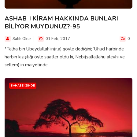
ASHAB-I KİRAM HAKKINDA BUNLARI
BİLİYOR MUYDUNUZ?-95
Salih Okur
01 Feb, 2017
0
*Talha bin Ubeydullah’ın(r.a) şöyle dediğini; ‘Uhud harbinde
harbin kızıştığı öyle saatler oldu ki, Nebi(sallallahu aleyhi ve
sellem)’in maiyetinde...
SAHABE IZINDE