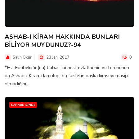
ASHAB-I KİRAM HAKKINDA BUNLARI
BİLİYOR MUYDUNUZ?-94
Salih Okur
23 Jan, 2017
0
*Hz. Ebubekir’in(r.a) babası, annesi, evlatlarının ve torununun
da Ashab-ı Kiram’dan olup, bu faziletin başka kimseye nasip
olmadığını..
SAHABE IZINDE