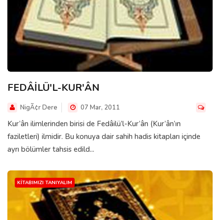
FEDÂİLÜ'L-KUR'ÂN
NigÃ¢r Dere
07 Mar, 2011
Kur’ân ilimlerinden birisi de Fedâilü’l-Kur’ân (Kur’ân’ın
faziletleri) ilmidir. Bu konuya dair sahih hadis kitapları içinde
ayrı bölümler tahsis edild...
KITABIMIZI TANIYALIM