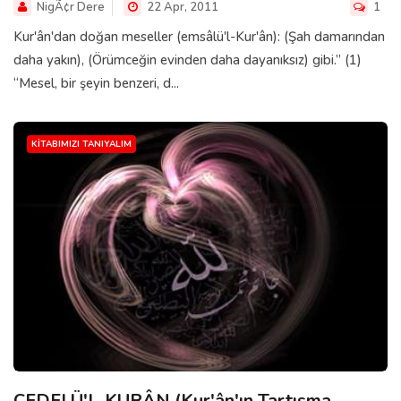
NigÃ¢r Dere
22 Apr, 2011
1
Kur'ân'dan doğan meseller (emsâlü'l-Kur'ân): (Şah damarından
daha yakın), (Örümceğin evinden daha dayanıksız) gibi.” (1)
“Mesel, bir şeyin benzeri, d...
KITABIMIZI TANIYALIM
CEDELÜ'L-KURÂN (Kur'ân'ın Tartışma