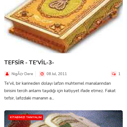
TEFSİR - TE'VİL-3-
NigÃ¢r Dere
08 Jul, 2011
1
Te'vil, bir karineden dolayı lafzın muhtemel manalarından
birisini tercih anlamı taşıdığı için katiyyet ifade etmez. Fakat
tefsir, lafızdaki mananın a...
KITABIMIZI TANIYALIM