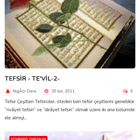
TEFSİR - TE'VİL-2-
NigÃ¢r Dere
30 Jun, 2011
0
Tefsir Çeşitleri Tefsirciler, öteden beri tefsir çeşitlerini genellikle
“rivâyet tefsiri” ve “dirâyet tefsiri” olmak üzere iki ana bölümde
ele almışl...
KITABIMIZI TANIYALIM