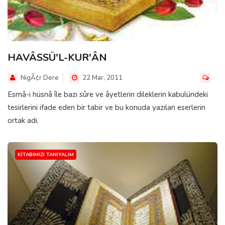
HAVÂSSÜ'L-KUR'ÂN
NigÃ¢r Dere
22 Mar, 2011
Esmâ-i hüsnâ île bazı sûre ve âyetlerin dileklerin kabulündeki
tesirlerini ifade eden bir tabir ve bu konuda yazılan eserlerin
ortak adı.
KITABIMIZI TANIYALIM