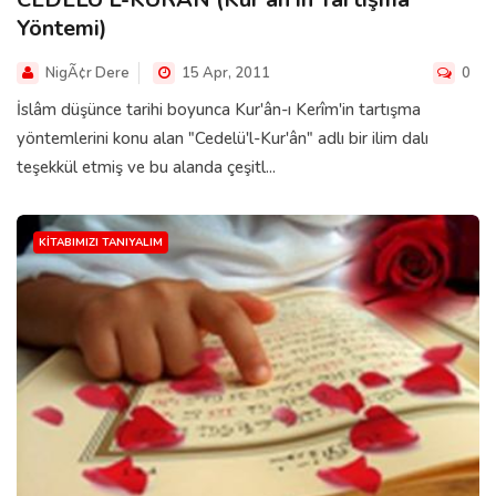
Yöntemi)
NigÃ¢r Dere
15 Apr, 2011
0
İslâm düşünce tarihi boyunca Kur'ân-ı Kerîm'in tartışma
yöntemlerini konu alan "Cedelü'l-Kur'ân" adlı bir ilim dalı
teşekkül etmiş ve bu alanda çeşitl...
KITABIMIZI TANIYALIM