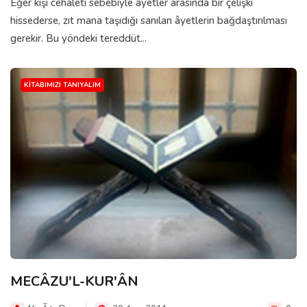
Eğer kişi cehaleti sebebiyle âyetler arasında bir çelişki
hissederse, zıt mana taşıdığı sanılan âyetlerin bağdaştırılması
gerekir. Bu yöndeki tereddüt...
KITABIMIZI TANIYALIM
MECÂZU'L-KUR'ÂN