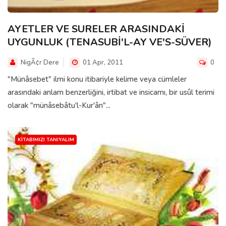
AYETLER VE SURELER ARASINDAKİ
UYGUNLUK (TENASUBİ'L-AY VE'S-SÜVER)
NigÃ¢r Dere
01 Apr, 2011
0
"Münâsebet" ilmi konu itibariyle kelime veya cümleler
arasındaki anlam benzerliğini, irtibat ve insicamı, bir usûl terimi
olarak "münâsebâtu'l-Kur'ân"...
KITABIMIZI TANIYALIM