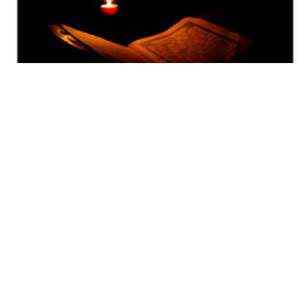
MÜBHEMATU'L-KUR'ÂN
NigÃ¢r Dere
17 Feb, 2011
Kur’ân-ı Kerim’de sarih olarak isimleri zikredilmeyip de, ismi
mevsuller veya zamirlerle zikredilen erkek veya kadınlar olduğu
gibi, melek veya cin ve...
KITABIMIZI TANIYALIM