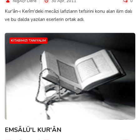
NigÃ¢r Dere
30 Apr, 2011
0
Kur'ân-ı Kerîm'deki mecâzi lafızların tefsirini konu alan ilim dalı
ve bu dalda yazılan eserlerin ortak adı.
KITABIMIZI TANIYALIM
EMSÂLÜ'L KUR'ÂN