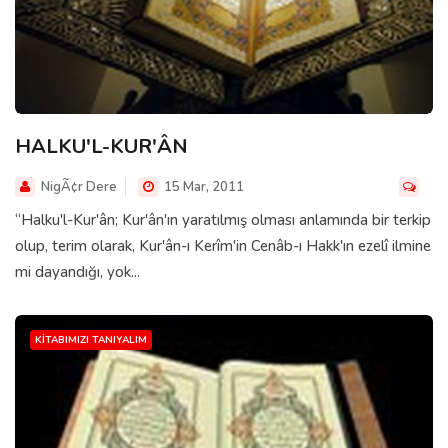
HALKU'L-KUR'ÂN
NigÃ¢r Dere
15 Mar, 2011
“Halku'l-Kur'ân; Kur'ân'ın yaratılmış olması anlamında bir terkip
olup, terim olarak, Kur'ân-ı Kerîm'in Cenâb-ı Hakk'ın ezelî ilmine
mi dayandığı, yok...
KITABIMIZI TANIYALIM