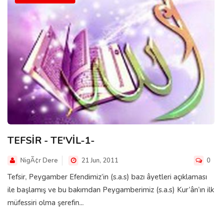
TEFSİR - TE'VİL-1-
NigÃ¢r Dere
21 Jun, 2011
0
Tefsir, Peygamber Efendimiz’in (s.a.s) bazı âyetleri açıklaması
ile başlamış ve bu bakımdan Peygamberimiz (s.a.s) Kur’ân’ın ilk
müfessiri olma şerefin...