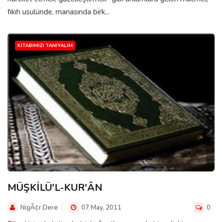
fıkıh usulünde, manasında birk...
KITABIMIZI TANIYALIM
MÜŞKİLÜ'L-KUR'ÂN
NigÃ¢r Dere
07 May, 2011
0