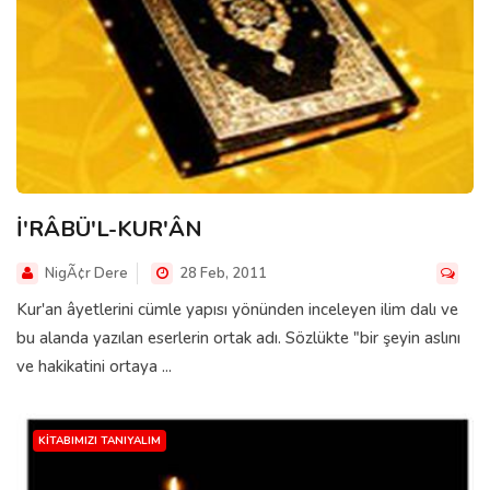
İ'RÂBÜ'L-KUR'ÂN
NigÃ¢r Dere
28 Feb, 2011
Kur'an âyetlerini cümle yapısı yönünden inceleyen ilim dalı ve
bu alanda yazılan eserlerin ortak adı. Sözlükte "bir şeyin aslını
ve hakikatini ortaya ...
KITABIMIZI TANIYALIM