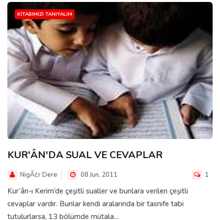
KITABIMIZI TANIYALIM
KUR'ÂN'DA SUAL VE CEVAPLAR
NigÃ¢r Dere
08 Jun, 2011
1
Kur’ân-ı Kerim’de çeşitli sualler ve bunlara verilen çeşitli
cevaplar vardır. Bunlar kendi aralarında bir tasnife tabi
tutulurlarsa, 13 bölümde mütala...