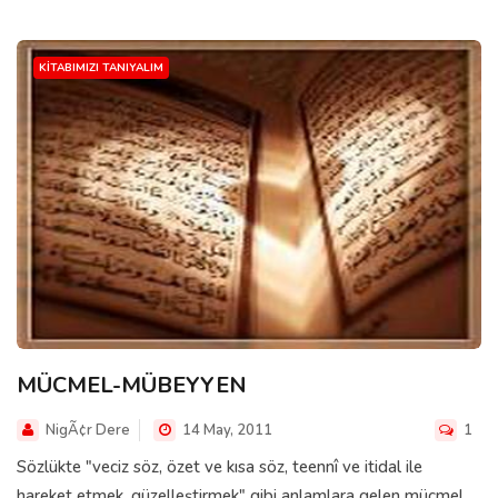
KITABIMIZI TANIYALIM
MÜCMEL-MÜBEYYEN
NigÃ¢r Dere
14 May, 2011
1
Sözlükte "veciz söz, özet ve kısa söz, teennî ve itidal ile
hareket etmek, güzelleştirmek" gibi anlamlara gelen mücmel,