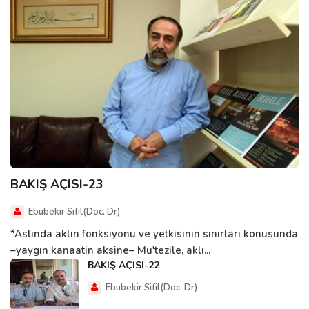
BAKIŞ AÇISI-23
Ebubekir Sifil(Doc. Dr)
*Aslında aklın fonksiyonu ve yetkisinin sınırları konusunda
–yaygın kanaatin aksine– Mu'tezile, aklı...
BAKIŞ AÇISI-22
Ebubekir Sifil(Doc. Dr)