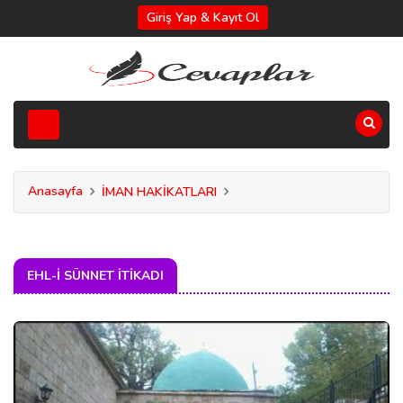
Giriş Yap & Kayıt Ol
Anasayfa
İMAN HAKİKATLARI
EHL-I SÜNNET İTIKADI