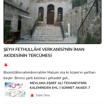
ŞEYH FETHULLÂHİ VERKANİSİ'NİN İMAN
AKİDESİNİN TERCÜMESİ
Bismillâhirrahmânirrahîm Malum ola ki İslam’ın şartları
beştir. Birinci şartı kelime’i şehadet get...
MEVLANA EŞREF ALİ TEHANEVİ'NİN
KALEMİNDEN EHL-İ SÜNNET AKAİDİ-7
Salih Okur