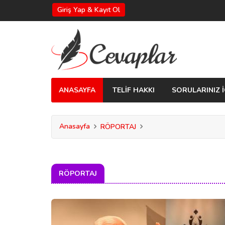
Giriş Yap & Kayıt Ol
ANASAYFA
TELİF HAKKI
SORULARINIZ İ
Anasayfa
RÖPORTAJ
RÖPORTAJ