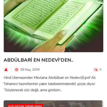
ABDÜLBARİ EN NEDEVİ'DEN..
08 May, 2009
0
Hind Ulemasından Mevlana Abdülbari en Nedevi(Eşref Ali
Tehanevi hazretlerinin yakın talebelerindendir) şöyle diyor:
“Söylenecek söz değil, ama gönlüm...
KUR-AN'DAN YARARLANMA