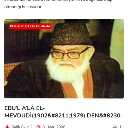
olmadığı hususudur.
KUR-AN'DAN YARARLANMA
EBU’L A’LÂ EL-
MEVDUDİ(1902&#8211;1979)’DEN&#8230;
Salih Okur
31 Mar, 2006
1