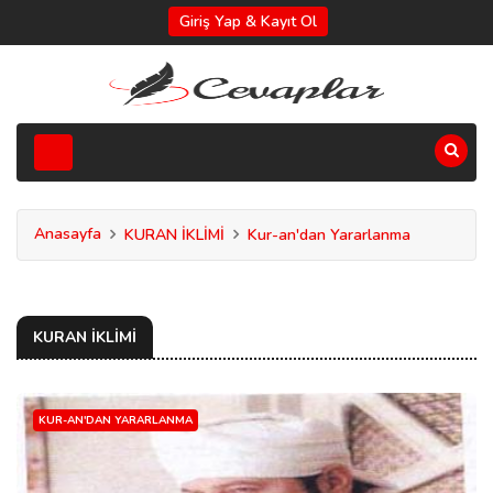
Giriş Yap & Kayıt Ol
Anasayfa
KURAN İKLİMİ
Kur-an'dan Yararlanma
KURAN İKLİMİ
KUR-AN'DAN YARARLANMA