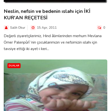
Neslin, nefsin ve bedenin ıslahı için İKİ
KUR'AN REÇETESİ
Salih Okur
15 Apr, 2011
0
Değerli ziyaretçilerimiz, Hind âlimlerinden merhum Mevlana
Ömer Palenpûrî ‘nin çocuklarımızın ve nefsimizin ıslahı için
tavsiye ettiği iki ayet-i keri...
DUALAR