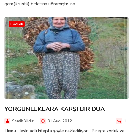
gam(üzüntü) belasına uğramıştır, na...
DUALAR
YORGUNLUKLARA KARŞI BİR DUA
Semih Yildiz
31 Aug, 2012
1
Hısn-ı Hasîn adlı kitapta şöyle naklediliyor; “Bir işte zorluk ve