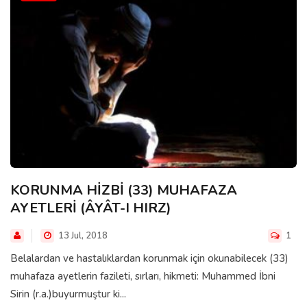
KORUNMA HİZBİ (33) MUHAFAZA
AYETLERİ (ÂYÂT-I HIRZ)
13 Jul, 2018
1
Belalardan ve hastalıklardan korunmak için okunabilecek (33)
muhafaza ayetlerin fazileti, sırları, hikmeti: Muhammed İbni
Sirin (r.a.)buyurmuştur ki...