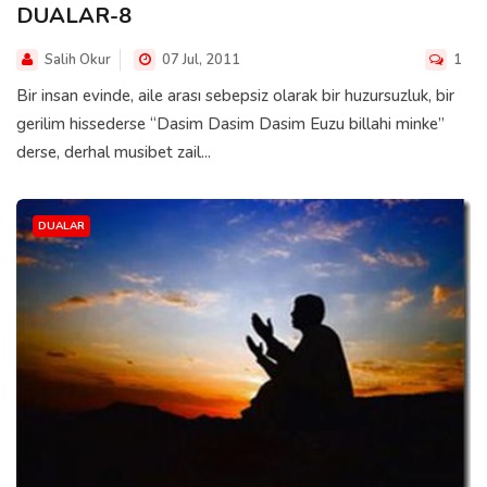
DUALAR-8
Salih Okur
07 Jul, 2011
1
Bir insan evinde, aile arası sebepsiz olarak bir huzursuzluk, bir
gerilim hissederse “Dasim Dasim Dasim Euzu billahi minke”
derse, derhal musibet zail...
DUALAR