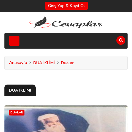
Giriş Yap & Kayıt Ol
Anasayfa
DUA İKLİMİ
Dualar
DUA İKLİMİ
DUALAR