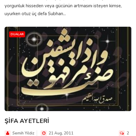
yorgunluk hisseden veya gücünün artmasını isteyen kimse,
uyurken otuz üç defa Subhan...
DUALAR
ŞİFA AYETLERİ
Semih Yildiz
21 Aug, 2011
2