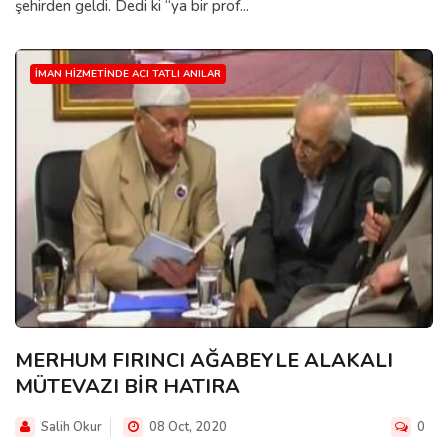
şehirden geldi. Dedi ki “ya bir prof...
İMAN HIZMETINDE ACI TATLI ANILAR
MERHUM FIRINCI AĞABEYLE ALAKALI
MÜTEVAZI BİR HATIRA
Salih Okur
08 Oct, 2020
0