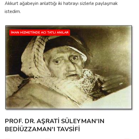
Akkurt ağabeyin anlattığı iki hatırayı sizlerle paylaşmak
istedim.
İMAN HIZMETINDE ACI TATLI ANILAR
PROF. DR. AŞRATİ SÜLEYMAN'IN
BEDİÜZZAMAN'I TAVSİFİ