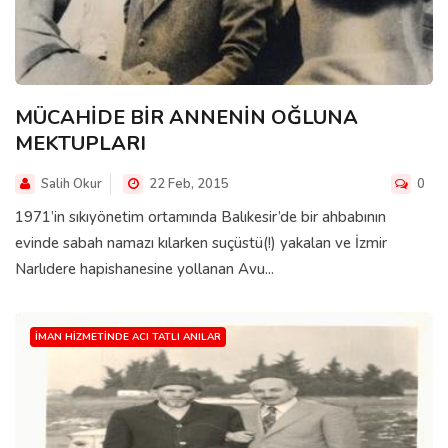
MÜCAHİDE BİR ANNENİN OĞLUNA
MEKTUPLARI
Salih Okur
22 Feb, 2015
0
1971’in sıkıyönetim ortamında Balıkesir’de bir ahbabının
evinde sabah namazı kılarken suçüstü(!) yakalan ve İzmir
Narlıdere hapishanesine yollanan Avu...
İMAN HIZMETINDE ACI TATLI ANILAR