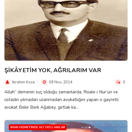
ŞİKÂYETİM YOK, AĞRILARIM VAR
Ibrahim Kose
08 Nov, 2014
0
Allah” demenin suç olduğu zamanlarda, Risale-i Nur’un ve
üstadın yılmadan usanmadan avukatlığını yapan o gayretli
avukat Bekir Berk Ağabey, gırtlak ka...
İMAN HIZMETINDE ACI TATLI ANILAR