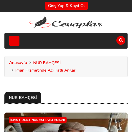
Giriş Yap & Kayıt Ol
Anasayfa
NUR BAHÇESİ
İman Hizmetinde Acı Tatlı Anılar
NUR BAHÇESİ
İMAN HIZMETINDE ACI TATLI ANILAR