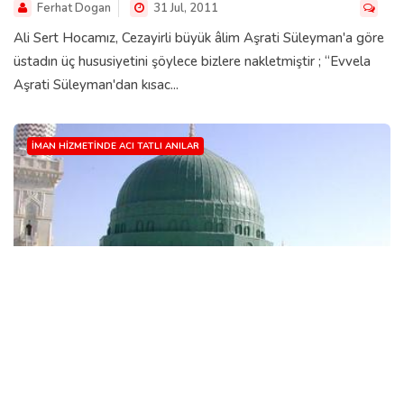
Ferhat Dogan
31 Jul, 2011
Ali Sert Hocamız, Cezayirli büyük âlim Aşrati Süleyman'a göre
üstadın üç hususiyetini şöylece bizlere nakletmiştir ; “Evvela
Aşrati Süleyman'dan kısac...
İMAN HIZMETINDE ACI TATLI ANILAR