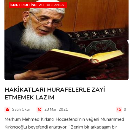
İMAN HIZMETINDE ACI TATLI ANILAR
HAKİKATLARI HURAFELERLE ZAYİ
ETMEMEK LAZIM
Salih Okur
23 Mar, 2021
0
Merhum Mehmed Kırkıncı Hocaefendi’nin yeğeni Muhammed
Kırkıncıoğlu beyefendi anlatıyor; “Benim bir arkadaşım bir