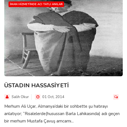
İMAN HIZMETINDE ACI TATLI ANILAR
ÜSTADIN HASSASİYETİ
Salih Okur
01 Oct, 2014
Merhum Ali Uçar, Almanya’daki bir sohbette şu hatırayı
anlatıyor; “Risalelerde(husussan Barla Lahikasında) adı geçen
bir merhum Mustafa Çavuş amcamı...