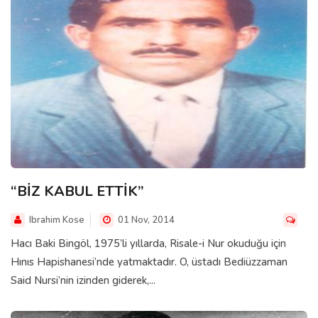
“BİZ KABUL ETTİK”
Ibrahim Kose
01 Nov, 2014
Hacı Baki Bingöl, 1975’li yıllarda, Risale-i Nur okuduğu için
Hınıs Hapishanesi’nde yatmaktadır. O, üstadı Bediüzzaman
Said Nursi’nin izinden giderek,...