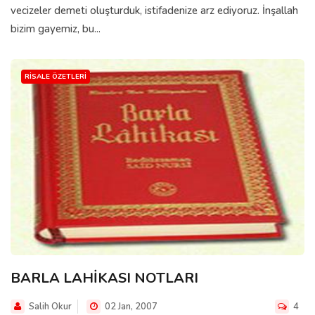
vecizeler demeti oluşturduk, istifadenize arz ediyoruz. İnşallah
bizim gayemiz, bu...
RISALE ÖZETLERI
BARLA LAHİKASI NOTLARI
Salih Okur
02 Jan, 2007
4