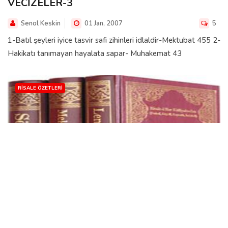
VECİZELER-3
Senol Keskin
01 Jan, 2007
5
1-Batıl şeyleri iyice tasvir safi zihinleri idlaldir-Mektubat 455 2-
Hakikatı tanımayan hayalata sapar- Muhakemat 43
RISALE ÖZETLERI