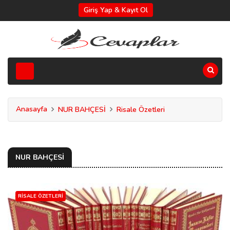
Giriş Yap & Kayıt Ol
Anasayfa
NUR BAHÇESİ
Risale Özetleri
NUR BAHÇESİ
RISALE ÖZETLERI