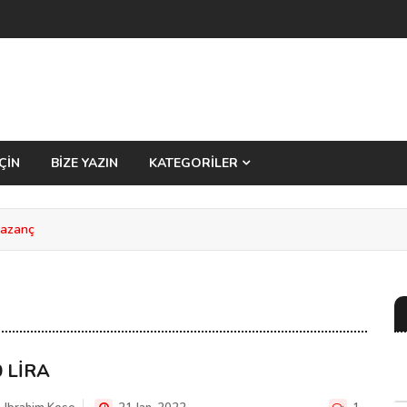
ÇİN
BİZE YAZIN
KATEGORİLER
Kazanç
0 LİRA