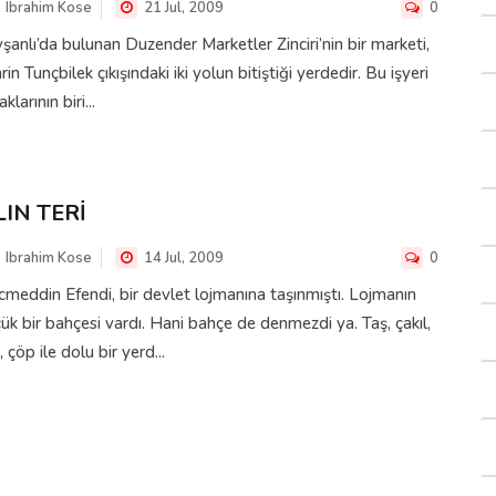
Ibrahim Kose
21 Jul, 2009
0
şanlı’da bulunan Duzender Marketler Zinciri’nin bir marketi,
rin Tunçbilek çıkışındaki iki yolun bitiştiği yerdedir. Bu işyeri
aklarının biri...
LIN TERİ
Ibrahim Kose
14 Jul, 2009
0
meddin Efendi, bir devlet lojmanına taşınmıştı. Lojmanın
ük bir bahçesi vardı. Hani bahçe de denmezdi ya. Taş, çakıl,
, çöp ile dolu bir yerd...