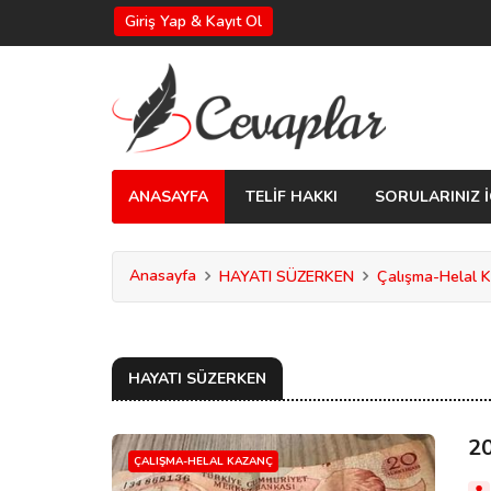
Giriş Yap & Kayıt Ol
ANASAYFA
TELİF HAKKI
SORULARINIZ İ
Anasayfa
HAYATI SÜZERKEN
Çalışma-Helal 
HAYATI SÜZERKEN
2
ÇALIŞMA-HELAL KAZANÇ