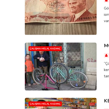
Göl
ism
var
M
ÇALIŞMA-HELAL KAZANÇ
“Ço
ken
tam
K
ÇALIŞMA-HELAL KAZANÇ