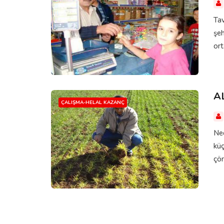
Tav
şeh
ort
A
ÇALIŞMA-HELAL KAZANÇ
Nec
küç
çör