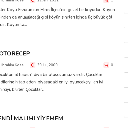
Ibrahim Kose
21 Jan, 2022
1
ler Köyü Erzurum’un Hınıs İlçesi’nin güzel bir köyüdür. Köyün
inden de anlaşılacağı gibi köyün sınırları içinde üç büyük göl
dır. Köyün ta...
OTORECEP
Ibrahim Kose
30 Jul, 2009
0
cuktan al haberi” diye bir atasözümüz vardır. Çocuklar
dilerine hitap eden, piyasadaki en iyi oyuncakçıyı, en iyi
irciyi, bilirler. Çocuklar...
ENDİ MALIMI YİYEMEM