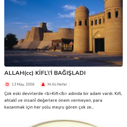
ALLAH(cc) KİFL\'İ BAĞIŞLADI
13 May, 2006
M.Ali Nefer
Çok eski devirlerde <b>Kifl</b> adında bir adam vardı. Kifl,
ahlakî ve insanî değerlere önem vermeyen, para
kazanmak için her yolu meşru gören çok ze...