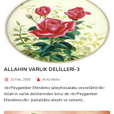
ALLAHIN VARLIK DELİLLERİ-3
15 Feb, 2006
M.Ali Nefer
<b>Peygamber Efendimiz (aleyhissalatu vesselâm)</b>
Allah’ın varlık delillerinden birisi de <b>Peygamber
Efendimiz</b> (sallallâhu aleyhi ve sellem)...