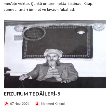
mes’ele yoktur. Çünkü onların nokta-i istinadı Kitap,
sünnet, icmâ-i ümmet ve kıyas-ı fukahad...
ERZURUM TEDÂİLERİ-5
07 Nov, 2021
Mehmed Kirkinci