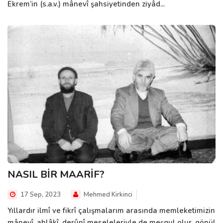
Ekrem’in (s.a.v.) mânevî şahsiyetinden ziyâd...
NASIL BİR MAARİF?
17 Sep, 2023
Mehmed Kirkinci
Yıllardır ilmî ve fikrî çalışmalarım arasında memleketimizin
mânevî, ahlâkî, derûnî meseleleriyle de meşgul olur, gönül