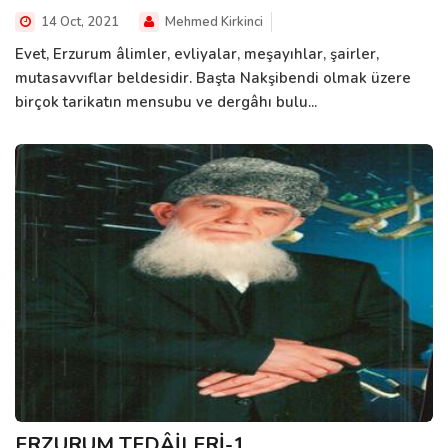
14 Oct, 2021
Mehmed Kirkinci
Evet, Erzurum âlimler, evliyalar, meşayıhlar, şairler,
mutasavvıflar beldesidir. Başta Nakşibendi olmak üzere
birçok tarikatın mensubu ve dergâhı bulu...
ERZURUM TEDÂİLERİ-1