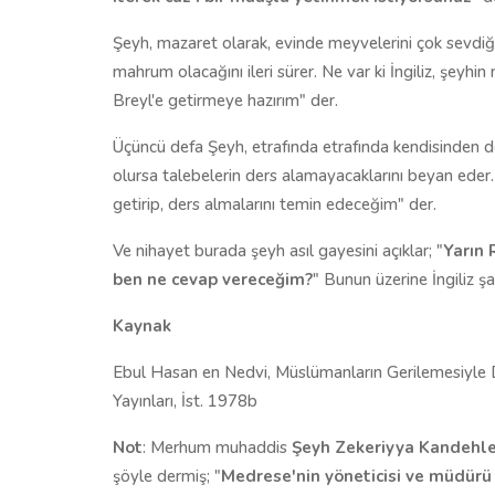
Şeyh, mazaret olarak, evinde meyvelerini çok sevdiğ
mahrum olacağını ileri sürer. Ne var ki İngiliz, şeyh
Breyl'e getirmeye hazırım" der.
Üçüncü defa Şeyh, etrafında etrafında kendisinden d
olursa talebelerin ders alamayacaklarını beyan eder.
getirip, ders almalarını temin edeceğim" der.
Ve nihayet burada şeyh asıl gayesini açıklar; "
Yarın 
ben ne cevap vereceğim?
" Bunun üzerine İngiliz şaş
Kaynak
Ebul Hasan en Nedvi, Müslümanların Gerilemesiyle
Yayınları, İst. 1978b
Not
: Merhum muhaddis
Şeyh Zekeriyya Kandehle
şöyle dermiş; "
Medrese'nin yöneticisi ve müdür