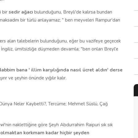
i bir
sedir ağacı
bulunduğunu, Breyli'de kalırsa bundan
in maksadını bir türlü anlayamaz; " ben meyveleri Rampur'dan
ers alan talebelerin bulunduğunu, eğer bu vazifeye geçecek
 İngiliz, ümitsizliğe düşmeden devamla; "ben onları Breyl'e
Rabbim bana ' illim karşılığında nasıl ücret aldın' derse
ırır ve şeyhin önünde yığılır kalır.
 Dünya Neler Kaybetti?, Tercüme; Mehmet Süslü, Çağ
vi'
nin naklettiğine göre Şeyh Abdurrahim Raipuri sık sık
ü olmaktan korkmam kadar hiçbir şeyden