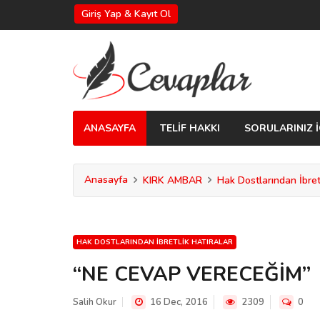
Giriş Yap & Kayıt Ol
ANASAYFA
TELİF HAKKI
SORULARINIZ İ
Anasayfa
KIRK AMBAR
Hak Dostlarından İbretl
HAK DOSTLARINDAN İBRETLIK HATIRALAR
“NE CEVAP VERECEĞİM”
Salih Okur
16 Dec, 2016
2309
0