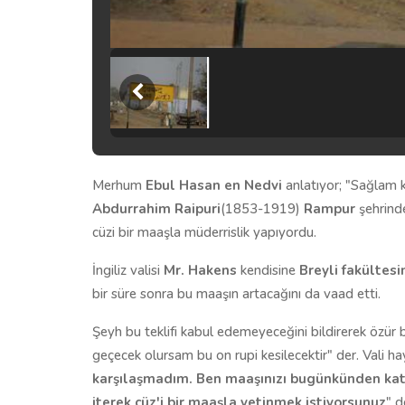
Merhum
Ebul Hasan en Nedvi
anlatıyor; "Sağlam
Abdurrahim Raipuri
(1853-1919)
Rampur
şehrinde
cüzi bir maaşla müderrislik yapıyordu.
İngiliz valisi
Mr. Hakens
kendisine
Breyli fakültes
bir süre sonra bu maaşın artacağını da vaad etti.
Şeyh bu teklifi kabul edemeyeceğini bildirerek özür 
geçecek olursam bu on rupi kesilecektir" der. Vali hayr
karşılaşmadım. Ben maaşınızı bugünkünden kat k
iterek cüz'i bir maaşla yetinmek istiyorsunuz
" d