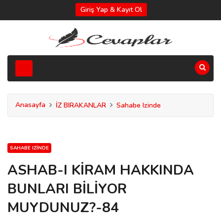
Giriş Yap & Kayıt Ol
Anasayfa
İZ BIRAKANLAR
Sahabe Izinde
SAHABE IZINDE
ASHAB-I KİRAM HAKKINDA
BUNLARI BİLİYOR
MUYDUNUZ?-84