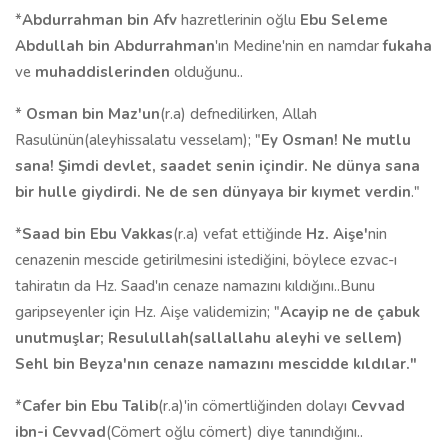
*
Abdurrahman bin Afv
hazretlerinin oğlu
Ebu Seleme
Abdullah bin Abdurrahman
'ın Medine'nin en namdar
fukaha
ve
muhaddislerinden
olduğunu..
*
Osman bin Maz'un
(r.a) defnedilirken, Allah
Rasulünün(aleyhissalatu vesselam); "
Ey Osman! Ne mutlu
sana! Şimdi devlet, saadet senin içindir. Ne dünya sana
bir hulle giydirdi. Ne de sen dünyaya bir kıymet verdin
."
*
Saad bin Ebu Vakkas
(r.a) vefat ettiğinde
Hz. Aişe'
nin
cenazenin mescide getirilmesini istediğini, böylece ezvac-ı
tahiratın da Hz. Saad'ın cenaze namazını kıldığını..Bunu
garipseyenler için Hz. Aişe validemizin; "
Acayip ne de çabuk
unutmuşlar; Resulullah(sallallahu aleyhi ve sellem)
Sehl bin Beyza'nın cenaze namazını mescidde kıldılar."
*
Cafer bin Ebu Talib
(r.a)'in cömertliğinden dolayı
Cevvad
ibn-i Cevvad
(Cömert oğlu cömert) diye tanındığını..