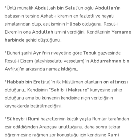
*Ünlü münafık
Abdullah bin Selul
'ün oğlu
Abdullah
'ın
babasının tersine Ashab-ı kiramın en faziletli ve hayırlı
simalarından olup, asıl isminin
Hübab
olduğunu. Resul-i
Ekrem'in ona
Abdullah
ismini verdiğini. Kendilerinin
Yemame
harbinde
şehid düştüğünü..
*Buhari şarihi
Ayni'
nin rivayetine göre
Tebuk
gazvesinde
Resul-i Ekrem (aleyhissalatu vesselam)'ın
Abdurrahman bin
Avf
(r.a)'ın arkasında namaz kıldığını..
*
Habbab bin Eret
(r.a)'in ilk Müslüman olanların
on altıncısı
olduğunu.. Kendisinin "
Sahib-i Maksure
" künyesine sahip
olduğunu ama bu künyenin kendisine niçin verildiğinin
kaynaklarda belirtilmediğini..
*
Süheyb-i Rumi
hazretlerinin küçük yaşta Rumlar tarafından
esir edildiğinden Arapçayı unuttuğunu, daha sonra tekrar
öğrenmesine rağmen zor konuştuğu için kendisine
Rumi