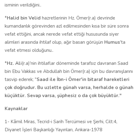
isminin verildiğini..
*
Halid bin Velid
hazretlerinin Hz. Ömer(r.a) devrinde
kumandanlık görevinden azl edilmesinden kısa bir süre sonra
vefat ettiğini, ancak nerede vefat ettiği hususunda siyer
alimleri arasında ihtilaf olup, ağır basan görüşün
Humus
'ta
vefat etmesi olduğunu..
*
Hz. Ali
(r.a)'nin ihtilaflar döneminde tarafsız davranan Saad
bin Ebu Vakkas ve Abdullah bin Ömer(r.a) için bu davranışlarını
tasvip ederek; "
Saad ile İbn-i Ömer'in bitaraf hareketleri
çok doğrudur. Bu uzlette günah varsa, herhalde o günah
küçüktür. Sevap varsa, şüphesiz o da çok büyüktür."
Kaynaklar
1- Kâmil Miras, Tecrid-i Sarih Tercümesi ve Şerhi, Cilt:4,
Diyanet İşleri Başkanlığı Yayınları, Ankara-1978