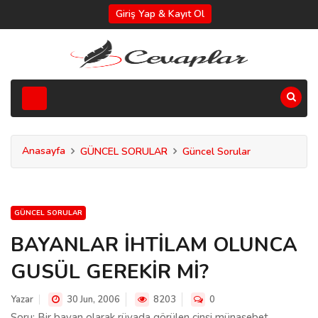
Giriş Yap & Kayıt Ol
Anasayfa
GÜNCEL SORULAR
Güncel Sorular
GÜNCEL SORULAR
BAYANLAR İHTİLAM OLUNCA
GUSÜL GEREKİR Mİ?
Yazar
30 Jun, 2006
8203
0
Soru: Bir bayan olarak rüyada görülen cinsi münasebet