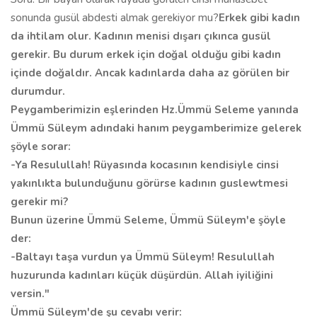
sonunda gusül abdesti almak gerekiyor mu?
Erkek gibi kadın
da ihtilam olur. Kadının menisi dışarı çıkınca gusül
gerekir. Bu durum erkek için doğal olduğu gibi kadın
içinde doğaldır. Ancak kadınlarda daha az görülen bir
durumdur.
Peygamberimizin eşlerinden Hz.Ümmü Seleme yanında
Ümmü Süleym adındaki hanım peygamberimize gelerek
şöyle sorar:
-Ya Resulullah! Rüyasında kocasının kendisiyle cinsi
yakınlıkta bulunduğunu görürse kadının guslewtmesi
gerekir mi?
Bunun üzerine Ümmü Seleme, Ümmü Süleym'e şöyle
der:
-Baltayı taşa vurdun ya Ümmü Süleym! Resulullah
huzurunda kadınları küçük düşürdün. Allah iyiliğini
versin."
Ümmü Süleym'de şu cevabı verir: