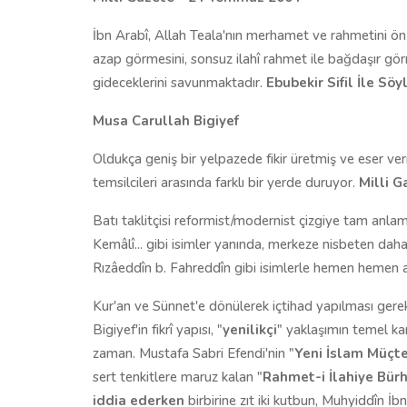
İbn Arabî, Allah Teala'nın merhamet ve rahmetini ön
azap görmesini, sonsuz ilahî rahmet ile bağdaşır gör
gideceklerini savunmaktadır.
Ebubekir Sifil İle Söy
Musa Carullah Bigiyef
Oldukça geniş bir yelpazede fikir üretmiş ve eser ver
temsilcileri arasında farklı bir yerde duruyor.
Milli G
Batı taklitçisi reformist/modernist çizgiye tam anlam
Kemâlî... gibi isimler yanında, merkeze nisbeten da
Rızâeddîn b. Fahreddîn gibi isimlerle hemen hemen ayn
Kur'an ve Sünnet'e dönülerek içtihad yapılması gerek
Bigiyef'in fikrî yapısı, "
yenilikçi
" yaklaşımın temel ka
zaman. Mustafa Sabri Efendi'nin "
Yeni İslam Müçte
sert tenkitlere maruz kalan "
Rahmet-i İlahiye Bürh
iddia ederken
birbirine zıt iki kutbun, Muhyiddîn İ