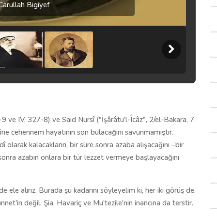
arullah Bigiyef
9 ve IV, 327-8) ve Said Nursî ("İşârâtu'l-Îcâz", 2/el-Bakara, 7.
aksine cehennem hayatının son bulacağını savunmamıştır.
 olarak kalacakların, bir süre sonra azaba alışacağını –bir
sonra azabın onlara bir tür lezzet vermeye başlayacağını
e ele alırız. Burada şu kadarını söyleyelim ki, her iki görüş de,
nnet'in değil, Şia, Havariç ve Mu'tezile'nin inancına da terstir.