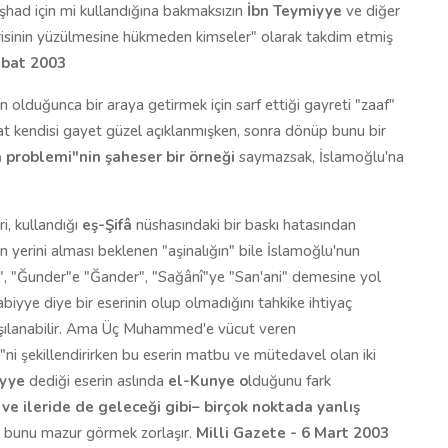
stişhad için mi kullandığına bakmaksızın
İbn Teymiyye
ve diğer
erisinin yüzülmesine hükmeden kimseler" olarak takdim etmiş
ubat 2003
n olduğunca bir araya getirmek için sarf ettiği gayreti "zaaf"
zat kendisi gayet güzel açıklanmışken, sonra dönüp bunu bir
a
problemi"nin şaheser bir örneği
saymazsak, İslamoğlu'na
i, kullandığı
eş-Şifâ
nüshasındaki bir baskı hatasından
n yerini alması beklenen "aşinalığın" bile İslamoğlu'nun
", "Ğunder"e "Ğander", "Sağânî"ye "San'ani" demesine yol
iyye diye bir eserinin olup olmadığını tahkike ihtiyaç
karşılanabilir. Ama Üç Muhammed'e vücut veren
"ni şekillendirirken bu eserin matbu ve mütedavel olan iki
iyye
dediği eserin aslında
el-Kunye o
lduğunu fark
 ve ileride de geleceği gibi– birçok noktada yanlış
bunu mazur görmek zorlaşır.
Milli Gazete - 6 Mart 2003