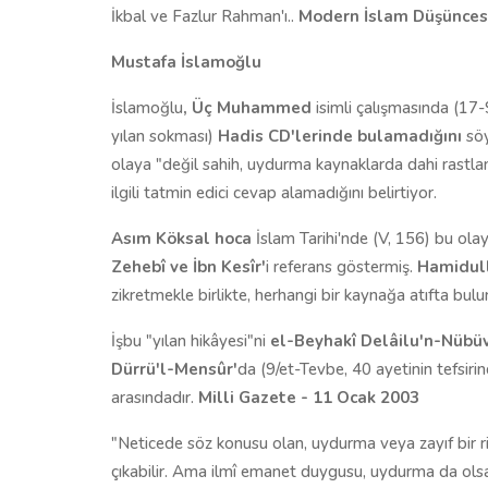
İkbal ve Fazlur Rahman'ı..
Modern İslam Düşünces
Mustafa İslamoğlu
İslamoğlu
, Üç Muhammed
isimli çalışmasında (17-
yılan sokması)
Hadis CD'lerinde bulamadığını
söy
olaya "değil sahih, uydurma kaynaklarda dahi rast
ilgili tatmin edici cevap alamadığını belirtiyor.
Asım Köksal hoca
İslam Tarihi'nde (V, 156) bu olay
Zehebî ve İbn Kesîr'
i referans göstermiş.
Hamidul
zikretmekle birlikte, herhangi bir kaynağa atıfta bu
İşbu "yılan hikâyesi"ni
el-Beyhakî Delâilu'n-Nübü
Dürrü'l-Mensûr'
da (9/et-Tevbe, 40 ayetinin tefsiri
arasındadır.
Milli Gazete - 11 Ocak 2003
"Neticede söz konusu olan, uydurma veya zayıf bir 
çıkabilir. Ama ilmî emanet duygusu, uydurma da ols