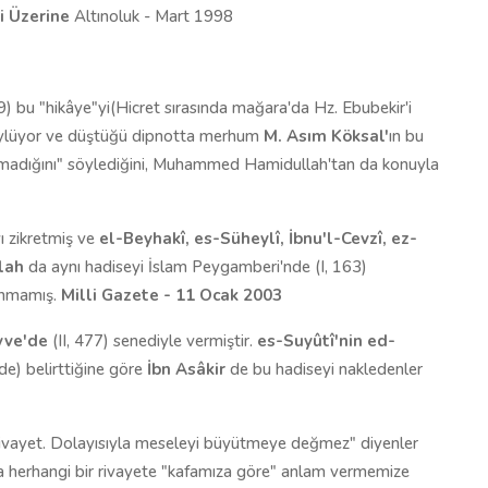
i Üzerine
Altınoluk - Mart 1998
9) bu "hikâye"yi(Hicret sırasında mağara'da Hz. Ebubekir'i
lüyor ve düştüğü dipnotta merhum
M. Asım Köksal'
ın bu
lamadığını" söylediğini, Muhammed Hamidullah'tan da konuyla
ı zikretmiş ve
el-Beyhakî, es-Süheylî, İbnu'l-Cevzî, ez-
lah
da aynı hadiseyi İslam Peygamberi'nde (I, 163)
lunmamış.
Milli Gazete - 11 Ocak 2003
vve'de
(II, 477) senediyle vermiştir.
es-Suyûtî'nin ed-
nde) belirttiğine göre
İbn Asâkir
de bu hadiseyi nakledenler
rivayet. Dolayısıyla meseleyi büyütmeye değmez" diyenler
a herhangi bir rivayete "kafamıza göre" anlam vermemize