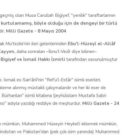
geçmiş olan Musa Carullah Bigiyef, "yenilik" taraftarlarının
 kurtulamamış, böyle olduğu için de dengeyi bir türlü
ir.
Milli Gazete - 8 Mayıs 2004
k Mu'tezile'nin ileri gelenlerinden
Ebu'l-Hüzeyl el-Allâf
Kayyım,
daha sonraları –İbnu'l-Vezîr diye bilinen–
Bigiyef ve İsmail Hakkı İzmirli
tarafından savunulmuştur
smail es-San'ânî'nin "Ref'u'l-Estâr" isimli eserleri,
eme alınmış müstakil çalışmalardır ve her iki eser de
 Bürhanları" isimli kitabına Şeyhülislam Mustafa Sabri
yesi" adıyla yazdığı reddiye de meşhurdur.
Milli Gazete - 24
klemek mümkün, Muhammed Hüseyin Heykel'i eklemek mümkün,
Hindistan ve Pakistan'dan (pek çok isim yanında) Muhammed