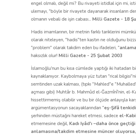
engel olmalı, değil mi? Bu rivayeti istidlal için mi, i
ulemayı, "böyle bir rivayete dayanarak insanların d
olmanın vebali de işin cabası...
Milli Gazete - 18 Ş
Hadis imamlarının, bir metnin farklı tariklerini mümkü
olarak niteleyen, "hadis"ten kastın ne olduğunu biz
"problem" olarak takdim eden bu ifadeleri, "
anlam
haksızlık olur!
Milli Gazete - 25 Şubat 2003
İslamoğlu'nun bu kısa cümlede yaptığı iki hatadan bir
kaynaklanıyor. Kaybolmaya yüz tutan "rical bilgisi"ni
semtinden uzak kalması, (tıpkı "Mahled"e "Muhalled
açması gibi) Muhtâr b. Mahmûd el-Ğazmînî'nin, el-Kab
hissettirmemiş olabilir ve bu bir ölçüde anlayışla 
argümentasyonun sacayaklarından "
eş-Şifâ tenkidi
şerhinden müstağni hareket etmesi, sadece
el-Kab
etmemesine değil,
Kadı Iyâd'ı –daha önce geçtiği
anlamasına/takdim etmesine müncer oluyorsa,