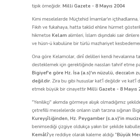
tipik örneğidir.
Milli Gazete - 8 Mayıs 2004
Kimi meselelerde Müçtehid İmamlar'ın içtihadlarına, h
Fıkıh ve fukahaya, hatta taklid ehline hürmet göste
hikmetse
Kelam
alimleri, İslam dışındaki sair dinle
ve hüsn-ü kabulüne bir türlü mazhariyet kesbedeme
Ona göre Kelamcılar, dinî delilleri kendi hevalarına t
desteklemek için gerektiğinde nassları tahrif etme p
Bigiyef'e göre Hz. İsa (a.s)'ın nüzulü, deccalın 
değildir
. Zira bu gibi hususlar kat'î değildir ve kat'î
etmek büyük bir cinayettir
Milli Gazete - 8 Mayıs
"Yenilikçi" akımda görmeye alışık olmadığımız şekil
çetrefilli meselelerde onların izah tarzına sığınan Bigi
Kureyşîliğinden, Hz. Peygamber (s.a.v)'in muci
benimsediği çizgiye oldukça yakın bir şekilde kabul
Kemâlî
'ye reddiye olarak kaleme aldığı "
Büyük Mev