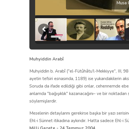
Musa C
Muhyiddin Arabî
Muhyiddin b. Arabî ("el-Fütûhâtu'l-Mekkiyye", III, 98-
ayetin tefsiri esnasında, 1189) ise yukarıdakilerin 
Soruda da ifade edildiği gibi onlar, cehennemde ebedî
anlamda "bağışıklık" kazanacağını– ve bir noktadan 
söylemişlerdir.
Meselenin detaylarını gerekirse başka bir yazı serisind
Ehl-i Sünnet itikadına aykırıdır. Hatta sadece Ehl-i Sü
Milli Gazete - 24 Temmuz 2004