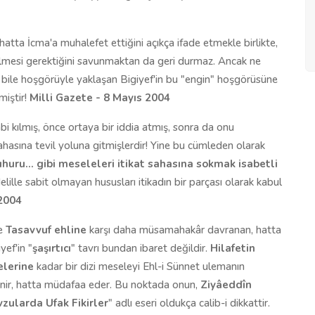
atta İcma'a muhalefet ettiğini açıkça ifade etmekle birlikte,
rilmesi gerektiğini savunmaktan da geri durmaz. Ancak ne
re bile hoşgörüyle yaklaşan Bigiyef'in bu "engin" hoşgörüsüne
miştir!
Milli Gazete - 8 Mayıs 2004
abi kılmış, önce ortaya bir iddia atmış, sonra da onu
ahasına tevil yoluna gitmişlerdir! Yine bu cümleden olarak
zuhuru... gibi meseleleri itikat sahasına sokmak isabetli
 delille sabit olmayan hususları itikadın bir parçası olarak kabul
 2004
de
Tasavvuf ehline
karşı daha müsamahakâr davranan, hatta
yef'in "
şaşırtıcı
" tavrı bundan ibaret değildir.
Hilafetin
zelerine
kadar bir dizi meseleyi Ehl-i Sünnet ulemanın
lenir, hatta müdafaa eder. Bu noktada onun,
Ziyâeddîn
zularda Ufak Fikirler
" adlı eseri oldukça calib-i dikkattir.