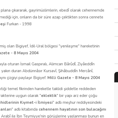
 plana çıkararak, gayrimüslimlerin, ebedî olarak cehennemde
mediği için, onların da bir süre azap çektikten sonra cennete
leşi
Furkan - 1998
miş olan Bigiyef, İdil-Ural bölgesi "yenileşme" hareketinin
azete - 8 Mayıs 2004
ıyla oturan İsmail Gaspıralı, Alimcan Bârûdî, Ziyâeddîn
ha yakın duran Abdünnâsır Kursavî, Şihâbuddîn Mercânî,
ı çizgiyi paylaşır Bigiyef.
Milli Gazete - 8 Mayıs 2004
tiği temel fikrinden hareketle taklidi şiddetle reddeden
rakterine uygun olarak "
eklektik
" bir yapı arz eder çoğu
hidlerinin Kıymet-i İlmiyesi
" adlı meşhur reddiyesindeki
anları
" adlı kitabında
cehennem hayatının son bulacağını
bn Arabî ile İbn Teymiyye'nin görüşlerine yaslanması bunun en