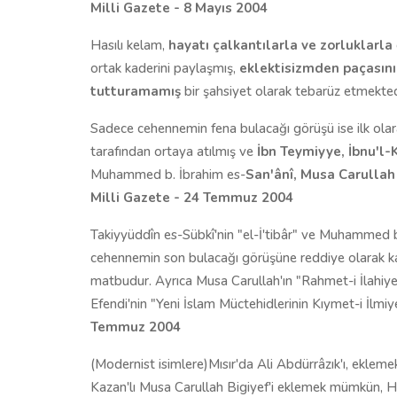
Milli Gazete - 8 Mayıs 2004
Hasılı kelam,
hayatı çalkantılarla ve zorluklarla
ortak kaderini paylaşmış,
eklektisizmden paçasını
tutturamamış
bir şahsiyet olarak tebarüz etmekted
Sadece cehennemin fena bulacağı görüşü ise ilk olara
tarafından ortaya atılmış ve
İbn Teymiyye, İbnu'l-
Muhammed b. İbrahim es-
San'ânî, Musa Carullah 
Milli Gazete - 24 Temmuz 2004
Takiyyüddîn es-Sübkî'nin "el-İ'tibâr" ve Muhammed b. İ
cehennemin son bulacağı görüşüne reddiye olarak kal
matbudur. Ayrıca Musa Carullah'ın "Rahmet-i İlahiye
Efendi'nin "Yeni İslam Müctehidlerinin Kıymet-i İlmi
Temmuz 2004
(Modernist isimlere)Mısır'da Ali Abdürrâzık'ı, e
Kazan'lı Musa Carullah Bigiyef'i eklemek mümkün, 