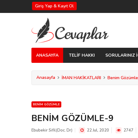
Giriş Yap & Kayıt Ol
ANASAYFA
TELİF HAKKI
SORULARINIZ İ
Anasayfa
İMAN HAKİKATLARI
Benim Gözümle
BENIM GÖZÜMLE
BENİM GÖZÜMLE-9
Ebubekir Sifil(Doc. Dr)
22 Jul, 2020
2747