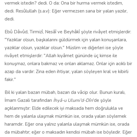
vermek istedin? dedi. O da: Ona bir hurma vermek istedim,
dedi. Resûlullah (s.a.v): Eğer vermezsen sana bir yalan yazılır,
dedi.
Ebû Dâvûd, Tirmizî, Nesâî ve Beyhâkî şöyle rivâyet etmişlerdir:
"Yazıklar olsun, başkalarını güldürmek için yalan konuşanlara,
yazıklar olsun, yazıklar olsun." Müslim ve diğerleri ise şöyle
rivâyet etmişlerdir: "Allah kıyâmet gününde üç kimse ile
konuşmaz, onlara bakmaz ve onları aklamaz. Onlar için acıklı bir
azap da vardır: Zina eden ihtiyar, yalan söyleyen kral ve kibirli
fakir."
Bil ki yalan bazan mübah, bazan da vâcip olur. Bunun kuralı,
İmam Gazali tarafından
İhyâ-u Ulumi'd-Dîn
'de şöyle
açıklanmıştır: Elde edilecek iyi maksada hem doğrulukla ve
hem de yalanla ulaşmak mümkün ise, orada yalan söylemek
haramdır. Eğer ona yalnız yalanla ulaşmak mümkün ise, orada
da mübahtır; eğer o maksadın kendisi mübah ise böyledir. Eğer