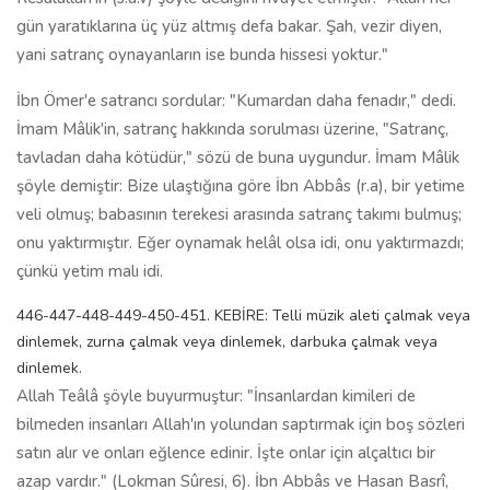
gün yaratıklarına üç yüz altmış defa bakar. Şah, vezir diyen,
yani satranç oynayanların ise bunda hissesi yoktur."
İbn Ömer'e satrancı sordular: "Kumardan daha fenadır," dedi.
İmam Mâlik'in, satranç hakkında sorulması üzerine, "Satranç,
tavladan daha kötüdür," sözü de buna uygundur. İmam Mâlik
şöyle demiştir: Bize ulaştığına göre İbn Abbâs (r.a), bir yetime
veli olmuş; babasının terekesi arasında satranç takımı bulmuş;
onu yaktırmıştır. Eğer oynamak helâl olsa idi, onu yaktırmazdı;
çünkü yetim malı idi.
446-447-448-449-450-451. KEBİRE: Telli müzik aleti çalmak veya
dinlemek, zurna çalmak veya dinlemek, darbuka çalmak veya
dinlemek.
Allah Teâlâ şöyle buyurmuştur: "İnsanlardan kimileri de
bilmeden insanları Allah'ın yolundan saptırmak için boş sözleri
satın alır ve onları eğlence edinir. İşte onlar için alçaltıcı bir
azap vardır." (Lokman Sûresi, 6). İbn Abbâs ve Hasan Basrî,