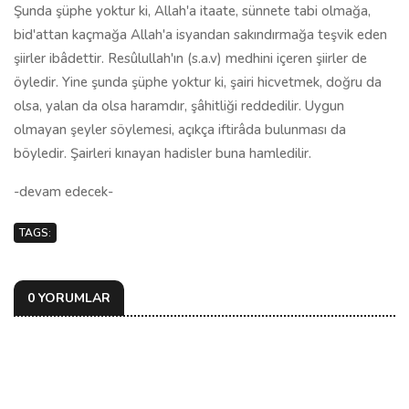
Şunda şüphe yoktur ki, Allah'a itaate, sünnete tabi olmağa,
bid'attan kaçmağa Allah'a isyandan sakındırmağa teşvik eden
şiirler ibâdettir. Resûlullah'ın (s.a.v) medhini içeren şiirler de
öyledir. Yine şunda şüphe yoktur ki, şairi hicvetmek, doğru da
olsa, yalan da olsa haramdır, şâhitliği reddedilir. Uygun
olmayan şeyler söylemesi, açıkça iftirâda bulunması da
böyledir. Şairleri kınayan hadisler buna hamledilir.
-devam edecek-
TAGS:
0 YORUMLAR