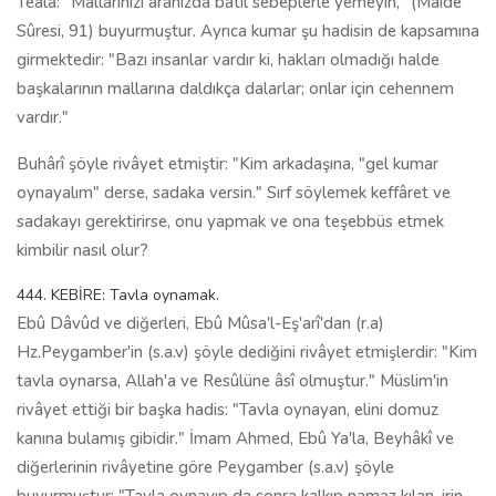
Teâlâ: "Mallarınızı aranızda bâtıl sebeplerle yemeyin," (Mâide
Sûresi, 91) buyurmuştur. Ayrıca kumar şu hadisin de kapsamına
girmektedir: "Bazı insanlar vardır ki, hakları olmadığı halde
başkalarının mallarına daldıkça dalarlar; onlar için cehennem
vardır."
Buhârî şöyle rivâyet etmiştir: "Kim arkadaşına, "gel kumar
oynayalım" derse, sadaka versin." Sırf söylemek keffâret ve
sadakayı gerektirirse, onu yapmak ve ona teşebbüs etmek
kimbilir nasıl olur?
444. KEBİRE: Tavla oynamak.
Ebû Dâvûd ve diğerleri, Ebû Mûsa'l-Eş'arî'dan (r.a)
Hz.Peygamber'in (s.a.v) şöyle dediğini rivâyet etmişlerdir: "Kim
tavla oynarsa, Allah'a ve Resûlüne âsî olmuştur." Müslim'in
rivâyet ettiği bir başka hadis: "Tavla oynayan, elini domuz
kanına bulamış gibidir." İmam Ahmed, Ebû Ya'la, Beyhâkî ve
diğerlerinin rivâyetine göre Peygamber (s.a.v) şöyle