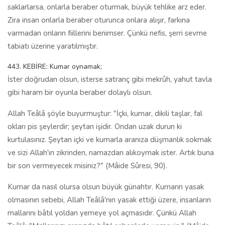
saklarlarsa, onlarla beraber oturmak, büyük tehlike arz eder.
Zira insan onlarla beraber oturunca onlara alışır, farkına
varmadan onların fiillerini benimser. Çünkü nefis, şerri sevme
tabiatı üzerine yaratılmıştır.
443. KEBİRE: Kumar oynamak;
İster doğrudan olsun, isterse satranç gibi mekrûh, yahut tavla
gibi haram bir oyunla beraber dolaylı olsun.
Allah Teâlâ şöyle buyurmuştur: "İçki, kumar, dikili taşlar, fal
okları pis şeylerdir; şeytan işidir. Ondan uzak durun ki
kurtulasınız. Şeytan içki ve kumarla aranıza düşmanlık sokmak
ve sizi Allah'ın zikrinden, namazdan alıkoymak ister. Artık buna
bir son vermeyecek misiniz?" (Mâide Sûresi, 90).
Kumar da nasıl olursa olsun büyük günahtır. Kumarın yasak
olmasının sebebi, Allah Teâlâ'nın yasak ettiği üzere, insanların
mallarını bâtıl yoldan yemeye yol açmasıdır. Çünkü Allah