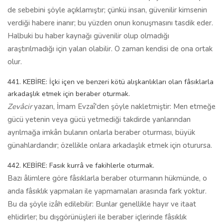
de sebebini şöyle açıklamıştır; çünkü insan, güvenilir kimsenin
verdiği habere inanır; bu yüzden onun konuşmasını tasdik eder.
Halbuki bu haber kaynağı güvenilir olup olmadığı
araştırılmadığı için yalan olabilir. O zaman kendisi de ona ortak
olur.
441. KEBİRE: İçki içen ve benzeri kötü alışkanlıkları olan fâsıklarla
arkadaşlık etmek için beraber oturmak.
Zevâcir
yazarı, İmam Evzaî'den şöyle nakletmiştir: Men etmeğe
gücü yetenin veya gücü yetmediği takdirde yanlarından
ayrılmağa imkân bulanın onlarla beraber oturması, büyük
günahlardandır; özellikle onlara arkadaşlık etmek için oturursa.
442. KEBİRE: Fasık kurrâ ve fakihlerle oturmak.
Bazı âlimlere göre fâsıklarla beraber oturmanın hükmünde, o
anda fâsıklık yapmaları ile yapmamaları arasında fark yoktur.
Bu da şöyle izâh edilebilir: Bunlar genellikle hayır ve itaat
ehlidirler; bu dışgörünüşleri ile beraber içlerinde fâsıklık