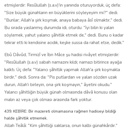
etmişlerdir: Resûlullah (s.a.v)'in yanında oturuyorduk, üç defa:
"Size büyük günahların en büyüklerini söyleyeyim mi?" dedi.
"Bunlar; Allah'a şirk koşmak, anaya babaya âsî olmaktır," dedi.
Bu sırada yaslanmış durumda idi, oturdu: "İyi bilin ki yalan
söylemek, yahut yalancı şâhitlik etmek de," dedi. Bunu o kadar
tekrar etti ki kendisine acıdık, keşke sussa da rahat etse, dedik."
Ebû Dâvûd, Tirmizî ve İbn Mâce şu hadisi rivâyet etmişlerdir:
"Resûlullah (s.a.v) sabah namazını kıldı; namazı bitirince ayağa
kalktı. Üç defa: "Yalancı şâhitlik yapmak Allah'a şirk koşmakla
birdir," dedi. Sonra da: "Pis putlardan ve yalan sözden uzak
durun, Allah'ı birleyin, ona şirk koşmayın," âyetini okudu."
Yalancı şâhitliğin büyük günah olmasında dâvâ konusu olan
malın az veya çok olması arasında fark yoktur.
439. KEBİRE: Bir mazereti olmamasına rağmen hadiseyi bildiği
halde şâhitlik etmemek.
Allah Teâlâ: "Kim şâhitliği saklarsa, onun kalbi günahkârdır."