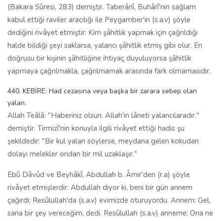
(Bakara Sûresi, 283) demiştir. Taberânî, Buhârî'nin sağlam
kabul ettiği raviler aracılığı ile Peygamber'in (s.a.v) şöyle
dediğini rivâyet etmiştir: Kim şâhitlik yapmak için çağrıldığı
halde bildiği şeyi saklarsa, yalancı şâhitlik etmiş gibi olur. En
doğrusu bir kişinin şâhitliğine ihtiyaç duyuluyorsa şâhitlik
yapmaya çağrılmakla, çağrılmamak arasında fark olmamasıdır.
440. KEBİRE: Had cezasına veya başka bir zarara sebep olan
yalan.
Allah Teâlâ: "Haberiniz olsun. Allah'ın lâneti yalancılaradır."
demiştir. Tirmizî'nin konuyla ilgili rivâyet ettiği hadis şu
şekildedir: "Bir kul yalan söylerse, meydana gelen kokudan
dolayı melekler ondan bir mil uzaklaşır."
Ebû Dâvûd ve Beyhâkî, Abdullah b. Âmir'den (r.a) şöyle
rivâyet etmişlerdir: Abdullah diyor ki, beni bir gün annem
çağırdı; Resûlullah'da (s.a.v) evimizde oturuyordu. Annem: Gel,
sana bir şey vereceğim, dedi. Resûlullah (s.a.v) anneme: Ona ne