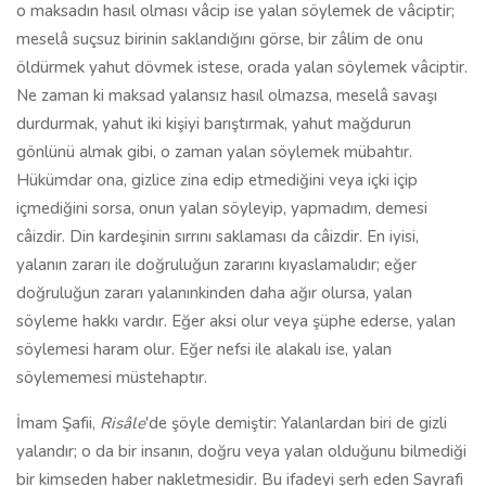
o maksadın hasıl olması vâcip ise yalan söylemek de vâciptir;
meselâ suçsuz birinin saklandığını görse, bir zâlim de onu
öldürmek yahut dövmek istese, orada yalan söylemek vâciptir.
Ne zaman ki maksad yalansız hasıl olmazsa, meselâ savaşı
durdurmak, yahut iki kişiyi barıştırmak, yahut mağdurun
gönlünü almak gibi, o zaman yalan söylemek mübahtır.
Hükümdar ona, gizlice zina edip etmediğini veya içki içip
içmediğini sorsa, onun yalan söyleyip, yapmadım, demesi
câizdir. Din kardeşinin sırrını saklaması da câizdir. En iyisi,
yalanın zararı ile doğruluğun zararını kıyaslamalıdır; eğer
doğruluğun zararı yalanınkinden daha ağır olursa, yalan
söyleme hakkı vardır. Eğer aksi olur veya şüphe ederse, yalan
söylemesi haram olur. Eğer nefsi ile alakalı ise, yalan
söylememesi müstehaptır.
İmam Şafii,
Risâle
'de şöyle demiştir: Yalanlardan biri de gizli
yalandır; o da bir insanın, doğru veya yalan olduğunu bilmediği
bir kimseden haber nakletmesidir. Bu ifadeyi şerh eden Sayrafi