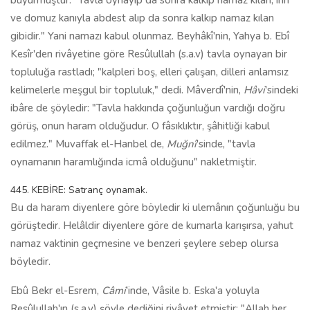
buyurmuştur: "Tavla oynayıp da sonra kalkıp namaz kılan, irin
ve domuz kanıyla abdest alıp da sonra kalkıp namaz kılan
gibidir." Yani namazı kabul olunmaz. Beyhâkî'nin, Yahya b. Ebî
Kesîr'den rivâyetine göre Resûlullah (s.a.v) tavla oynayan bir
topluluğa rastladı; "kalpleri boş, elleri çalışan, dilleri anlamsız
kelimelerle meşgul bir topluluk," dedi. Mâverdî'nin,
Hâvi
'sindeki
ibâre de şöyledir: "Tavla hakkında çoğunluğun vardığı doğru
görüş, onun haram olduğudur. O fâsıklıktır, şâhitliği kabul
edilmez." Muvaffak el-Hanbel de,
Muğnî
'sinde, "tavla
oynamanın haramlığında icmâ olduğunu" nakletmiştir.
445. KEBİRE: Satranç oynamak.
Bu da haram diyenlere göre böyledir ki ulemânın çoğunluğu bu
görüştedir. Helâldir diyenlere göre de kumarla karışırsa, yahut
namaz vaktinin geçmesine ve benzeri şeylere sebep olursa
böyledir.
Ebû Bekr el-Esrem,
Câmi
'inde, Vâsile b. Eska'a yoluyla
Resûlullah'ın (s.a.v) şöyle dediğini rivâyet etmiştir: "Allah her