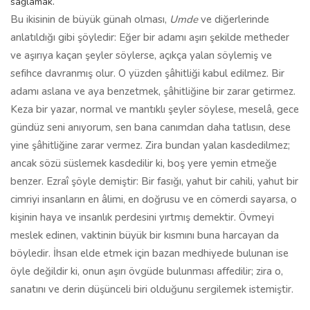
sağlamak.
Bu ikisinin de büyük günah olması,
Umde
ve diğerlerinde
anlatıldığı gibi şöyledir: Eğer bir adamı aşırı şekilde metheder
ve aşırıya kaçan şeyler söylerse, açıkça yalan söylemiş ve
sefihce davranmış olur. O yüzden şâhitliği kabul edilmez. Bir
adamı aslana ve aya benzetmek, şâhitliğine bir zarar getirmez.
Keza bir yazar, normal ve mantıklı şeyler söylese, meselâ, gece
gündüz seni anıyorum, sen bana canımdan daha tatlısın, dese
yine şâhitliğine zarar vermez. Zira bundan yalan kasdedilmez;
ancak sözü süslemek kasdedilir ki, boş yere yemin etmeğe
benzer. Ezraî şöyle demiştir: Bir fasığı, yahut bir cahili, yahut bir
cimriyi insanların en âlimi, en doğrusu ve en cömerdi sayarsa, o
kişinin haya ve insanlık perdesini yırtmış demektir. Övmeyi
meslek edinen, vaktinin büyük bir kısmını buna harcayan da
böyledir. İhsan elde etmek için bazan medhiyede bulunan ise
öyle değildir ki, onun aşırı övgüde bulunması affedilir; zira o,
sanatını ve derin düşünceli biri olduğunu sergilemek istemiştir.