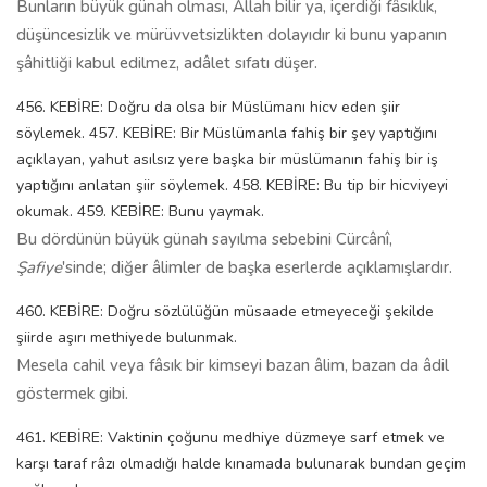
Bunların büyük günah olması, Allah bilir ya, içerdiği fâsıklık,
düşüncesizlik ve mürüvvetsizlikten dolayıdır ki bunu yapanın
şâhitliği kabul edilmez, adâlet sıfatı düşer.
456. KEBİRE: Doğru da olsa bir Müslümanı hicv eden şiir
söylemek. 457. KEBİRE: Bir Müslümanla fahiş bir şey yaptığını
açıklayan, yahut asılsız yere başka bir müslümanın fahiş bir iş
yaptığını anlatan şiir söylemek. 458. KEBİRE: Bu tip bir hicviyeyi
okumak. 459. KEBİRE: Bunu yaymak.
Bu dördünün büyük günah sayılma sebebini Cürcânî,
Şafiye
'sinde; diğer âlimler de başka eserlerde açıklamışlardır.
460. KEBİRE: Doğru sözlülüğün müsaade etmeyeceği şekilde
şiirde aşırı methiyede bulunmak.
Mesela cahil veya fâsık bir kimseyi bazan âlim, bazan da âdil
göstermek gibi.
461. KEBİRE: Vaktinin çoğunu medhiye düzmeye sarf etmek ve
karşı taraf râzı olmadığı halde kınamada bulunarak bundan geçim