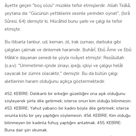
âyette geçen "boş sözü" müzikle tefsir etmişlerdir. Allah Teâlâ,
şeytana da: "Gücünün yettiklerini sesinle yerinden oynat", (İsrâ
Sûresi, 64) demiştir ki, Mücâhid bunu şarkı ve çalgı ile tefsir
etmiştir.
Bu itibarla tanbur, ud, keman, zil, Irak zurnası, darbuka gibi
çalgıları çalmak ve dinlemek haramdır. Buhârî, Ebû Âmir ve Ebû
Mâlik'e dayanan senedi ile şöyle rivâyet etmiştir: Resûlullah
(s.a.v): "Ümmetimin içinde zinayı, ipeği, içkiyi ve çalgıyı helâl
sayacak bir zümre olacaktır," demiştir. Bu da bütün çalgı
aletlerinin haram olduğunu açıkça göstermektedir.
452. KEBİRE: Delikanlı bir erkeğin güzelliğini ona aşık olduğunu
söyleyerek şiirle dile getirmek; isterse onun kim olduğu bilinmesin.
453. KEBİRE: Yahut yabancı bir kadını böyle dile getirmek; isterse
onunla kötü bir şey yaptığını söylemesin. 454. KEBİRE: Kim olduğu
bilinmeyen bir kadınla fuhuş yaptığını anlatmak. 455. KEBİRE:
Buna dair şiiri okumak.