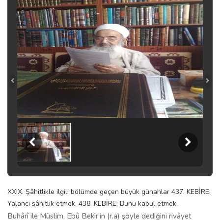
XXIX. Şâhitlikle ilgili bölümde geçen büyük günahlar 437. KEBİRE:
Yalancı şâhitlik etmek. 438. KEBİRE: Bunu kabul etmek.
Buhârî ile Müslim, Ebû Bekir'in (r.a) şöyle dediğini rivâyet