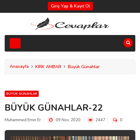
Giriş Yap & Kayıt Ol
Anasayfa
KIRK AMBAR
Büyük Günahlar
BÜYÜK GÜNAHLAR
BÜYÜK GÜNAHLAR-22
Muhammed Emin Er
09 Nov, 2020
2447
0