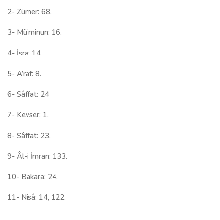
2- Zümer: 68.
3- Mü’minun: 16.
4- İsra: 14.
5- A’raf: 8.
6- Sâffat: 24
7- Kevser: 1.
8- Sâffat: 23.
9- Âl-i İmran: 133.
10- Bakara: 24.
11- Nisâ: 14, 122.