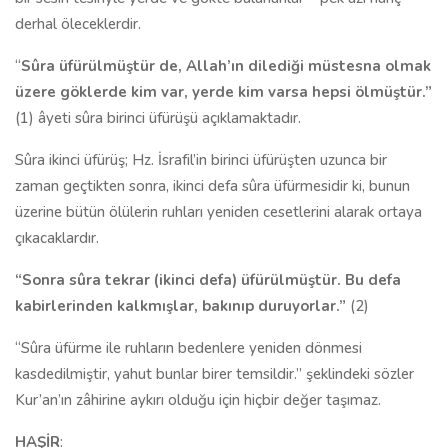
derhal öleceklerdir.
“
Sûra üfürülmüştür de, Allah’ın dilediği müstesna olmak
üzere göklerde kim var, yerde kim varsa hepsi ölmüştür.”
(1) âyeti sûra birinci üfürüşü açıklamaktadır.
Sûra ikinci üfürüş; Hz. İsrafil’in birinci üfürüşten uzunca bir
zaman geçtikten sonra, ikinci defa sûra üfürmesidir ki, bunun
üzerine bütün ölülerin ruhları yeniden cesetlerini alarak ortaya
çıkacaklardır.
“Sonra sûra tekrar (ikinci defa) üfürülmüştür. Bu defa
kabirlerinden kalkmışlar, bakınıp duruyorlar.”
(2)
“Sûra üfürme ile ruhların bedenlere yeniden dönmesi
kasdedilmiştir, yahut bunlar birer temsildir.” şeklindeki sözler
Kur’an’ın zâhirine aykırı olduğu için hiçbir değer taşımaz.
HAŞİR
: