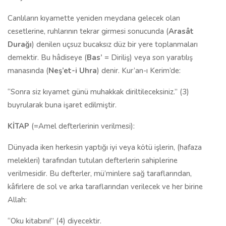
Canlıların kıyamette yeniden meydana gelecek olan
cesetlerine, ruhlarının tekrar girmesi sonucunda (
Arasât
Durağı
) denilen uçsuz bucaksız düz bir yere toplanmaları
demektir. Bu hâdiseye (
Bas’
= Diriliş) veya son yaratılış
manasında (
Neş’et-i Uhra
) denir. Kur’an-ı Kerim’de:
“Sonra siz kıyamet günü muhakkak diriltileceksiniz.” (3)
buyrularak buna işaret edilmiştir.
KİTAP
(=Amel defterlerinin verilmesi):
Dünyada iken herkesin yaptığı iyi veya kötü işlerin, (hafaza
melekleri) tarafından tutulan defterlerin sahiplerine
verilmesidir. Bu defterler, mü’minlere sağ taraflarından,
kâfirlere de sol ve arka taraflarından verilecek ve her birine
Allah:
“Oku kitabını!” (4) diyecektir.