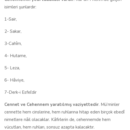
isimleri şunlardır:
1-Sair,
2- Sakar,
3-Cahîm,
4- Hutame,
5- Leza,
6- Hâviye,
7-Derk-i Esfel’dir
Cennet ve Cehennem yaratılmış vaziyettedir
. Mü’minler
cennette hem cinslerine, hem ruhlarına hitap eden birçok ebedî
nimetlere nâil olacaklar. Kâfirlerin de, cehennemde hem
vücutları, hem ruhları, sonsuz azapta kalacaktır.