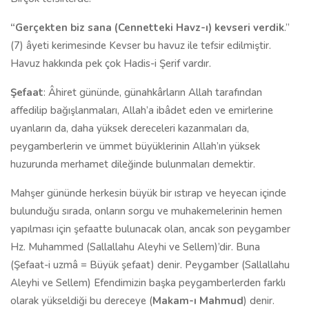
“Gerçekten biz sana (Cennetteki Havz-ı) kevseri verdik
.”
(7) âyeti kerimesinde Kevser bu havuz ile tefsir edilmiştir.
Havuz hakkında pek çok Hadis-i Şerif vardır.
Şefaat
: Âhiret gününde, günahkârların Allah tarafından
affedilip bağışlanmaları, Allah’a ibâdet eden ve emirlerine
uyanların da, daha yüksek dereceleri kazanmaları da,
peygamberlerin ve ümmet büyüklerinin Allah’ın yüksek
huzurunda merhamet dileğinde bulunmaları demektir.
Mahşer gününde herkesin büyük bir ıstırap ve heyecan içinde
bulunduğu sırada, onların sorgu ve muhakemelerinin hemen
yapılması için şefaatte bulunacak olan, ancak son peygamber
Hz. Muhammed (Sallallahu Aleyhi ve Sellem)’dir. Buna
(Şefaat-i uzmâ = Büyük şefaat) denir. Peygamber (Sallallahu
Aleyhi ve Sellem) Efendimizin başka peygamberlerden farklı
olarak yükseldiği bu dereceye (
Makam-ı Mahmud
) denir.