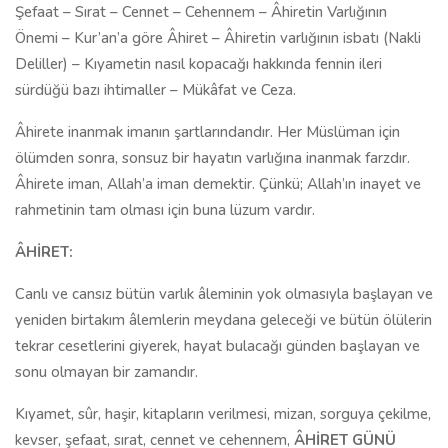
Şefaat – Sırat – Cennet – Cehennem – Âhiretin Varlığının
Önemi – Kur’an’a göre Âhiret – Âhiretin varlığının isbatı (Nakli
Deliller) – Kıyametin nasıl kopacağı hakkında fennin ileri
sürdüğü bazı ihtimaller – Mükâfat ve Ceza.
Âhirete inanmak imanın şartlarındandır. Her Müslüman için
ölümden sonra, sonsuz bir hayatın varlığına inanmak farzdır.
Âhirete iman, Allah’a iman demektir. Çünkü; Allah’ın inayet ve
rahmetinin tam olması için buna lüzum vardır.
ÂHİRET:
Canlı ve cansız bütün varlık âleminin yok olmasıyla başlayan ve
yeniden birtakım âlemlerin meydana geleceği ve bütün ölülerin
tekrar cesetlerini giyerek, hayat bulacağı günden başlayan ve
sonu olmayan bir zamandır.
Kıyamet, sûr, haşir, kitapların verilmesi, mizan, sorguya çekilme,
kevser, şefaat, sırat, cennet ve cehennem,
ÂHİRET GÜNÜ