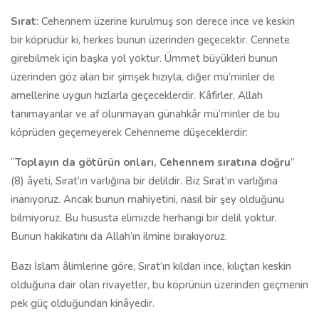
Sırat
: Cehennem üzerine kurulmuş son derece ince ve keskin
bir köprüdür ki, herkes bunun üzerinden geçecektir. Cennete
girebilmek için başka yol yoktur. Ümmet büyükleri bunun
üzerinden göz alan bir şimşek hızıyla, diğer mü’minler de
amellerine uygun hızlarla geçeceklerdir. Kâfirler, Allah
tanımayanlar ve af olunmayan günahkâr mü’minler de bu
köprüden geçemeyerek Cehenneme düşeceklerdir:
“
Toplayın da götürün onları, Cehennem sıratına doğru
”
(8) âyeti, Sırat’ın varlığına bir delildir. Biz Sırat’ın varlığına
inanıyoruz. Ancak bunun mahiyetini, nasıl bir şey olduğunu
bilmiyoruz. Bu hususta elimizde herhangi bir delil yoktur.
Bunun hakikatını da Allah’ın ilmine bırakıyoruz.
Bazı İslam âlimlerine göre, Sırat’ın kıldan ince, kılıçtan keskin
olduğuna dair olan rivayetler, bu köprünün üzerinden geçmenin
pek güç olduğundan kinâyedir.