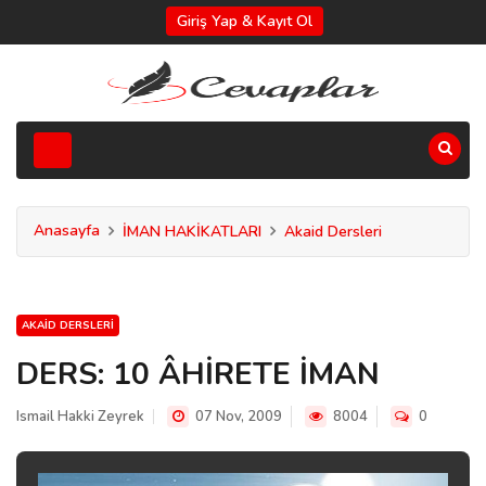
Giriş Yap & Kayıt Ol
Anasayfa
İMAN HAKİKATLARI
Akaid Dersleri
AKAID DERSLERI
DERS: 10 ÂHİRETE İMAN
Ismail Hakki Zeyrek
07 Nov, 2009
8004
0