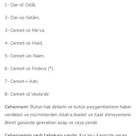
1- Dar-ül’ Celâl,
2- Dar-üs-Selâm,
3- Cennet-ül-Me’va,
4- Cennet-ül-Huld,
5- Cennet-ün-Naim,
6- Cennet-ül-Firdevs (*),
7- Cennet-i-Adn,
8- Cennet-ül Vesile’dir.
Cehennem
: Bütün hak dinlerin ve bütün peygamberlerin haber
verdikleri ve mü’minlerden Allah’a ibadet ve itaat etmeyenlerin
âhiret gününde girecekleri azap ve ceza yeridir.
Cehennemin yedi tabakası vardır
. Kur’an-ı Kerim’de geçen