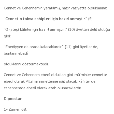
Cennet ve Cehennemin yaratılmış, hazır vaziyette olduklarına:
“
Cennet o takva sahipleri için hazırlanmıştır
.” (9)
“O (ateş) kâfirler için
hazırlanmıştır
.” (10) âyetleri delil olduğu
gibi:
“Ebediyyen de orada kalacaklardır.” (11) gibi âyetler de,
bunların ebedî
olduklarını göstermektedir.
Cennet ve Cehennem ebedî oldukları gibi, mü’minler cennette
ebedî olarak Allah’ın nimetlerine nâil olacak, kâfirler de
cehennemde ebedî olarak azab olunacaklardır.
Dipnotlar
1- Zümer: 68.