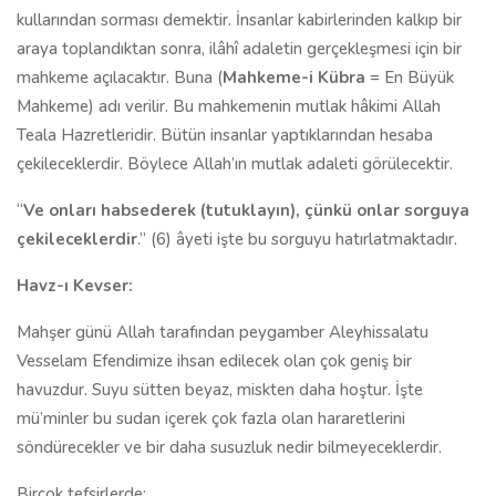
kullarından sorması demektir. İnsanlar kabirlerinden kalkıp bir
araya toplandıktan sonra, ilâhî adaletin gerçekleşmesi için bir
mahkeme açılacaktır. Buna (
Mahkeme-i Kübra
= En Büyük
Mahkeme) adı verilir. Bu mahkemenin mutlak hâkimi Allah
Teala Hazretleridir. Bütün insanlar yaptıklarından hesaba
çekileceklerdir. Böylece Allah’ın mutlak adaleti görülecektir.
“
Ve onları habsederek (tutuklayın), çünkü onlar sorguya
çekileceklerdir
.” (6) âyeti işte bu sorguyu hatırlatmaktadır.
Havz-ı Kevser:
Mahşer günü Allah tarafından peygamber Aleyhissalatu
Vesselam Efendimize ihsan edilecek olan çok geniş bir
havuzdur. Suyu sütten beyaz, miskten daha hoştur. İşte
mü’minler bu sudan içerek çok fazla olan hararetlerini
söndürecekler ve bir daha susuzluk nedir bilmeyeceklerdir.
Birçok tefsirlerde: