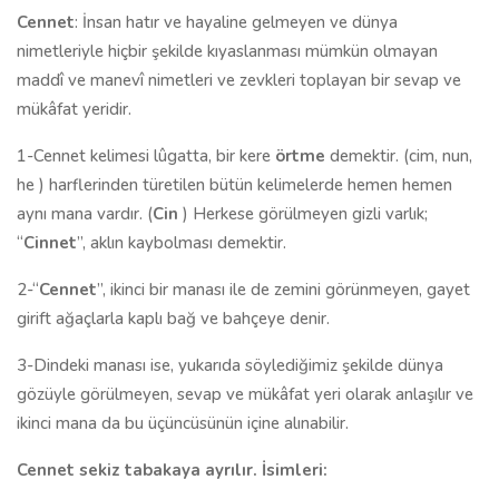
Cennet
: İnsan hatır ve hayaline gelmeyen ve dünya
nimetleriyle hiçbir şekilde kıyaslanması mümkün olmayan
maddî ve manevî nimetleri ve zevkleri toplayan bir sevap ve
mükâfat yeridir.
1-Cennet kelimesi lûgatta, bir kere
örtme
demektir. (cim, nun,
he ) harflerinden türetilen bütün kelimelerde hemen hemen
aynı mana vardır. (
Cin
) Herkese görülmeyen gizli varlık;
“
Cinnet
”, aklın kaybolması demektir.
2-“
Cennet
”, ikinci bir manası ile de zemini görünmeyen, gayet
girift ağaçlarla kaplı bağ ve bahçeye denir.
3-Dindeki manası ise, yukarıda söylediğimiz şekilde dünya
gözüyle görülmeyen, sevap ve mükâfat yeri olarak anlaşılır ve
ikinci mana da bu üçüncüsünün içine alınabilir.
Cennet sekiz tabakaya ayrılır. İsimleri: