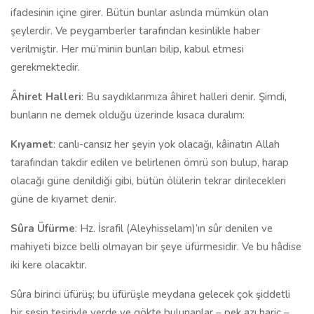
ifadesinin içine girer. Bütün bunlar aslında mümkün olan
şeylerdir. Ve peygamberler tarafından kesinlikle haber
verilmiştir. Her mü’minin bunları bilip, kabul etmesi
gerekmektedir.
Âhiret Halleri
: Bu saydıklarımıza âhiret halleri denir. Şimdi,
bunların ne demek olduğu üzerinde kısaca duralım:
Kıyamet
: canlı-cansız her şeyin yok olacağı, kâinatın Allah
tarafından takdir edilen ve belirlenen ömrü son bulup, harap
olacağı güne denildiği gibi, bütün ölülerin tekrar dirilecekleri
güne de kıyamet denir.
Sûra Üfürme
: Hz. İsrafil (Aleyhisselam)’ın sûr denilen ve
mahiyeti bizce belli olmayan bir şeye üfürmesidir. Ve bu hâdise
iki kere olacaktır.
Sûra birinci üfürüş; bu üfürüşle meydana gelecek çok şiddetli
bir sesin tesiriyle yerde ve gökte bulunanlar – pek azı hariç –