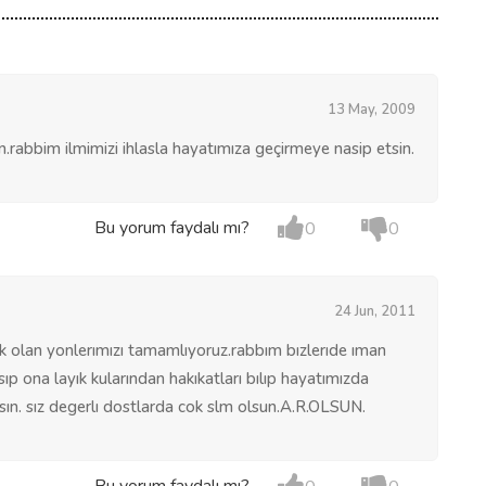
13 May, 2009
.rabbim ilmimizi ihlasla hayatımıza geçirmeye nasip etsin.
Bu yorum faydalı mı?
0
0
24 Jun, 2011
k olan yonlerımızı tamamlıyoruz.rabbım bızlerıde ıman
p ona layık kularından hakıkatları bılıp hayatımızda
ın. sız degerlı dostlarda cok slm olsun.A.R.OLSUN.