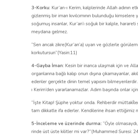
3-Korku
: Kur’an-ı Kerim, kalplerinde Allah adının et
gizlenmiş bir iman kıvılcımının bulunduğu kimselere
soğumuş insanlar, Kur’an’ı soğuk bir kalple, harareti 
meydana gelmez.
“Sen ancak zikre(Kur’an’a) uyan ve gözlerle görüle
korkutursun”(Yasin:11)
4-Gayba İman
: Kesin bir inanca ulaşmak için ve All
organlarına bağlı kalıp onun dışına çıkamayanlar, akıl
edenler gerçekte dinin temel yapısını bilmeyenlerdir. O
ı Kerim’den yararlanamazlar. Adım başında onlar için 
“İş­te Ki­tap! Şüp­he yok­tur on­da. Reh­ber­dir müt­ta­kî­le­r
tam dik­kat­le ifa eder­ler. Ken­di­le­ri­ne ih­san et­ti­ği
5-İnceleme ve üzerinde durma:
“Öy­le ol­ma­saydı,
rin­de üst üs­te ki­lit­ler mi var?”(Muhammed Suresi: 2