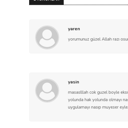
yaren
yorumunuz güzel Allah razı osun
yasin
masaslllah cok guzel boyle eksı
yolunda hak yolunda olmayı nası
uygulamayı nasıp muyeser eyles