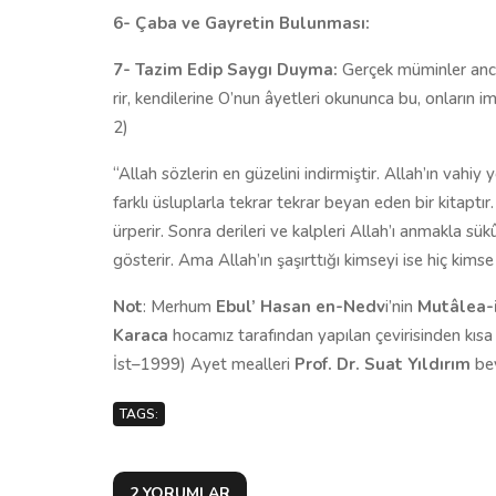
6- Çaba ve Gayretin Bulunması:
7-
Tazim Edip Saygı Duyma:
Ger­çek mü­min­ler an­cak 
rir, ken­di­le­ri­ne O’nun âyet­le­ri oku­nun­ca bu, on­la­rın iman
2)
“Al­lah söz­le­rin en gü­ze­li­ni in­dir­miş­tir. Al­lah’ın va­hiy y
fark­lı üs­lup­lar­la tek­rar tek­rar be­yan eden bir ki­tap­t
ürperir. Son­ra de­ri­le­ri ve kalp­le­ri Al­lah’ı an­mak­la sü­kû
gös­te­rir. Ama Al­lah’ın şa­şırt­tı­ğı kim­se­yi ise hiç ki
Not
: Merhum
Ebul’ Hasan en-Nedv
i’nin
Mutâlea-i
Karaca
hocamız tarafından yapılan çevirisinden kısa b
İst–1999) Ayet mealleri
Prof. Dr. Suat Yıldırım
bey
TAGS:
2 YORUMLAR