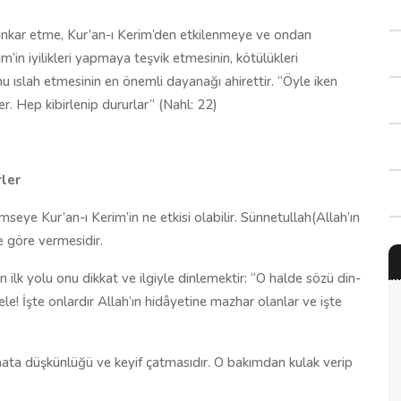
 inkar etme, Kur’an-ı Kerim’den etkilenmeye ve ondan
’in iyilikleri yapmaya teşvik etmesinin, kötülükleri
 ıslah etmesinin en önemli dayanağı ahirettir. “Öy­le iken
der. Hep ki­bir­le­nip du­rur­lar” (Nahl: 22)
rler
seye Kur’an-ı Kerim’in ne etkisi olabilir. Sünnetullah(Allah’ın
 göre vermesidir.
lk yolu onu dikkat ve ilgiyle dinlemektir: “O hal­de sö­zü din­
­le! İş­te on­lar­dır Al­lah’ın hi­dâ­ye­ti­ne maz­har olan­lar ve iş­te
hata düşkünlüğü ve keyif çatmasıdır. O bakımdan kulak verip