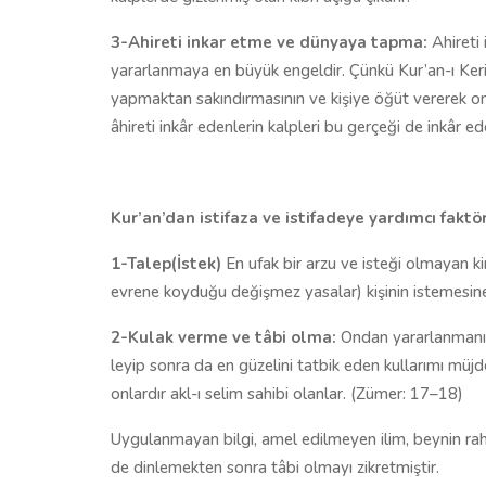
3-Ahireti inkar etme ve dünyaya tapma:
Ahireti
yararlanmaya en büyük engeldir. Çünkü Kur’an-ı Kerim
yapmaktan sakındırmasının ve kişiye öğüt vererek onu
âhi­re­ti in­kâr eden­le­rin kalp­le­ri bu ger­çe­ği de in­kâr e
Kur’an’dan istifaza ve istifadeye yardımcı faktö
1-Talep(İstek)
En ufak bir arzu ve isteği olmayan kim
evrene koyduğu değişmez yasalar) kişinin istemesine
2-Kulak verme ve tâbi olma:
Ondan yararlanmanın i
le­yip son­ra da en gü­ze­li­ni tat­bik eden kul­la­rı­mı müj­de
on­lar­dır akl-ı se­lim sa­hi­bi olan­lar. (Zümer: 17–18)
Uygulanmayan bilgi, amel edilmeyen ilim, beynin ra
de dinlemekten sonra tâbi olmayı zikretmiştir.