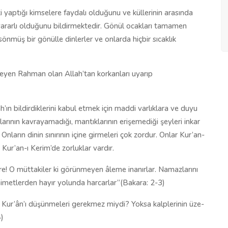
ki yaptığı kimselere faydalı olduğunu ve küllerinin arasında
 yararlı olduğunu bildirmektedir. Gönül ocakları tamamen
sönmüş bir gönülle dinlerler ve onlarda hiçbir sıcaklık
meyen Rahman olan Allah’tan korkanları uyarıp
ah’ın bildirdiklerini kabul etmek için maddi varlıklara ve duyu
larının kavrayamadığı, mantıklarının erişemediği şeyleri inkar
nların dinin sınırının içine girmeleri çok zordur. Onlar Kur’an-
Kur’an-ı Kerim’de zorluklar vardır.
e! O müt­ta­ki­ler ki gö­rün­me­yen âle­me ina­nır­lar. Na­maz­la­rı­nı
­miz ni­met­ler­den hayır yolunda harcarlar”(Bakara: 2-3)
 Kur’ân’ı dü­şün­meleri gerekmez miydi? Yok­sa kalp­le­ri­nin üze­
4)