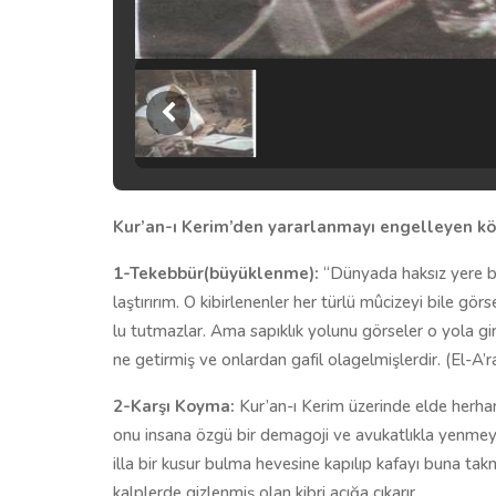
Kur’an-ı Kerim’den yararlanmayı engelleyen kötü
1-Tekebbür(büyüklenme):
“Dün­ya­da hak­sız ye­re bü­y
laş­tı­rı­rım. O ki­bir­le­nen­ler her tür­lü mû­ci­ze­yi bi­le 
lu tut­maz­lar. Ama sa­pık­lık yo­lu­nu gör­se­ler o yo­la gi­r
ne ge­tir­miş ve on­lar­dan ga­fil ola­gel­miş­ler­dir. (El-A’
2-Karşı Koyma:
Kur’an-ı Kerim üzerinde elde herha
onu insana özgü bir demagoji ve avukatlıkla yenmey
illa bir kusur bulma hevesine kapılıp kafayı buna ta
kalplerde gizlenmiş olan kibri açığa çıkarır.