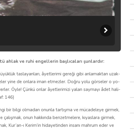
 ahlak ve ruhi engellerin başlıcaları şunlardır:
ük­lük tas­la­yan­la­rı, âyet­le­ri­mi ge­re­ği gi­bi an­la­mak­tan uzak­
gör­se­ler yi­ne de on­la­ra iman et­mez­ler. Doğ­ru yo­lu gör­se­ler o yo­
er­ler. Öy­le! Çün­kü on­lar âyet­le­ri­mi­zi ya­lan say­ma­yı âdet ha­li­
raf: 146)
ngi bir bilgi olmadan onunla tartışma ve mücadeleye girmek,
e çalışmak, onun hakkında benzetmelere, kıyaslara girmek,
kmak, Kur’an-ı Kerim’in hidayetinden insanı mahrum eder ve