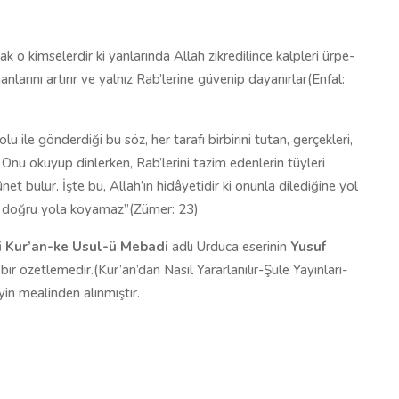
o kimse­ler­dir ki yan­la­rın­da Al­lah zik­re­di­lin­ce kalp­le­ri ür­pe­
­la­rı­nı ar­tı­rır ve yal­nız Rab’­le­ri­ne gü­ve­nip da­ya­nır­lar(Enfal:
o­lu ile gön­der­di­ği bu söz, her ta­ra­fı bir­bi­ri­ni tu­tan, ger­çek­le­ri,
ır. Onu okuyup dinlerken, Rab’­le­ri­ni ta­zim eden­le­rin tüyleri
­net bu­lur. İş­te bu, Al­lah’ın hi­dâ­ye­ti­dir ki onun­la di­le­di­ği­ne yol
m­se doğ­ru yo­la ko­ya­maz”(Zümer: 23)
 Kur’an-ke Usul-ü Mebadi
adlı Urduca eserinin
Yusuf
ir özetlemedir.(Kur’an’dan Nasıl Yararlanılır-Şule Yayınları-
in mealinden alınmıştır.