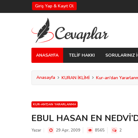
Giriş Yap & Kayıt Ol
ANASAYFA
TELİF HAKKI
SORULARINIZ İ
Anasayfa
KURAN İKLİMİ
Kur-an'dan Yararlan
KUR-AN'DAN YARARLANMA
EBUL HASAN EN NEDVİ’
Yazar
29 Apr, 2009
8565
2