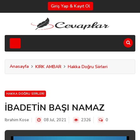
Giriş Yap & Kayıt Ol
Anasayfa
KIRK AMBAR
Hakka Doğru Siirleri
HAKKA DOĞRU SIIRLERI
İBADETİN BAŞI NAMAZ
Ibrahim Kose
08 Jul, 2021
2326
0