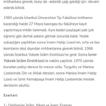
imtihanlara girerek, liseyi de -askerlik çağı geldiği için- devam
ederek bitirdi.
1960 yılında İstanbul Üniversitesi Tıp Fakültesi imtihanını
kazandığı halde 27 Mayıs kasırgası bu fakülteye kayıt
yaptırmaya imkân tanımadı. Aynı kaderi paylaşan pek çok
öğrenci gibi derhal askere gitmek zorunda kaldı. Yedek
subaylığını yaptıktan sonra İmam Hatip Lisesi’nin, orta ve lise
kısımlarını okul dışından imtihanlarına girerek bitirdi. 1966
yılında İstanbul Yüksek İslâm Enstitüsü’ne girdi. Sonra
İzmir
Yüksek İslâm Enstitüsü
’ne naklini yaptırdı. 1970 yılında
buradan pekiyi derece ile mezun oldu. Turgutlu ve Manisa
Liselerinde Din ve Ahlak dersleri, sonra Manisa İmam Hatip
Lisesi ve İzmir Kemalpaşa İmam Hatip Liselerinde meslek
derslerini okuttu.
Eserleri:
1- Delilleriyle İslâm, İtikad ve İnanç Esasları,