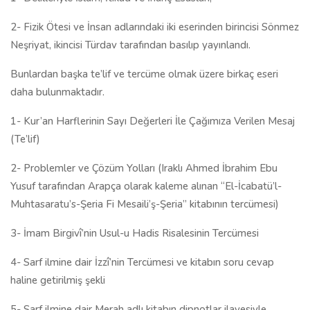
2- Fizik Ötesi ve İnsan adlarındaki iki eserinden birincisi Sönmez
Neşriyat, ikincisi Türdav tarafından basılıp yayınlandı.
Bunlardan başka te’lif ve tercüme olmak üzere birkaç eseri
daha bulunmaktadır.
1- Kur’an Harflerinin Sayı Değerleri İle Çağımıza Verilen Mesaj
(Te’lif)
2- Problemler ve Çözüm Yolları (Iraklı Ahmed İbrahim Ebu
Yusuf tarafından Arapça olarak kaleme alınan “El-İcabatü’l-
Muhtasaratu’s-Şeria Fi Mesaili’ş-Şeria” kitabının tercümesi)
3- İmam Birgivî’nin Usul-u Hadis Risalesinin Tercümesi
4- Sarf ilmine dair İzzî’nin Tercümesi ve kitabın soru cevap
haline getirilmiş şekli
5- Sarf ilmine dair Merah adlı kitabın dipnotlar ilavesiyle