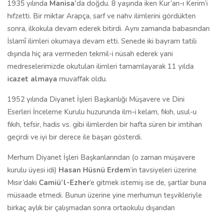
1935 yılında
Manisa’
da doğdu. 8 yaşında iken Kur’an-ı Kerim’i
hıfzetti. Bir miktar Arapça, sarf ve nahv ilimlerini gördükten
sonra, ilkokula devam ederek bitirdi. Aynı zamanda babasından
İslamî ilimleri okumaya devam etti. Senede iki bayram tatili
dışında hiç ara vermeden tekmil-i nüsah ederek yani
medreselerimizde okutulan ilimleri tamamlayarak 11 yılda
icazet almaya
muvaffak oldu.
1952 yılında Diyanet İşleri Başkanlığı Müşavere ve Dini
Eserleri İnceleme Kurulu huzurunda ilm-i kelam, fıkıh, usul-u
fıkıh, tefsir, hadis vs. gibi ilimlerden bir hafta süren bir imtihan
geçirdi ve iyi bir derece ile başarı gösterdi.
Merhum Diyanet İşleri Başkanlarından (o zaman müşavere
kurulu üyesi idi)
Hasan Hüsnü Erdem
’in tavsiyeleri üzerine
Mısır’daki
Camiü’l-Ezher
’e gitmek istemiş ise de, şartlar buna
müsaade etmedi. Bunun üzerine yine merhumun teşvikleriyle
birkaç aylık bir çalışmadan sonra ortaokulu dışarıdan