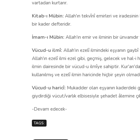
vartadan kurtarır.
Kitab-ı Mübin:
Allah'ın tekvînî emirleri ve iradesinin 
bir kader defteridir.
İmam-ı Mübin:
Allah'ın emir ve ilminin bir ünvanıdır 
Vücud-u ilmî:
Allah'ın ezelî ilmindeki eşyanın gaybî 
Allah'ın ezelî ilmi ezel gibi, geçmiş, gelecek ve hal-
ilmin dairesinde bir vücud-u ilmîye sahiptir. Kur'an'
kullanılmış ve ezelî ilmin haricinde hiçbir şeyin olmadı
Vücud-u haricî:
Mukadder olan eşyanın kaderdeki g
giydirdiği vücut/varlık elbisesiyle şehadet âlemine ç
-Devam edecek-
TAGS: