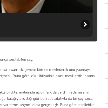
 parça, seçilebilen şey.
seçmesi. İnsanın iki şeyden birisine meylederek onu yapmayı
mesi.. Buna göre, cüz-i ihtiyarinin esası, meyillerdir. İnsanın
kla birlikte, aralarında az bir fark da vardır. İrade, insanın
ü, kulağıyla işittiği gibi, bu irade sıfatıyla da bir şeyi seçer
"ihtiyar etme, seçme" olayı gerçekleşir. Buna göre, denilebilir