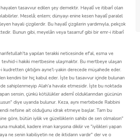
, hayalen tasavvur edilen şey demektir. Hayalî ve itibarî olan
labilirler. Meselâ; enlem; dünyayı enine kesen hayalî paralel
yen hayali çizgilerdir. Bu hayalî çizgilerin yardımıyla, pekçok
tedir. Bunun gibi, meyelân veya tasarruf gibi bir emr-i itibarî
rifetullah'ta yapılan terakki neticesinde ef'al, esma ve
a, tevhid-i hakiki mertbesine ulaşmaktır. Bu mertbeye ulaşan
st-i kudretten çıktığını ayne'l-yakin derecede müşahede eder.
en kendini bir hiç kabul eder. İşte bu tasavvur içinde bulunan
ri de sahiplenmeyip Alah'a havale etmesidir. İşte bu noktada
 "yapan sensin, çünkü kötülükler ademî olduklarından gücünün
mlusun" diye uyarıda bulunur. Keza, aynı mertebede Rabbini
kendi nefsine ait olduğunu idrak etmeye başlar. Tam bu
e göre, bütün iyilik ve güzelliklerin sahibi de sen olmalısın"
a mukabil, kadere iman karşısına dikilir ve "iyilikleri yapan
ya ne senin kabiliyetin ne de iktidarın vardır" der ve o