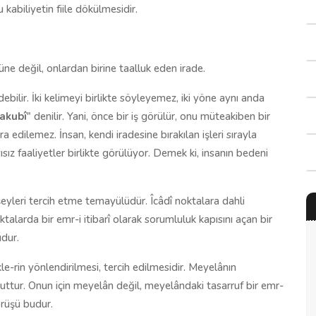
u kabiliyetin fiile dökülmesidir.
müne değil, onlardan birine taalluk eden irade.
debilir. İki kelimeyi birlikte söyleyemez, iki yöne aynı anda
akubî
" denilir. Yani, önce bir iş görülür, onu müteakiben bir
ra edilemez. İnsan, kendi iradesine bırakılan işleri sırayla
ız faaliyetler birlikte görülüyor. Demek ki, insanın bedeni
i şeyleri tercih etme temayülüdür. Îcâdî noktalara dahli
larda bir emr-i itibarî olarak sorumluluk kapısını açan bir
udur.
e-rin yönlendirilmesi, tercih edilmesidir. Meyelânın
uttur. Onun için meyelân değil, meyelândaki tasarruf bir emr-
örüşü budur.