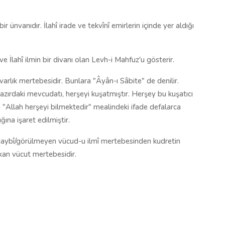
bir ünvanıdır. İlahî irade ve tekvînî emirlerin içinde yer aldığı
ve İlahî ilmin bir divanı olan Levh-i Mahfuz'u gösterir.
varlık mertebesidir. Bunlara "Âyân-ı Sâbite" de denilir.
i hazırdaki mevcudatı, herşeyi kuşatmıştır. Herşey bu kuşatıcı
da "Allah herşeyi bilmektedir" mealindeki ifade defalarca
ğına işaret edilmiştir.
aybî/görülmeyen vücud-u ilmî mertebesinden kudretin
ıkan vücut mertebesidir.