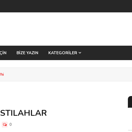
ÇİN
BİZE YAZIN
KATEGORİLER
rhi
ISTILAHLAR
0