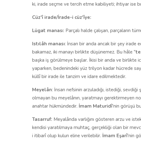
ki, irade seçme ve tercih etme kabiliyeti; ihtiyar ise b
Cüz'î irade/İrade-i cüz'îye:
Lügat manas
ı: Parçalı halde çalışan, parçaların tü
Istılâh manası
: İnsan bir anda ancak bir şey irade e
bakamaz, iki manayı birlikte düşünemez. Bu hâle "
te
başka iş görülmeye başlar. İkisi bir anda ve birlikte ic
yaparken, bedenindeki yüz trilyon kadar hücrede sayıs
küllî bir irade ile tanzim ve idare edilmektedir.
Meyelân
: İnsan nefsinin arzuladığı, istediği, sevdiğ
olmayan bu meyelânın, yaratmayı gerektirmeyen nokta
anahtar hükmündedir.
İmam Maturidî
'nin görüşü b
Tasarruf:
Meyalânda varlığını gösteren arzu ve istekl
kendisi yaratılmaya muhtaç, gerçekliği olan bir mevc
i itibarî olup kulun eline verilebilir.
İmam Eşarî
'nin g