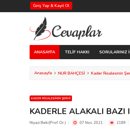
Giriş Yap & Kayıt Ol
ANASAYFA
TELİF HAKKI
SORULARINIZ İ
Anasayfa
NUR BAHÇESİ
Kader Risalesinin Şe
KADER RISALESININ ŞERHI
KADERLE ALAKALI BAZI 
Niyazi Beki(Prof. Dr.)
07 Nov, 2021
2189