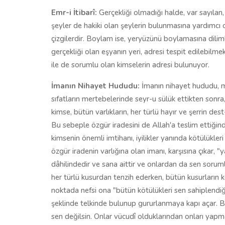
Emr-i İtibarî:
Gerçekliği olmadığı halde, var sayılan
şeyler de hakiki olan şeylerin bulunmasına yardımcı o
çizgilerdir. Boylam ise, yeryüzünü boylamasına dilimle
gerçekliği olan eşyanın yeri, adresi tespit edilebilmek
ile de sorumlu olan kimselerin adresi bulunuyor.
İmanın Nihayet Hududu:
İmanın nihayet hududu, ma
sıfatların mertebelerinde seyr-u sülük ettikten sonr
kimse, bütün varlıkların, her türlü hayır ve şerrin de
Bu sebeple özgür iradesini de Allah'a teslim ettiğind
kimsenin önemli imtihanı, iyilikler yanında kötülükle
özgür iradenin varlığına olan imanı, karşısına çıkar,
dâhilindedir ve sana aittir ve onlardan da sen soru
her türlü kusurdan tenzih ederken, bütün kusurların 
noktada nefsi ona "bütün kötülükleri sen sahiplendiğin
şeklinde telkinde bulunup gururlanmaya kapı açar. Bun
sen değilsin. Onlar vücudî olduklarından onları yapma