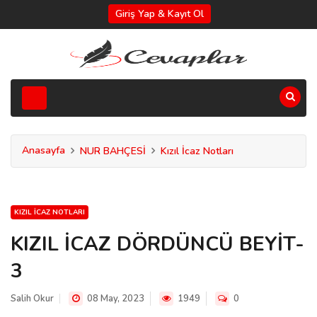
Giriş Yap & Kayıt Ol
Anasayfa
NUR BAHÇESİ
Kızıl İcaz Notları
KIZIL İCAZ NOTLARI
KIZIL İCAZ DÖRDÜNCÜ BEYİT-
3
Salih Okur
08 May, 2023
1949
0