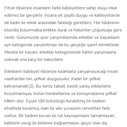
Fıtrat itibariyle insanların farklı kabiliyetlere sahip oluşu inkar
edilmez bir gerçektir. İnsana ait çeşitli duygu ve kabiliyetlerde
de kadın ile erkek arasındaki farklılığı görebiliriz. Her hâdisenin
istisnâsı bulunmakla birlikte; kural ve hükümler çoğunluğa göre
verilir. Günümüzde spor yarışmalarında erkekler ve bayanların
ayrı kategoride yarıştırılması da bu gerçeğe işaret etmektedir.
Mesela bir bayanı, erkekler kategorisinde halter yarışmasına
sokmak ona karşı bir haksızlıktır.
Erkeklerin kabiliyet itibariyle kadınlarla yarışamayacağı insani
vasıflardan biri, şefkat duygusudur. Kadın bir şefkat
kahramanıdır(2). Bu temiz tabiat, kasıtlı yanlış etkilerlerle
bozulmamışsa, bütün hareketlerine ve konuşmalarına şefkat
hâkim olur. Eşiyle rûhî bütünlüğü kurabilmiş bir kadının
etrafında kurulmuş olan bir aile yuvasının cennetten farkı
yoktur. Bir kadının kocası ile ruh kaynaşmasını tamamlayan,
kalblerin sevgi ile birbirine bağlanmasını, geçici olan dış