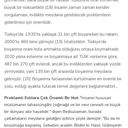
görmemek, daha büyük bir hatadır. Kusurunu itiraf etmemek,
büyük bir noksanlıktır.(18) İnsanın zaman zaman kendini
sorgulaması, evlilikte meydana gelebilecek problemlerin
giderilmesi için önemlidir.
Türkiye'de, 1935'te yaklaşık 21 bin çift boşanırken bu rakam;
2000'te 460 bine çıkmıştır.(19) İstatistikler, Türkiye'de
boşanma oranı hızla artmakta olduğunu ortaya koymaktadır.
2020 yılına evlenme ve boşanmaya ait TÜİK verilerine göre,
487 bin 270 çift evlendi, ancak bu evliliklerden yaklaşık yüzde
yirmiyedisi, yani 135 bin çift arasında boşanma meydana
gelmiştir. (20) Boşanma faciasından kurtulmanın en önemli bir
yolu, evliliği ayakta tutacak temel değerlere bağlanmaktırl...
Problemli Evlilere Çok Önemli Bir Not:
"İnsanın hususan
müslümanın tahassüngâhı (sığınağı) ve bir nevi cenneti ve küçük
bir dünyası aile hayatıdır." diyen Bediuzzaman, burada
çatlamaların meydana geldiğini işitince şöyle demiştir: "Bu da mı
bozulmağa başlamış. Sebebini aradım. Bildim ki: Nasıl, İslâmiyetin