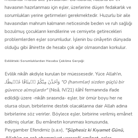
havasının hazırlanması için eşler, üzerlerine düşen fedakarlık ve
sorumlukları yerine getirmeleri gerekmektedir. Huzurlu bir aile
havasından mahrum kalmanın neticesinde beden ve ruh sağlığı
bozulmuş çocukların kendilerine ve cemiyete getirecekleri
problemlerden eşler sorumludur. İşlenin bu cinâyetin dünyada
olduğu gibi âhirette de hesabı çok ağır olmasından korkulur.
Evlilikteki Sorumluklardan Hesaba Çekilme Gerçeği:
Evlilik nikâh akdiyle kurulan bir müessesedir
.
Yüce Allah'ın,
وَاَخَذْنَ مِنْكُمْ م۪يثَاقًا غَل۪يظًا‌‌ـ
"O (hanımlar) sizden güçlü bir
güvence almışlardır"
(Nisâ, IV/21) ilâhî fermanında ifade
edildiği üzere -nikâh sırasında- eşler, bir ömür boyu her ne
olursa olsun, birbirlerine destek olacaklarına dair Allah adına
birbirlerine söz verirler. Böylece eşler, birbirine verilmiş emânet
edilmiş olurlar. Bu emânetin korunması konusunda,
Peygamber Efendimiz (s.a.v),
"Şüphesiz ki Kıyamet Günü,