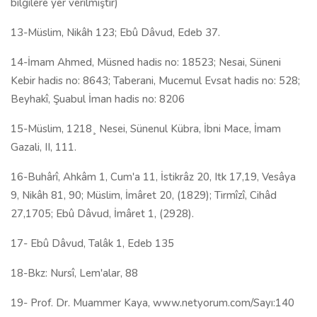
bilgilere yer verilmiştir)
13-Müslim, Nikâh 123; Ebû Dâvud, Edeb 37.
14-İmam Ahmed, Müsned hadis no: 18523; Nesai, Süneni
Kebir hadis no: 8643; Taberani, Mucemul Evsat hadis no: 528;
Beyhakî, Şuabul İman hadis no: 8206
15-Müslim, 1218¸ Nesei, Sünenul Kübra, İbni Mace, İmam
Gazali, II, 111.
16-Buhârî, Ahkâm 1, Cum'a 11, İstikrâz 20, Itk 17,19, Vesâya
9, Nikâh 81, 90; Müslim, İmâret 20, (1829); Tirmîzî, Cihâd
27,1705; Ebû Dâvud, İmâret 1, (2928).
17- Ebû Dâvud, Talâk 1, Edeb 135
18-Bkz: Nursî, Lem'alar, 88
19- Prof. Dr. Muammer Kaya, www.netyorum.com/Sayı:140