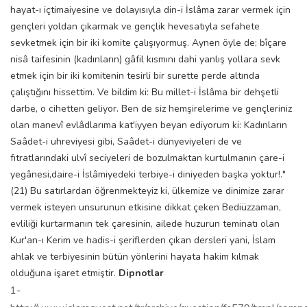
hayat-ı içtimaiyesine ve dolayısıyla din-i İslâma zarar vermek için
gençleri yoldan çıkarmak ve gençlik hevesatıyla sefahete
sevketmek için bir iki komite çalışıyormuş. Aynen öyle de; bîçare
nisâ taifesinin (kadınların) gâfil kısmını dahi yanlış yollara sevk
etmek için bir iki komitenin tesirli bir surette perde altında
çalıştığını hissettim. Ve bildim ki: Bu millet-i İslâma bir dehşetli
darbe, o cihetten geliyor. Ben de siz hemşirelerime ve gençleriniz
olan manevî evlâdlarıma kat'iyyen beyan ediyorum ki: Kadınların
Saâdet-i uhreviyesi gibi, Saâdet-i dünyeviyeleri de ve
fıtratlarındaki ulvî seciyeleri de bozulmaktan kurtulmanın çare-i
yegânesi,daire-i İslâmiyedeki terbiye-i diniyeden başka yoktur!."
(21) Bu satırlardan öğrenmekteyiz ki, ülkemize ve dinimize zarar
vermek isteyen unsurunun etkisine dikkat çeken Bediüzzaman,
evliliği kurtarmanın tek çaresinin, ailede huzurun teminatı olan
Kur'an-ı Kerim ve hadis-i şeriflerden çıkan dersleri yani, İslam
ahlak ve terbiyesinin bütün yönlerini hayata hakim kılmak
olduğuna işaret etmiştir.
Dipnotlar
1-