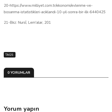
20-https://www.milliyet.com.tr/ekonomi/evlenme-ve-
bosanma-istatistikleri-aciklandi-10-yil-sonra-bir-ilk-6440425
21-Bkz: Nursî, Lem'alar, 201
TAGS:
0 YORUMLAR
Yorum yapın