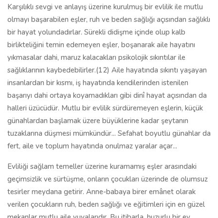
Karşılıklı sevgi ve anlayış üzerine kurulmuş bir evlilik ile mutlu
olmayı başarabilen eşler, ruh ve beden sağlığı açısından sağlıklı
bir hayat yolundadırlar. Sürekli didişme içinde olup kalb
birlikteliğini temin edemeyen eşler, boşanarak aile hayatını
yıkmasalar dahi, maruz kalacakları psikolojik sıkıntılar ile
sağlıklarının kaybedebilirler.(12) Aile hayatında sıkıntı yaşayan
insanlardan bir kısmı, iş hayatında kendilerinden istenilen
başarıyı dahi ortaya koyamadıkları gibi dinî hayat açısından da
halleri üzücüdür. Mutlu bir evlilik sürdüremeyen eşlerin, küçük
günahlardan başlamak üzere büyüklerine kadar şeytanın
tuzaklarına düşmesi mümkündür... Sefahat boyutlu günahlar da
fert, aile ve toplum hayatında onulmaz yaralar açar...
Evliliği sağlam temeller üzerine kuramamış eşler arasındaki
geçimsizlik ve sürtüşme, onların çocukları üzerinde de olumsuz
tesirler meydana getirir. Anne-babaya birer emânet olarak
verilen çocukların ruh, beden sağlığı ve eğitimleri için en güzel
mekanlar mutlu aile yuvalarıdır. Bu itibarla, huzurlu bir ev