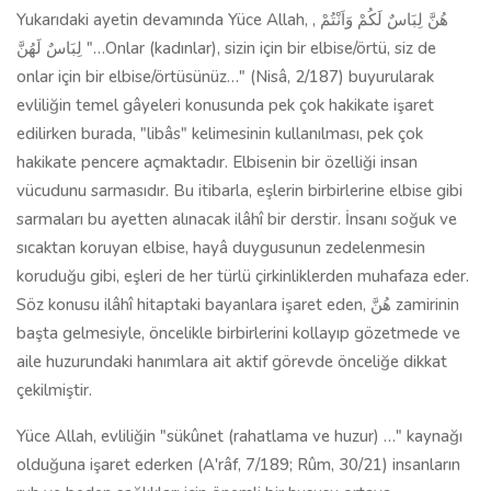
Yukarıdaki ayetin devamında Yüce Allah, , هُنَّ لِبَاسٌ لَكُمْ وَاَنْتُمْ
لِبَاسٌ لَهُنَّ "…Onlar (kadınlar), sizin için bir elbise/örtü, siz de
onlar için bir elbise/örtüsünüz…" (Nisâ, 2/187) buyurularak
evliliğin temel gâyeleri konusunda pek çok hakikate işaret
edilirken burada, "libâs" kelimesinin kullanılması, pek çok
hakikate pencere açmaktadır. Elbisenin bir özelliği insan
vücudunu sarmasıdır. Bu itibarla, eşlerin birbirlerine elbise gibi
sarmaları bu ayetten alınacak ilâhî bir derstir. İnsanı soğuk ve
sıcaktan koruyan elbise, hayâ duygusunun zedelenmesin
koruduğu gibi, eşleri de her türlü çirkinliklerden muhafaza eder.
Söz konusu ilâhî hitaptaki bayanlara işaret eden, هُنَّ zamirinin
başta gelmesiyle, öncelikle birbirlerini kollayıp gözetmede ve
aile huzurundaki hanımlara ait aktif görevde önceliğe dikkat
çekilmiştir.
Yüce Allah, evliliğin "sükûnet (rahatlama ve huzur) …" kaynağı
olduğuna işaret ederken (A'râf, 7/189; Rûm, 30/21) insanların