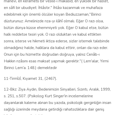
manevî, en kerametli bir vesile-i makâsıd, en yüksek bir haslet,
en sâfi bir ubudiyet: İhlâstır." İhlâsı kazanmak ve muhafaza
edebilmek için önemli ölcüler koyan Bediuzzaman,"Birinci
düsturunuz: Amelinizde rıza-yı ilâhî olmalı. Eğer O razı olsa,
bütün dünya küsse ehemmiyeti yok. Eğer O kabul etse, bütün
halk reddetse tesiri yok. O razı olduktan ve kabul ettikten
sonra, isterse ve hikmeti iktiza ederse, sizler istemek talebinde
olmadığınız halde, halklara da kabul ettirir, onları da razı eder.
Onun için bu hizmette doğrudan doğruya, yalnız Cenâb-ı
Hakkın rızâsını esas maksat yapmak gerektir."( Lem'alar, Yirmi
Birinci Lem'a. 148.) demektedir
11-Tirmîzî, Kıyamet 31, (2467).
12-Bkz: Ziya Aydın, Bedenimizin Sinyalleri, Sızıntı, Aralık, 1999,
s. 251, s.507. (Psikolog Kurt Singer'in incelemelerine
dayanılarak kaleme alınan bu yazıda, psikolojik gerginliğin insan
sağlığı üzerinde meydana getirdiği rahatsızlıklara dair geniş