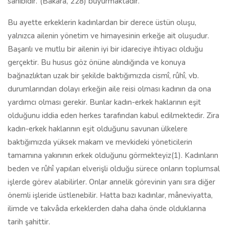
sahibidir.
(Bakara, 228) buyurmaktadır.
Bu ayette erkeklerin kadınlardan bir derece üstün oluşu,
yalnızca ailenin yönetim ve himayesinin erkeğe ait oluşudur.
Başarılı ve mutlu bir ailenin iyi bir idareciye ihtiyacı olduğu
gerçektir. Bu husus göz önüne alındığında ve konuya
bağnazlıktan uzak bir şekilde baktığımızda cismî, rûhî, vb.
durumlarından dolayı erkeğin aile reisi olması kadının da ona
yardımcı olması gerekir. Bunlar kadın-erkek haklarının eşit
olduğunu iddia eden herkes tarafından kabul edilmektedir. Zira
kadın-erkek haklarının eşit olduğunu savunan ülkelere
baktığımızda yüksek makam ve mevkideki yöneticilerin
tamamına yakınının erkek olduğunu görmekteyiz(1). Kadınların
beden ve rûhî yapıları elverişli olduğu sürece onların toplumsal
işlerde görev alabilirler. Onlar annelik görevinin yanı sıra diğer
önemli işleride üstlenebilir. Hatta bazı kadınlar, mâneviyatta,
ilimde ve takvâda erkeklerden daha daha önde olduklarına
tarih şahittir.