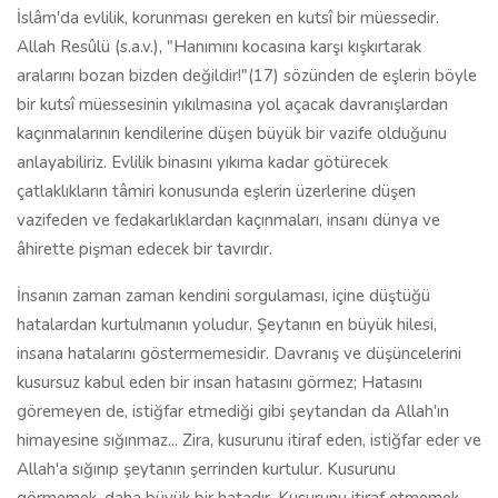
İslâm'da evlilik, korunması gereken en kutsî bir müessedir.
Allah Resûlü (s.a.v.), "Hanımını kocasına karşı kışkırtarak
aralarını bozan bizden değildir!"(17) sözünden de eşlerin böyle
bir kutsî müessesinin yıkılmasına yol açacak davranışlardan
kaçınmalarının kendilerine düşen büyük bir vazife olduğunu
anlayabiliriz. Evlilik binasını yıkıma kadar götürecek
çatlaklıkların tâmiri konusunda eşlerin üzerlerine düşen
vazifeden ve fedakarlıklardan kaçınmaları, insanı dünya ve
âhirette pişman edecek bir tavırdır.
İnsanın zaman zaman kendini sorgulaması, içine düştüğü
hatalardan kurtulmanın yoludur. Şeytanın en büyük hilesi,
insana hatalarını göstermemesidir. Davranış ve düşüncelerini
kusursuz kabul eden bir insan hatasını görmez; Hatasını
göremeyen de, istiğfar etmediği gibi şeytandan da Allah'ın
himayesine sığınmaz... Zira, kusurunu itiraf eden, istiğfar eder ve
Allah'a sığınıp şeytanın şerrinden kurtulur. Kusurunu