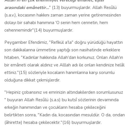
Allah'ın en çok ehemmiyet vereceği emânet, eşler
arasındaki emânettir…
" (13)
buyurmuşlardır. Allah Resûlü
(s.a.v.), kocasının hakkını zaman zaman yerine getiremesinden
dolayı bir sahabi hanımına 'O senin hem cennetin, hem
cehennemindir"(14) buyurmuşlardır.
Peygamber Efendimiz, "Refikül a'la" doğru yürüdüğü hayattın
son dakikalarına ümmetine yaptığı son nasihatinde erkeklere
hitaben, "Kadınlar hakkında Allah'dan korkunuz. Onları Allah'ın
bir emâneti olarak aldınız ve Alllah adı ile onları kendinize helâl
ettiniz."(15) sözleriyle kocaların hanımlarına karşı sorumlu
olduğuna dikkat çekmişlerdir.
"Hepiniz çobansınız ve emrinizin altındakilerden sorumlusunuz
" buyuran Allah Resûlü (s.a.s) bu kutsî sözlerinin devamında
erkeğin hanımından ve çocukların hesaba çekileceğini
belirtikten sonra, "Kadın da, kocasından mesuldür. O da, ondan
(âhirette) hesaba çekilecektir."(16) buyurmuşlardır.