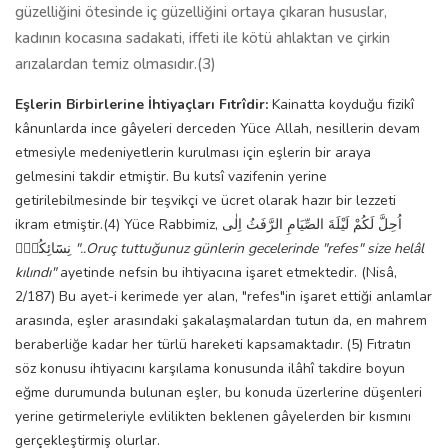
güzelliğini ötesinde iç güzelliğini ortaya çıkaran hususlar,
kadının kocasına sadakati, iffeti ile kötü ahlaktan ve çirkin
arızalardan temiz olmasıdır.(3)
Eşlerin Birbirlerine İhtiyaçları Fıtrîdir:
Kainatta koyduğu fizikî
kânunlarda ince gâyeleri derceden Yüce Allah, nesillerin devam
etmesiyle medeniyetlerin kurulması için eşlerin bir araya
gelmesini takdir etmiştir. Bu kutsî vazifenin yerine
getirilebilmesinde bir teşvikçi ve ücret olarak hazır bir lezzeti
ikram etmiştir.(4) Yüce Rabbimiz, اُحِلَّ لَكُمْ لَيْلَةَ الصِّيَامِ الرَّفَثُ اِلٰى
نِسَٓائِكُمْۜ
"..Oruç tuttuğunuz günlerin gecelerinde "refes" size helâl
kılındı"
ayetinde nefsin bu ihtiyacına işaret etmektedir. (Nisâ,
2/187) Bu ayet-i kerimede yer alan, "refes"in işaret ettiği anlamlar
arasında, eşler arasındaki şakalaşmalardan tutun da, en mahrem
beraberliğe kadar her türlü hareketi kapsamaktadır.
(5) Fıtratın
söz konusu ihtiyacını karşılama konusunda ilâhî takdire boyun
eğme durumunda bulunan eşler, bu konuda üzerlerine düşenleri
yerine getirmeleriyle evlilikten beklenen gâyelerden bir kısmını
gerçekleştirmiş olurlar.