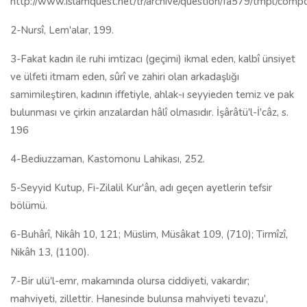
http://www.islamquest.net/tr/archive/question/fa579/tmpl/comp
2-Nursî, Lem'alar, 199.
3-Fakat kadın ile ruhi imtizacı (geçimi) ikmal eden, kalbî ünsiyet
ve ülfeti itmam eden, sûrî ve zahiri olan arkadaşlığı
samimileştiren, kadının iffetiyle, ahlak-ı seyyieden temiz ve pak
bulunması ve çirkin arızalardan hâlî olmasıdır. İşârâtü'l-İ'câz, s.
196
4-Bediuzzaman, Kastomonu Lahikası, 252.
5-Seyyid Kutup, Fi-Zilalil Kur'ân, adı geçen ayetlerin tefsir
bölümü.
6-Buhârî, Nikâh 10, 121; Müslim, Müsâkat 109, (710); Tirmîzî,
Nikâh 13, (1100).
7-Bir ulü'l-emr, makamında olursa ciddiyeti, vakardır;
mahviyeti, zillettir. Hanesinde bulunsa mahviyeti tevazu',