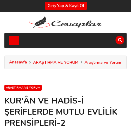
Giriş Yap & Kayıt Ol
Anasayfa
ARAŞTIRMA VE YORUM
Araştırma ve Yorum
ARAŞTIRMA VE YORUM
KUR'ÂN VE HADİS-İ
ŞERİFLERDE MUTLU EVLİLİK
PRENSİPLERİ-2