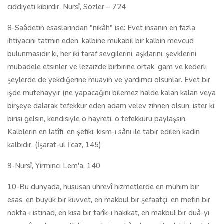
ciddiyeti kibirdir. Nursî, Sözler – 724
8-Saâdetin esaslarından "nikâh" ise: Evet insanın en fazla
ihtiyacını tatmin eden, kalbine mukabil bir kalbin mevcud
bulunmasıdır ki, her iki taraf sevgilerini, aşklarını, şevklerini
mübadele etsinler ve lezaizde birbirine ortak, gam ve kederli
şeylerde de yekdiğerine muavin ve yardımcı olsunlar. Evet bir
işde mütehayyir (ne yapacağını bilemez halde kalan kalan veya
birşeye dalarak tefekkür eden adam velev zihnen olsun, ister ki;
birisi gelsin, kendisiyle o hayreti, o tefekkürü paylaşsın.
Kalblerin en latîfi, en şefiki; kısm-ı sâni ile tabir edilen kadın
kalbidir. (İşarat-ül İ'caz, 145)
9-Nursî, Yirminci Lem'a, 140
10-Bu dünyada, hususan uhrevî hizmetlerde en mühim bir
esas, en büyük bir kuvvet, en makbul bir şefaatçi, en metin bir
nokta-i istinad, en kısa bir tarîk-ı hakikat, en makbul bir duâ-yı