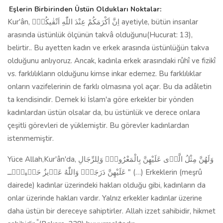
Eşlerin Birbirinden Üstün Oldukları Noktalar:
Kur'ân, اِنَّ اَكْرَمَكُمْ عِنْدَ اللّٰهِ اَتْقٰيكُمْۜ ayetiyle, bütün insanlar
arasında üstünlük ölçünün takvâ olduğunu(Hucurat: 13),
belirtir.. Bu ayetten kadın ve erkek arasında üstünlüğün takva
olduğunu anlıyoruz. Ancak, kadınla erkek arasındaki rûhî ve fizikî
vs. farklılıkların olduğunu kimse inkar edemez. Bu farklılıklar
onların vazifelerinin de farklı olmasına yol açar. Bu da adâletin
ta kendisindir. Demek ki İslam'a göre erkekler bir yönden
kadınlardan üstün olsalar da, bu üstünlük ve derece onlara
çeşitli görevleri de yüklemiştir. Bu görevler kadınlardan
istenmemiştir.
Yüce Allah,Kur'ân'da, وَلَهُنَّ مِثْلُ الَّذ۪ى عَلَيْهِنَّ بِالْمَعْرُوفِۖ وَلِلرِّجَالِ
عَلَيْهِنَّ دَرَجَةٌۜ وَاللّٰهُ عَز۪يزٌ حَك۪يمٌ۟‌ــ " (…) Erkeklerin (meşrû
dairede) kadınlar üzerindeki hakları olduğu gibi, kadınların da
onlar üzerinde hakları vardır. Yalnız erkekler kadınlar üzerine
daha üstün bir dereceye sahiptirler. Allah izzet sahibidir, hikmet
"