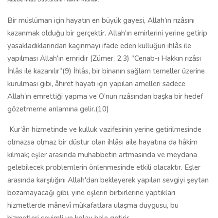
Ailede İhlâs Düst
urunu
Hâkim Kılmak:
Bir müslüman için hayatın en büyük gayesi, Allah'ın rızâsını
kazanmak olduğu bir gerçektir. Allah'ın emirlerini yerine getirip
yasakladıklarından kaçınmayı ifade eden kulluğun ihlâs ile
yapılması Allah'ın emridir (Zümer, 2,3) "Cenab-ı Hakkın rızâsı
İhlâs ile kazanılır"(9) İhlâs, bir binanın sağlam temeller üzerine
kurulması gibi, âhiret hayatı için yapılan amelleri sadece
Allah'ın emrettiği yapma ve O'nun rızâsından başka bir hedef
gözetmeme anlamına gelir.(10)
Kur'ân hizmetinde ve kulluk vazifesinin yerine getirilmesinde
olmazsa olmaz bir düstur olan ihlâsı aile hayatına da hâkim
kılmak; eşler arasında muhabbetin artmasında ve meydana
gelebilecek problemlerin önlenmesinde etkili olacaktır. Eşler
arasında karşılığını Allah'dan bekleyerek yapılan sevgiyi şeytan
bozamayacağı gibi, yine eşlerin birbirlerine yaptıkları
hizmetlerde mânevî mükafatlara ulaşma duygusu, bu