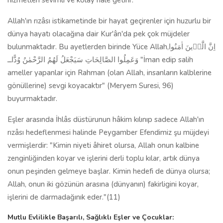
hizmetleri sevimli ve kolay hale getirir.
Allah'ın rızâsı istikametinde bir hayat geçirenler için huzurlu bir
dünya hayatı olacağına dair Kur'ân'da pek çok müjdeler
bulunmaktadır. Bu ayetlerden birinde Yüce Allah,اِنَّ الَّذ۪ينَ اٰمَنُوا
وَعَمِلُوا الصَّالِحَاتِ سَيَجْعَلُ لَهُمُ الرَّحْمٰنُ وُدًّا‌ــ "İman edip salih
ameller yapanlar için Rahman (olan Allah, insanların kalblerine
gönüllerine) sevgi koyacaktır" (Meryem Suresi, 96)
buyurmaktadır.
Eşler arasında İhlâs düstürunun hâkim kılınıp sadece Allah'ın
rızâsı hedeflenmesi halinde Peygamber Efendimiz şu müjdeyi
vermişlerdir: "Kimin niyeti âhiret olursa, Allah onun kalbine
zenginliğinden koyar ve işlerini derli toplu kılar, artık dünya
onun peşinden gelmeye başlar. Kimin hedefi de dünya olursa;
Allah, onun iki gözünün arasına (dünyanın) fakirligini koyar,
işlerini de darmadağınık eder."(11)
Mutlu Evlilikle Başarılı, Sağlıklı Eşler ve Çocuklar: