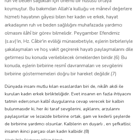
ruh ve beden sağlıkları için önemli bir hususu ortaya
koymuştur. Bu bakımdan Allah'a kulluğu ve mânevî değerlere
hizmeti hayatının gâyesi bilen her kadın ve erkek, hayat
arkadaşının ruh ve beden sağlılığını muhafazada yardımcı
olmasını ilâhî bir görev bilmelidir. Peygamber Efendimiz
(s.a.v)'in, Hz. Câbir'in evliliği münasebetiyle, eşlerin birbirleriyle
şakalaşmaları ve hoş vakit geçirerek hayatı paylaşmalarını dile
getirmesi bu konuda verilebilecek örneklerden biridir.(6) Bu
konuda, eşlerin birbirine resmî davranmaları ve sevgilerini
birbirine göstermemeleri doğru bir hareket değildir.(7)
Dünyada insanı mutlu kılan esaslardan biri de, nikâh akdi ile
kurulan kadın erkek birlikteliğidir. Evet insanın en fazla ihtiyacını
tatmin eden;onun kalbî duygularına cevap verecek bir kalbin
bulunmasıdır ki, her iki taraf sevgilerini, aşklarını, arzularını
paylaşsınlar ve lezaizde birbirine ortak, gam ve kederli şeylerde
de birbirine yardımcı olsunlar. Kalblerin en duyarlı , en şefkatlisi;
insanın ikinci parçası olan kadın kalbidir.(8)