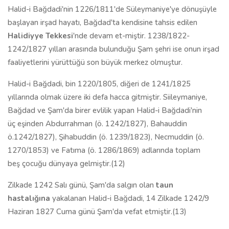
Halid-i Bağdadi'nin 1226/1811'de Süleymaniye'ye dönuşüyle
başlayan irşad hayatı, Bağdad'ta kendisine tahsis edilen
H
a
lidiyye Tekkesi
'nde devam et-miştir. 1238/1822-
1242/1827 yılları arasında bulunduğu Şam şehri ise onun irşad
faaliyetlerini yürüttüğü son büyük merkez olmuştur.
Halid-i Bağdadi, bin 1220/1805, diğeri de 1241/1825
yıllarında olmak üzere iki defa hacca gitmiştir. Siileymaniye,
Bağdad ve Şam'da birer evlilik yapan Halid-i Bağdadi'nin
üç eşinden Abdurrahman (ö. 1242/1827), Bahauddin
ö.1242/1827), Şihabuddin (ö. 1239/1823), Necmuddin (ö.
1270/1853) ve Fatıma (ö. 1286/1869) adlarında toplam
beş çocuğu dünyaya gelmiştir.(12)
Zilkade 1242 Salı günü, Şam'da salgın olan
ta
un
hastal
ığına
yakalanan Halid-i Bağdadi, 14 Zilkade 1242/9
Haziran 1827 Cuma günü Şam'da vefat etmiştir.(13)