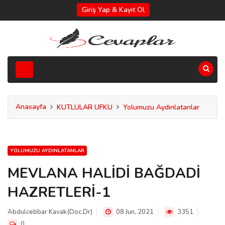
Giriş Yap & Kayıt Ol
Anasayfa
KUTLULAR UFKU
Yolumuzu Aydınlatanlar
YOLUMUZU AYDINLATANLAR
MEVLANA HALİDİ BAĞDADİ
HAZRETLERİ-1
Abdulcebbar Kavak(Doc.Dr)
08 Jun, 2021
3351
0