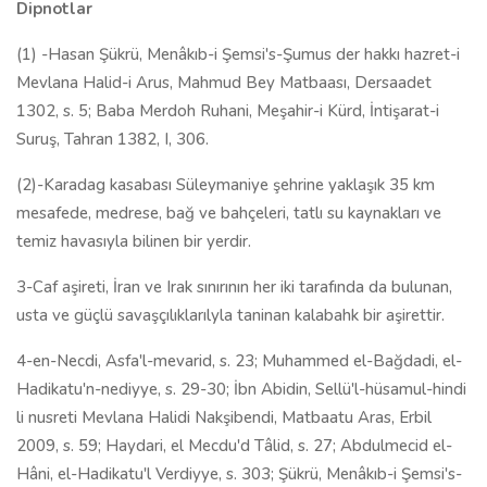
Dipnotlar
(1) -Hasan Şükrü, Menâkıb-i Şemsi's-Şumus der hakkı hazret-i
Mevlana Halid-i Arus, Mahmud Bey Matbaası, Dersaadet
1302, s. 5; Baba Merdoh Ruhani, Meşahir-i Kürd, İntişarat-i
Suruş, Tahran 1382, I, 306.
(2)-Karadag kasabası Süleymaniye şehrine yaklaşık 35 km
mesafede, medrese, bağ ve bahçeleri, tatlı su kaynakları ve
temiz havasıyla bilinen bir yerdir.
3-Caf aşireti, İran ve Irak sınırının her iki tarafında da bulunan,
usta ve güçlü savaşçılıklarılyla taninan kalabahk bir aşirettir.
4-en-Necdi, Asfa'l-mevarid, s. 23; Muhammed el-Bağdadi, el-
Hadikatu'n-nediyye, s. 29-30; İbn Abidin, Sellü'l-hüsamul-hindi
li nusreti Mevlana Halidi Nakşibendi, Matbaatu Aras, Erbil
2009, s. 59; Haydari, el Mecdu'd Tâlid, s. 27; Abdulmecid el-
Hâni, el-Hadikatu'l Verdiyye, s. 303; Şükrü, Menâkıb-i Şemsi's-