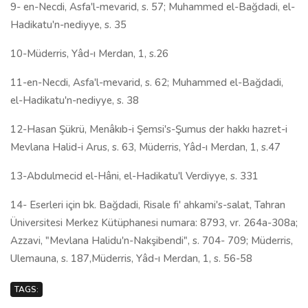
9- en-Necdi, Asfa'l-mevarid, s. 57; Muhammed el-Bağdadi, el-
Hadikatu'n-nediyye, s. 35
10-Müderris, Yâd-ı Merdan, 1, s.26
11-en-Necdi, Asfa'l-mevarid, s. 62; Muhammed el-Bağdadi,
el-Hadikatu'n-nediyye, s. 38
12-Hasan Şükrü, Menâkıb-i Şemsi's-Şumus der hakkı hazret-i
Mevlana Halid-i Arus, s. 63, Müderris, Yâd-ı Merdan, 1, s.47
13-Abdulmecid el-Hâni, el-Hadikatu'l Verdiyye, s. 331
14- Eserleri için bk. Bağdadi, Risale fi' ahkami's-salat, Tahran
Üniversitesi Merkez Kütüphanesi numara: 8793, vr. 264a-308a;
Azzavi, "Mevlana Halidu'n-Nakşibendi", s. 704- 709; Müderris,
Ulemauna, s. 187,Müderris, Yâd-ı Merdan, 1, s. 56-58
TAGS: