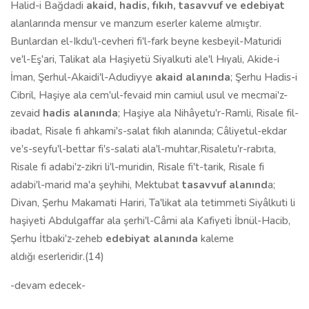
Halid-i Bağdadi
akaid, hadis, f
ı
k
ı
h, tasavvuf
v
e edebiyat
alanlarında mensur ve manzum eserler kaleme almıştır.
Bunlardan el-Ikdu'l-cevheri fi'l-fark beyne kesbeyil-Maturidi
ve'l-Eş'ari, Talikat ala Haşiyetü Siyalkuti ale'l Hıyali, Akide-i
İman, Şerhul-Akaidi'l-Adudiyye
akaid alan
ı
nda
; Şerhu Hadis-i
Cibril, Haşiye ala cem'ul-fevaid min camiul usul ve mecmai'z-
zevaid
hadis alan
ı
nda
; Haşiye ala Nihâyetu'r-Ramli, Risale fil-
ibadat, Risale fi ahkami's-salat fıkıh alanında; Câliyetul-ekdar
ve's-seyfu'l-bettar fi's-salati ala'l-muhtar,Risaletu'r-rabıta,
Risale fi adabi'z-zikri li'l-muridin, Risale fi't-tarik, Risale fi
adabi'l-marid ma'a şeyhihi, Mektubat
tasavvuf alan
ı
nd
a;
Divan, Şerhu Makamati Hariri, Ta'likat ala tetimmeti Siyâlkuti li
haşiyeti Abdulgaffar ala şerhi'l-Câmi ala Kafiyeti İbnül-Hacib,
Şerhu İtbaki'z-zeheb
edebiyat alan
ı
nda
kaleme
aldığı eserleridir.(14)
-devam edecek-