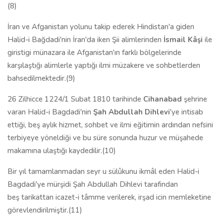
(8)
İran ve Afganistan yolunu takip ederek Hindistan'a giden
Halid-i Bağdadi'nin İran'da iken Şii alimlerinden
İ
smail K
âş
i
ile
giristigi münazara ile Afganistan'ın farklı bölgelerinde
karşılaştığı alimlerle yaptığı ilmi müzakere ve sohbetlerden
bahsedilmektedir.(9)
26 Zilhicce 1224/1 Subat 1810 tarihinde
Cihanabad
şehrine
varan Halid-i Bagdadi'nin
Ş
ah Abdullah Dihlev
i
'ye intisab
ettiği, beş aylık hizmet, sohbet ve ilmi eğitimin ardından nefsini
terbiyeye yöneldiği ve bu süre sonunda huzur ve müşahede
makamına ulaştığı kaydedilir.(10)
Bir yıl tamamlanmadan seyr u sülûkunu ikmâl eden Halid-i
Bagdadi'ye mürşidi Şah Abdullah Dihlevi tarafindan
beş tarikattan icazet-i tâmme verilerek, irşad icin memleketine
görevlendirilmiştir.(11)