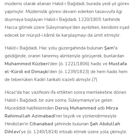
müderris olarak atanan Halid-i Bağdadi, burada yedi yıl görev
yapmıştır. Müderrislik görevi devam ederken tasavvufa ilgi
duymaya başlayan Halid-i Bağdadi, 1220/1805 tarihinde
Hacca gitmek üzere Süleymaniye'den ayrılırken, kendisini irşad
edecek bir mürşid-i kâmil ile karşılaşmayı da ümit etmiştir.
Halid-i Bağdadi, Hac yolu güzergahında bulunan
Şam
'
a
geldiğinde, oranın tanınmış alimleriyle görüşerek, bunlardan
Muhammed K
üz
ber
i
'den (ö. 1221/1806) hadis ve
Mustafa
el-K
ü
rdi
ed Dimaşki
'den (ö. 1239/1823) de hem hadis hem
de teberrüken Kadiri tarikati icazeti almıştır.(7)
Hicaz'da hac vazifesini ifa ettikten sonra memleketine dönen
Halid-i Bağdadi, bir süre sonra, Süleymaniye'ye gelen
Müceddidi halifelerinden
Dervi
ş
Muhammed
adlı
Mirza
Rahimullah Azimabad
i
'nin teşvik ve yönlendirmesiyle
Hindistan'ın
Cihanabad
şehrinde bulunan
Ş
ah Abdullah
Dihlev
i
'ye (ö. 1240/1824) intisab etmek üzere yola çıkmıştır.