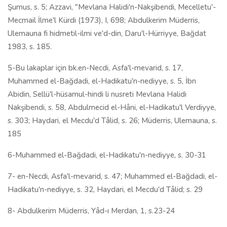
Şumus, s. 5; Azzavi, "Mevlana Halidi'n-Nakşibendi, Mecelletu'-
Mecmail İlme'l Kürdi (1973), I, 698; Abdulkerim Müderris,
Ulemauna fi hidmetil-ilmi ve'd-din, Daru'l-Hürriyye, Bağdat
1983, s. 185.
5-Bu lakaplar için bk.en-Necdi, Asfa'l-mevarid, s. 17,
Muhammed el-Bağdadi, el-Hadikatu'n-nediyye, s. 5, İbn
Abidin, Sellü'l-hüsamul-hindi li nusreti Mevlana Halidi
Nakşibendi, s. 58, Abdulmecid el-Hâni, el-Hadikatu'l Verdiyye,
s. 303; Haydari, el Mecdu'd Tâlid, s. 26; Müderris, Ulemauna, s.
185
6-Muhammed el-Bağdadi, el-Hadikatu'n-nediyye, s. 30-31
7- en-Necdi, Asfa'l-mevarid, s. 47; Muhammed el-Bağdadi, el-
Hadikatu'n-nediyye, s. 32, Haydari, el Mecdu'd Tâlid; s. 29
8- Abdulkerim Müderris, Yâd-ı Merdan, 1, s.23-24