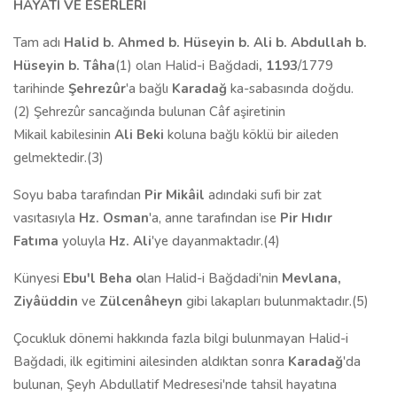
HAYATI VE ESERLER
İ
Tam adı
Halid b. Ahmed b. H
ü
seyin b. Ali b. Abd
u
llah b.
H
ü
seyin b. T
â
ha
(1) olan Halid-i Bağdadi
, 1193
/1779
tarihinde
Ş
ehrez
ûr
'a bağlı
Karada
ğ
ka-sabasında doğdu.
(2) Şehrezûr sancağında bulunan Câf aşiretinin
Mikail kabilesinin
Ali Beki
koluna bağlı köklü bir aileden
gelmektedir.(3)
Soyu baba tarafından
Pir Mikâil
adındaki sufi bir zat
vasıtasıyla
Hz. Osman
'a, anne tarafından ise
Pir Hıdır
Fatıma
yoluyla
Hz. Ali
'ye dayanmaktadır.(4)
Künyesi
Ebu'l Beha o
lan Halid-i Bağdadi'nin
Mevlana,
Ziyâüddin
ve
Zülcenâheyn
gibi lakapları bulunmaktadır.(5)
Çocukluk dönemi hakkında fazla bilgi bulunmayan Halid-i
Bağdadi, ilk egitimini ailesinden aldıktan sonra
Karada
ğ
'da
bulunan, Şeyh Abdullatif Medresesi'nde tahsil hayatına