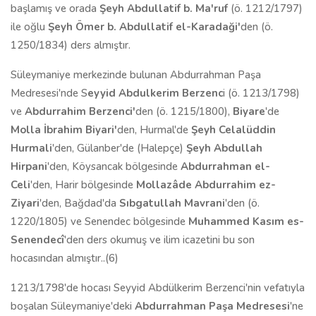
başlamış ve orada
Ş
eyh Abdullatif b. Ma'r
uf
(ö. 1212/1797)
ile oğlu
Ş
eyh
Ö
mer b. Abd
ul
latif el-Karada
ği'
den (ö.
1250/1834) ders almıştır.
Süleymaniye merkezinde bulunan Abdurrahman Paşa
Medresesi'nde S
eyyid Abdulkerim Berzen
c
i (ö. 1213/1798)
ve
Abdurrahim Berzenci'
den (ö. 1215/1800),
Biyare
'de
Molla
İ
brahim Biyar
i'
den, Hurmal'de
Ş
eyh Celal
ü
ddin
Hurmal
i
'den, Gülanber'de (Halepçe)
Ş
eyh Abdullah
Hirpan
i
'den, Köysancak bölgesinde
Abdurrahman el-
Ce
li
'den, Harir bölgesinde
Mollaz
â
de
Abdurrahim ez-
Ziyar
i
'den, Bağdad'da
S
ı
bgatullah Ma
v
ran
i
'den (ö.
1220/1805) ve Senendec bölgesinde
Muhammed Kas
ı
m es-
Senendec
î
'den ders okumuş ve ilim icazetini bu son
hocasından almıştır..(6)
1213/1798'de hocası Seyyid Abdülkerim Berzenci'nin vefatıyla
boşalan Süleymaniye'deki
Abdurrahman Pa
ş
a Medresesi
'ne