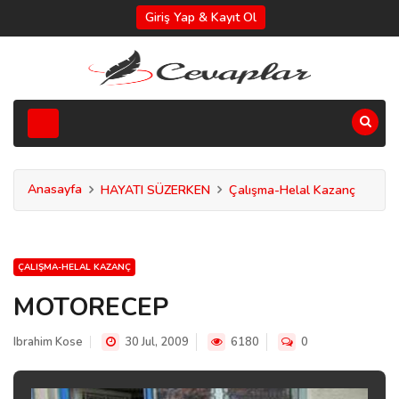
Giriş Yap & Kayıt Ol
Anasayfa
HAYATI SÜZERKEN
Çalışma-Helal Kazanç
ÇALIŞMA-HELAL KAZANÇ
MOTORECEP
Ibrahim Kose
30 Jul, 2009
6180
0