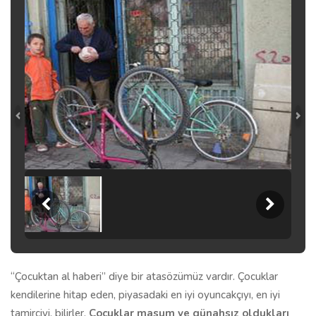
“Çocuktan al haberi” diye bir atasözümüz vardır. Çocuklar
kendilerine hitap eden, piyasadaki en iyi oyuncakçıyı, en iyi
tamirciyi, bilirler.
Çocuklar masum ve günahsız oldukları