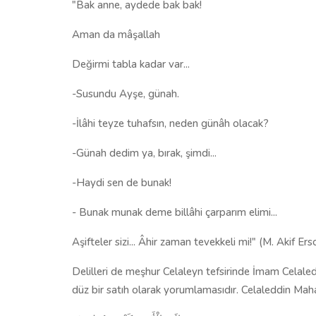
"Bak anne, aydede bak bak!
Aman da mâşallah
Değirmi tabla kadar var...
-Susundu Ayşe, günah.
-İlâhi teyze tuhafsın, neden günâh olacak?
-Günah dedim ya, bırak, şimdi...
-Haydi sen de bunak!
- Bunak munak deme billâhi çarparım elimi...
Aşifteler sizi... Âhir zaman tevekkeli mi!" (M. Akif Ers
Delilleri de meşhur Celaleyn tefsirinde İmam Celaled
düz bir satıh olarak yorumlamasıdır. Celaleddin Maha