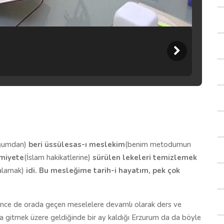
ğumdan)
beri üssülesas-ı meslekim
(benim metodumun
âmiyete
(İslam hakikatlerine)
sürülen lekeleri temizlemek
lalamak)
idi. Bu mesleğime tarih-i hayatım, pek çok
ce de orada geçen meselelere devamlı olarak ders ve
'a gitmek üzere geldiğinde bir ay kaldığı Erzurum da da böyle