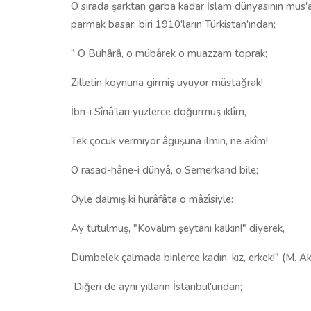
O sırada şarktan garba kadar İslam dünyasının mus
parmak basar; biri 1910'ların Türkistan'ından;
" O Buhârâ, o mübârek o muazzam toprak;
Zilletin koynuna girmiş uyuyor müstağrak!
İbn-i Sînâ'ları yüzlerce doğurmuş iklîm,
Tek çocuk vermiyor âguşuna ilmin, ne akîm!
O rasad-hâne-i dünyâ, o Semerkand bile;
Öyle dalmış ki hurâfâta o mâzîsiyle:
Ay tutulmuş, "Kovalım şeytanı kalkın!" diyerek,
Dümbelek çalmada binlerce kadın, kız, erkek!" (M. Aki
Diğeri de aynı yılların İstanbul'undan;