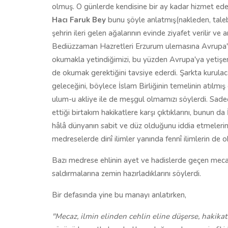
olmuş. O günlerde kendisine bir ay kadar hizmet ed
Hacı Faruk Bey
bunu şöyle anlatmış(nakleden, ta
şehrin ileri gelen ağalarının evinde ziyafet verilir v
Bediüzzaman Hazretleri Erzurum ulemasına Avrupa'nın i
okumakla yetindiğimizi, bu yüzden Avrupa'ya yetişemey
de okumak gerektiğini tavsiye ederdi. Şarkta kurulac
geleceğini, böylece İslam Birliğinin temelinin atılmış
ulum-u akliye ile de meşgul olmamızı söylerdi. Sadece
ettiği birtakım hakikatlere karşı çıktıklarını, bunun da
hâlâ dünyanın sabit ve düz olduğunu iddia etmelerini 
medreselerde dinî ilimler yanında fennî ilimlerin de o
Bazı medrese ehlinin ayet ve hadislerde geçen mecaz
saldırmalarına zemin hazırladıklarını söylerdi.
Bir defasında yine bu manayı anlatırken,
"Mecaz, ilmin elinden cehlin eline düşerse, hakikat t