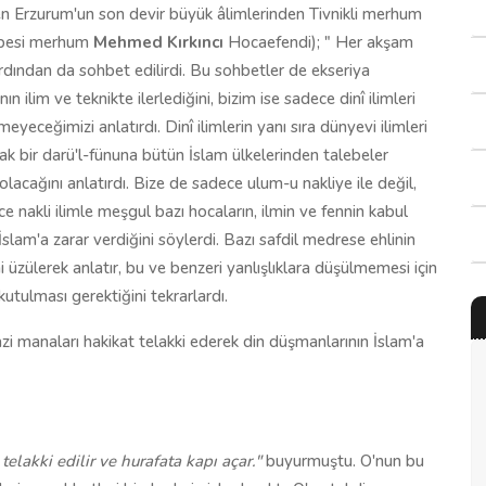
en Erzurum'un son devir büyük âlimlerinden Tivnikli merhum
lebesi merhum
Mehmed Kırkıncı
Hocaefendi); " Her akşam
e ardından da sohbet edilirdi. Bu sohbetler de ekseriya
lim ve teknikte ilerlediğini, bizim ise sadece dinî ilimleri
eceğimizi anlatırdı. Dinî ilimlerin yanı sıra dünyevi ilimleri
ak bir darü'l-fünuna bütün İslam ülkelerinden talebeler
 olacağını anlatırdı. Bize de sadece ulum-u nakliye ile değil,
 nakli ilimle meşgul bazı hocaların, ilmin ve fennin kabul
 İslam'a zarar verdiğini söylerdi. Bazı safdil medrese ehlinin
üzülerek anlatır, bu ve benzeri yanlışlıklara düşülmemesi için
kutulması gerektiğini tekrarlardı.
i manaları hakikat telakki ederek din düşmanlarının İslam'a
elakki edilir ve hurafata kapı açar."
buyurmuştu. O'nun bu