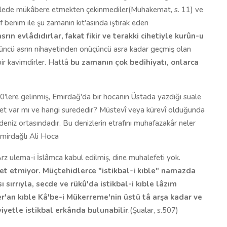
'elede mükâbere etmekten çekinmediler(Muhakemat, s. 11) ve
üf benim ile şu zamanın kıt'asında iştirak eden
rın evlâdıdırlar, fakat fikir ve terakki cihetiyle kurûn-u
çüncü asrın nihayetinden onüçüncü asra kadar geçmiş olan
bir kavimdirler. Hattâ
bu zamanın çok bedihiyatı, onlarca
0'lere gelinmiş, Emirdağ'da bir hocanın Üstada yazdığı suale
 âyet var mı ve hangi surededir? Müstevî veya kürevî olduğunda
niz ortasındadır. Bu denizlerin etrafını muhafazakâr neler
Emirdağlı Ali Hoca
 Arz ulema-i İslâmca kabul edilmiş, dine muhalefeti yok.
et etmiyor. Müçtehidlerce "istikbal-i kıble" namazda
sırrıyla, secde ve rükû'da istikbal-i kıble lâzım
 şer'an kıble Kâ'be-i Mükerreme'nin üstü tâ arşa kadar ve
viyetle istikbal erkânda bulunabilir
.(Şualar, s.507)