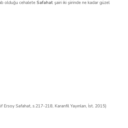
'ab olduğu cehalete
Safahat
şairi iki şiirinde ne kadar güzel
f Ersoy Safahat, s.217-218, Karanfil Yayınları, İst. 2015)