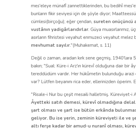
mes'eleye münafî zannettiklerinden, bu bedihî mes
bunların fikir seviyesi için de şöyle diyor; Maatteess
cümlesi(birçoğu); eğer çendan,
sureten onüçüncü as
vustânın yadigârlarıdırlar
. Güya muasırlarımız, ü
asırların fihristesi veyahut enmuzeci veyahut melez 
mevhumat sayılır
."(Muhakemat, s. 11)
Değil o zaman, aradan kırk sene geçmiş, 1940'lara 5
bakın; "Sual: Küre-i Arz'ın kürevî olduğuna dair bir
tereddüdüm vardır. Her hükûmetin bulunduğu arazi de
var? Lütfen beyanını rica eder, ellerinizden öperim. 
"Risale-i Nur bu çeşit mesaili halletmiş. Küreviyet-i
Âyetteki satıh demesi, kürevî olmadığına delal
şart olması ve şart ise bütün erkânda bulunması 
geliyor. Bu ise yerin, zeminin küreviyeti ile ve
altı ferşe kadar bir amud-u nuranî olması, küre