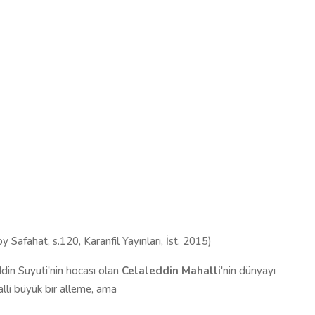
oy Safahat, s.120, Karanfil Yayınları, İst. 2015)
din Suyuti'nin hocası olan
Celaleddin Mahalli
'nin dünyayı
lli büyük bir alleme, ama