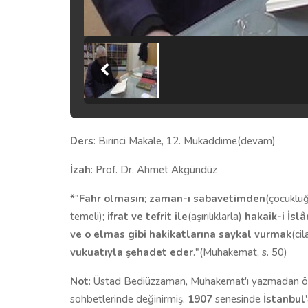
Ders
: Birinci Makale, 12. Mukaddime(devam)
İzah
: Prof. Dr. Ahmet Akgündüz
*"
Fahr
olmasın
;
zaman-ı sabavetimden
(çocuklu
temeli);
ifrat ve tefrit ile
(aşırılıklarla)
hakaik-i İsl
ve o elmas gibi hakikatlarına saykal vurmak
(ci
vukuatıyla şehadet eder
."(Muhakemat, s. 50)
Not
: Üstad Bediüzzaman, Muhakemat'ı yazmadan ön
sohbetlerinde değinirmiş.
1907
senesinde
İstanbul