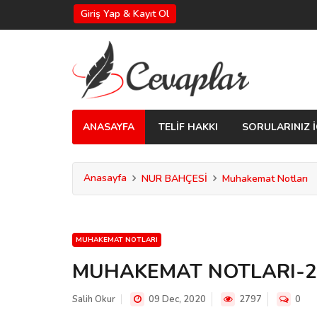
Giriş Yap & Kayıt Ol
ANASAYFA
TELİF HAKKI
SORULARINIZ İ
Anasayfa
NUR BAHÇESİ
Muhakemat Notları
MUHAKEMAT NOTLARI
MUHAKEMAT NOTLARI-2
Salih Okur
09 Dec, 2020
2797
0