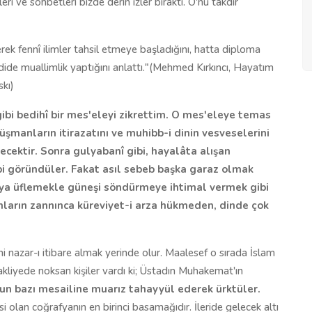
ri ve sohbetleri bizde derin izler bıraktı. O'nu takdir
rek fennî ilimler tahsil etmeye başladığını, hatta diploma
dadide muallimlik yaptığını anlattı."(Mehmed Kırkıncı, Hayatım
skı)
ibi bedihî bir mes'eleyi zikrettim. O mes'eleye temas
üşmanların itirazatını ve muhibb-i dinin vesveselerini
cektir. Sonra gulyabanî gibi, hayalâta alışan
bi göründüler. Fakat asıl sebeb başka garaz olmak
ya üflemekle güneşi söndürmeye ihtimal vermek gibi
ların zannınca küreviyet-i arza hükmeden, dinde çok
 nazar-ı itibare almak yerinde olur. Maalesef o sırada İslam
liyede noksan kişiler vardı ki; Üstadın Muhakemat'ın
unun bazı mesailine muarız tahayyül ederek ürktüler.
si olan coğrafyanın en birinci basamağıdır. İleride gelecek altı