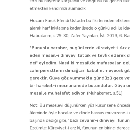
sözünü hayretle karşıladık ve doğrusu bu gencin fikirle
etmekten kendimizi alamadık.
Hocam Faruk Efendi Üstadın bu fikirlerinden etkilene
alarak harf inkılabına kadar lisede o günkü adı ile i
Hatıralarım, s.29-30, Zafer Yayınları, İst. 2013, 6. Ba
*
Bununla beraber, bugünlerde küreviyet-i Arz g
eden mesail-i diniyeyi tatbik ve tevfik ederek d
def' eyledim. Nasıl ki mesailde mufassalan gele
zahirperestlerin dimağları kabul etmeyecek gi
gerektir. Güya göz yummakla gündüzü gece ve
bir hareket-i mecnunanede bulundular. Güya on
mesaile muhalefet ediyor
. (Muhakemat, s.51)
Not
: Bu meseleyi düşünürken yüz küsur sene öncesini
âleminde öyle hocalar ve dinde hassas muvazene-i ak
başında dediği gibi, "
bazı zevahir-i diniyeyi, fün
Ezcümle: Küreviyet-i arz ki, fünunun en birinci derece