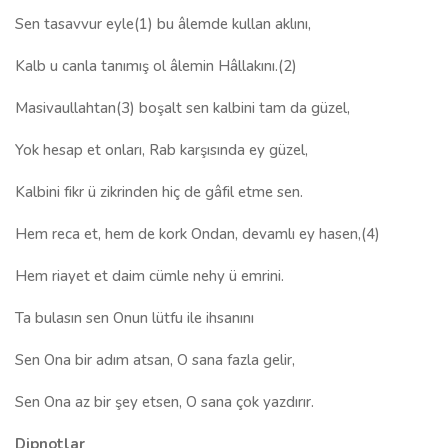
Sen tasavvur eyle(1) bu âlemde kullan aklını,
Kalb u canla tanımış ol âlemin Hâllakını.(2)
Masivaullahtan(3) boşalt sen kalbini tam da güzel,
Yok hesap et onları, Rab karşısında ey güzel,
Kalbini fikr ü zikrinden hiç de gâfil etme sen.
Hem reca et, hem de kork Ondan, devamlı ey hasen,(4)
Hem riayet et daim cümle nehy ü emrini.
Ta bulasın sen Onun lütfu ile ihsanını
Sen Ona bir adım atsan, O sana fazla gelir,
Sen Ona az bir şey etsen, O sana çok yazdırır.
Dipnotlar