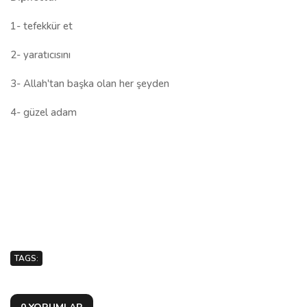
1- tefekkür et
2- yaratıcısını
3- Allah'tan başka olan her şeyden
4- güzel adam
TAGS: