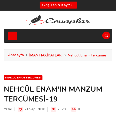
Giriş Yap & Kayıt Ol
Anasayfa
İMAN HAKİKATLARI
Nehcul Enam Tercumesi
NEHCUL ENAM TERCUMESI
NEHCÜL ENAM'IN MANZUM
TERCÜMESİ-19
Yazar
21 Sep, 2018
2628
0