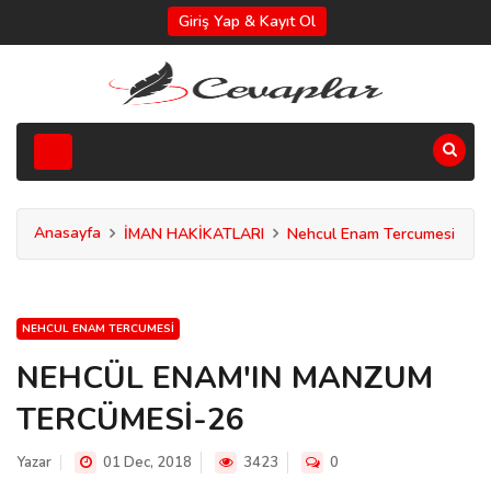
Giriş Yap & Kayıt Ol
Anasayfa
İMAN HAKİKATLARI
Nehcul Enam Tercumesi
NEHCUL ENAM TERCUMESI
NEHCÜL ENAM'IN MANZUM
TERCÜMESİ-26
Yazar
01 Dec, 2018
3423
0