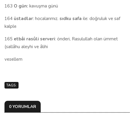
163
O gün:
kavuşma günü
164
üstadlar
: hocalarımız.
sıdku safa
ile: doğruluk ve saf
kalple
165
etbâi rasûli serveri
: önderi, Rasulullah olan ümmet
(sallâhu aleyhi ve âlihi
vesellem
TAGS:
0 YORUMLAR