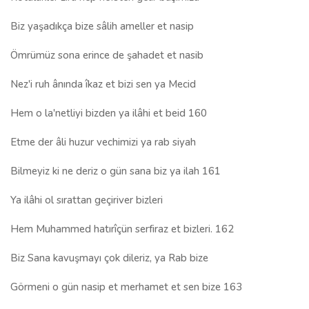
Biz yaşadıkça bize sâlih ameller et nasip
Ömrümüz sona erince de şahadet et nasib
Nez'i ruh ânında îkaz et bizi sen ya Mecid
Hem o la'netliyi bizden ya ilâhi et beid 160
Etme der âli huzur vechimizi ya rab siyah
Bilmeyiz ki ne deriz o gün sana biz ya ilah 161
Ya ilâhi ol sırattan geçiriver bizleri
Hem Muhammed hatırîçün serfiraz et bizleri. 162
Biz Sana kavuşmayı çok dileriz, ya Rab bize
Görmeni o gün nasip et merhamet et sen bize 163