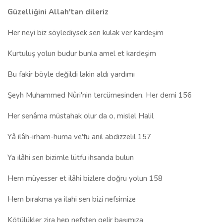
Güzelliğini Allah'tan dileriz
Her neyi biz söylediysek sen kulak ver kardeşim
Kurtuluş yolun budur bunla amel et kardeşim
Bu fakir böyle değildi lakin aldı yardımı
Şeyh Muhammed Nûri'nin tercümesinden. Her demi 156
Her senâma müstahak olur da o, mislel Halil
Yâ ilâh-irham-huma ve'fu anil abdizzelil 157
Ya ilâhi sen bizimle lütfu ihsanda bulun
Hem müyesser et ilâhi bizlere doğru yolun 158
Hem bırakma ya ilahi sen bizi nefsimize
Kötülükler zira hep nefsten gelir başımıza