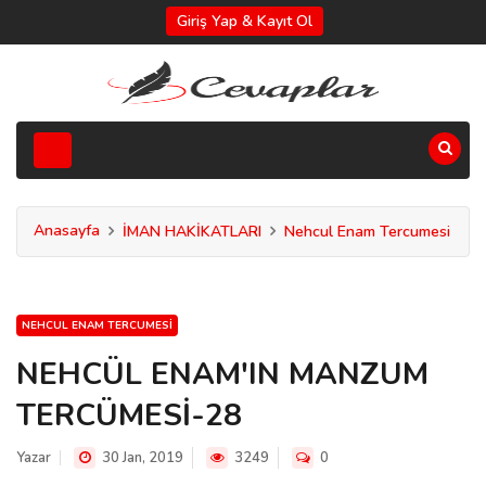
Giriş Yap & Kayıt Ol
Anasayfa
İMAN HAKİKATLARI
Nehcul Enam Tercumesi
NEHCUL ENAM TERCUMESI
NEHCÜL ENAM'IN MANZUM
TERCÜMESİ-28
Yazar
30 Jan, 2019
3249
0