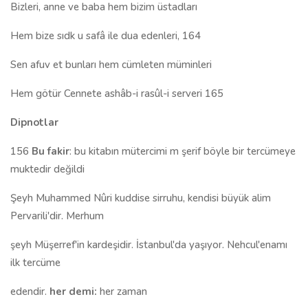
Bizleri, anne ve baba hem bizim üstadları
Hem bize sıdk u safâ ile dua edenleri, 164
Sen afuv et bunları hem cümleten müminleri
Hem götür Cennete ashâb-i rasûl-i serveri 165
Dipnotlar
156
Bu fakir
: bu kitabın mütercimi m şerif böyle bir tercümeye
muktedir değildi
Şeyh Muhammed Nûri kuddise sirruhu, kendisi büyük alim
Pervarili'dir. Merhum
şeyh Müşerref'in kardeşidir. İstanbul'da yaşıyor. Nehcul'enamı
ilk tercüme
edendir.
her demi:
her zaman