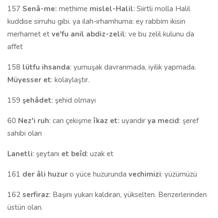
157
Senâ-me:
methime
mislel-Halil
: Siirtli molla Halil
kuddise sirruhu gibi. ya ilah-irhamhuma: ey rabbim ikisin
merhamet et
ve'fu anil abdiz-zelil
: ve bu zelil kulunu da
affet
158
lütfu ihsanda
: yumuşak davranmada, iyilik yapmada.
Müyesser et
: kolaylaştır.
159
şehâdet
: şehid olmayı
60
Nez'i ruh
: can çekişme
îkaz et:
uyandır
ya mecid
: şeref
sahibi olan
Lanetli
: şeytanı
et beîd
: uzak et
161
der âli huzur
o yüce huzurunda
vechimizi
: yüzümüzü
162
serfiraz
: Başını yukarı kaldıran, yükselten. Benzerlerinden
üstün olan.