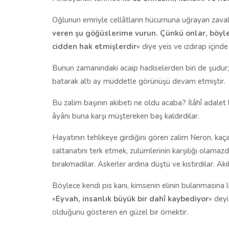
Oğlunun emriyle cellâtların hücumuna uğrayan zavall
veren şu göğüslerime vurun. Çünkü onlar, böyl
cidden hak etmişlerdir
» diye yeis ve ızdırap içinde 
Bunun zamanındaki acaip hadiselerden biri de şudur
batarak altı ay müddetle görünüşü devam etmiştir.
Bu zalim başının akibeti ne oldu acaba? İlâhî adale
âyânı buna karşı müştereken baş kaldırdılar.
Hayatının tehlikeye girdiğini gören zalim Neron, kaça
saltanatını terk etmek, zulümlerinin karşılığı olamazdı. 
bırakmadılar. Askerler ardına düştü ve kıstırdılar. Akı
Böylece kendi pis kanı, kimsenin elinin bulanmasına l
«
Eyvah, insanlık büyük bir dahî kaybediyor
» dey
olduğunu gösteren en güzel bir örnektir.