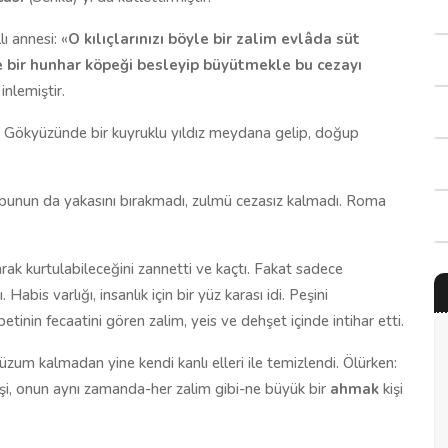
ı annesi: «
O kılıçlarınızı böyle bir zalim evlâda süt
e bir hunhar köpeği besleyip büyütmekle bu cezayı
inlemiştir.
; Gökyüzünde bir kuyruklu yıldız meydana gelip, doğup
t bunun da yakasını bırakmadı, zulmü cezasız kalmadı. Roma
rak kurtulabileceğini zannetti ve kaçtı. Fakat sadece
Habis varlığı, insanlık için bir yüz karası idi. Peşini
betinin fecaatini gören zalim, yeis ve dehşet içinde intihar etti.
üzum kalmadan yine kendi kanlı elleri ile temizlendi. Ölürken:
işi, onun aynı zamanda-her zalim gibi-ne büyük bir
ahmak
kişi