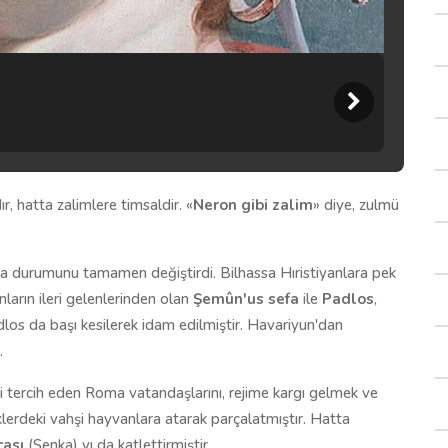
, hatta zalimlere timsaldir. «
Neron gibi zalim
» diye, zulmü
nra durumunu tamamen değiştirdi. Bilhassa Hıristiyanlara pek
nların ileri gelenlerinden olan
Şemûn'us sefa
ile
Padlos
,
los da başı kesilerek idam edilmiştir. Havariyun'dan
.
ni tercih eden Roma vatandaşlarını, rejime kargı gelmek ve
klerdeki vahşi hayvanlara atarak parçalatmıştır. Hatta
cası
(Senka) yı da katlettirmiştir.