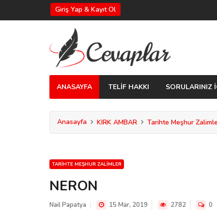
Giriş Yap & Kayıt Ol
ANASAYFA
TELİF HAKKI
SORULARINIZ İ
Anasayfa
KIRK AMBAR
Tarihte Meşhur Zaliml
TARIHTE MEŞHUR ZALIMLER
NERON
Nail Papatya
15 Mar, 2019
2782
0