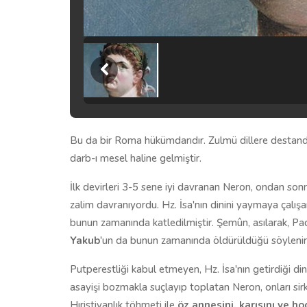
Bu da bir Roma hükümdarıdır. Zulmü dillere destandır
darb-ı mesel haline gelmiştir.
İlk devirleri 3-5 sene iyi davranan Neron, ondan so
zalim davranıyordu. Hz. İsa'nın dinini yaymaya çalışa
bunun zamanında katledilmiştir. Şemûn, asılarak, Pad
Yakub
'un da bunun zamanında öldürüldüğü söylenir
Putperestliği kabul etmeyen, Hz. İsa'nın getirdiği di
asayişi bozmakla suçlayıp toplatan Neron, onları sir
Hıristiyanlık töhmeti ile
öz annesini, karısını ve ho