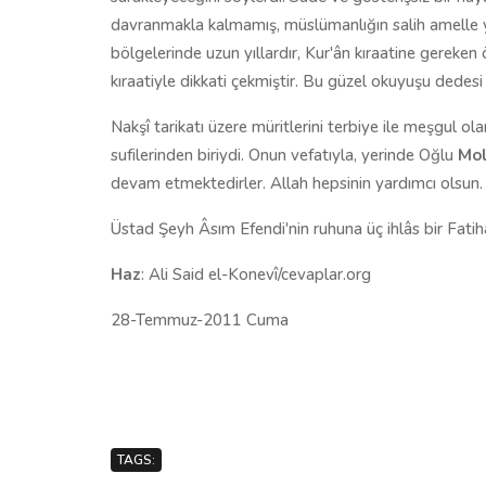
davranmakla kalmamış, müslümanlığın salih amelle y
bölgelerinde uzun yıllardır, Kur'ân kıraatine gereken
kıraatiyle dikkati çekmiştir. Bu güzel okuyuşu dedes
Nakşî tarikatı üzere müritlerini terbiye ile meşgul 
sufilerinden biriydi. Onun vefatıyla, yerinde Oğlu
Mol
devam etmektedirler. Allah hepsinin yardımcı olsun.
Üstad Şeyh Âsım Efendi'nin ruhuna üç ihlâs bir Fati
Haz
: Ali Said el-Konevî/cevaplar.org
28-Temmuz-2011 Cuma
TAGS: