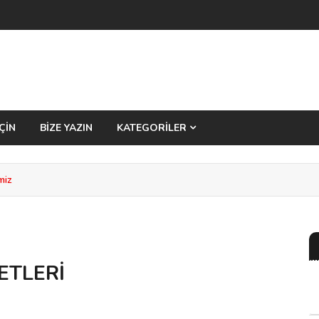
ÇİN
BİZE YAZIN
KATEGORİLER
miz
ETLERİ