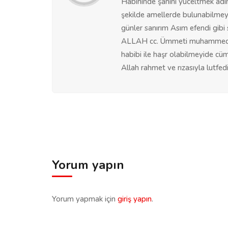
Habininde şanını yüceltmek adın
şekilde amellerde bulunabilme
günler sanırım Asım efendi gibi
ALLAH cc. Ümmeti muhammediyye
habibi ile haşr olabilmeyide c
Allah rahmet ve rızasıyla lutfed
Yorum yapın
Yorum yapmak için
giriş yapın
.