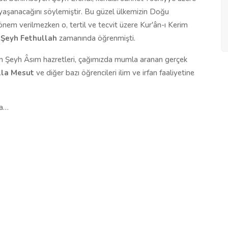
aşanacağını söylemiştir. Bu güzel ülkemizin Doğu
 önem verilmezken o, tertil ve tecvit üzere Kur'ân-ı Kerim
i
Şeyh Fethullah
zamanında öğrenmişti.
olan Şeyh Âsım hazretleri, çağımızda mumla aranan gerçek
la Mesut
ve diğer bazı öğrencileri ilim ve irfan faaliyetine
ha…