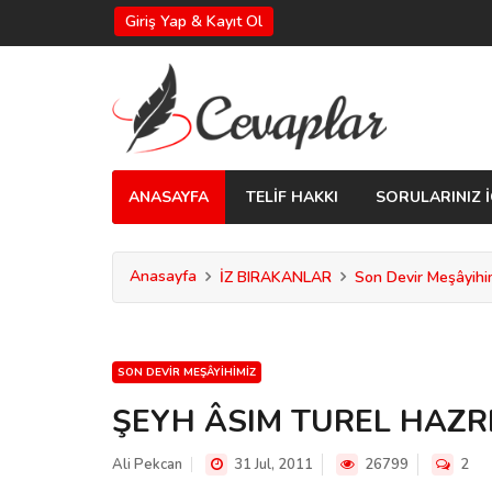
Giriş Yap & Kayıt Ol
ANASAYFA
TELİF HAKKI
SORULARINIZ İ
Anasayfa
İZ BIRAKANLAR
Son Devir Meşâyihi
SON DEVIR MEŞÂYIHIMIZ
ŞEYH ÂSIM TUREL HAZR
Ali Pekcan
31 Jul, 2011
26799
2