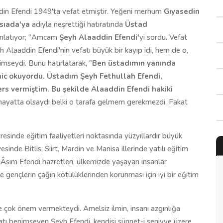
din Efendi 1949'ta vefat etmiştir. Yeğeni merhum
Gıyasedin
sıada'ya
adıyla neşrettiği hatıratında
Üstad
 anlatıyor; "Amcam
Şeyh Alaaddin Efendi'
yi sordu. Vefat
Alaaddin Efendi'nin vefatı büyük bir kayıp idi, hem de o,
imseydi. Bunu hatırlatarak, "
Ben üstadımın yanında
ic okuyordu. Üstadım Şeyh Fethullah Efendi,
ers vermiştim. Bu şekilde Alaaddin Efendi hakiki
O hayatta olsaydı belki o tarafa gelmem gerekmezdi. Fakat
evresinde eğitim faaliyetleri noktasında yüzyıllardır büyük
esinde Bitlis, Siirt, Mardin ve Manisa illerinde yatılı eğitim
 Âsım Efendi hazretleri, ülkemizde yaşayan insanlar
le gençlerin çağın kötülüklerinden korunması için iyi bir eğitim
de çok önem vermekteydi. Amelsiz ilmin, insanı azgınlığa
yatı benimseyen Şeyh Efendi, kendisi sünnet-i seniyye üzere