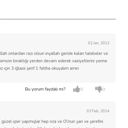
02 Jan, 2012
Allah onlardan razı olsun ınşallah geride kalan talebeler ve
ğiımızın bıraktığı yerden devam ederek vasiyetlerini yerine
z ıçin 3 iğlasıi şerif 1 fatiha okuyalım amın
Bu yorum faydalı mı?
0
0
03 Feb, 2014
güzel işler yapmışlar hep rıza ve O\'nun şan ve şerefini