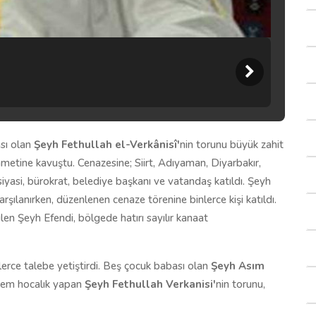
ası olan
Şeyh Fethullah el-Verkânisî'
nin torunu büyük zahit
metine kavuştu. Cenazesine; Siirt, Adıyaman, Diyarbakır,
yasi, bürokrat, belediye başkanı ve vatandaş katıldı. Şeyh
şılanırken, düzenlenen cenaze törenine binlerce kişi katıldı.
en Şeyh Efendi, bölgede hatırı sayılır kanaat
rce talebe yetiştirdi. Beş çocuk babası olan
Şeyh Asım
önem hocalık yapan
Şeyh Fethullah Verkanisi'
nin torunu,