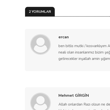
2 YORUMLAR
ercan
ben bitlis mutki / kosvarklıyım 
neali olan insanlarımız bizim şe
getirecekler inşallah amin şığiımı
Mehmet GİRGİN
Allah onlardan Razı olsun ne de 