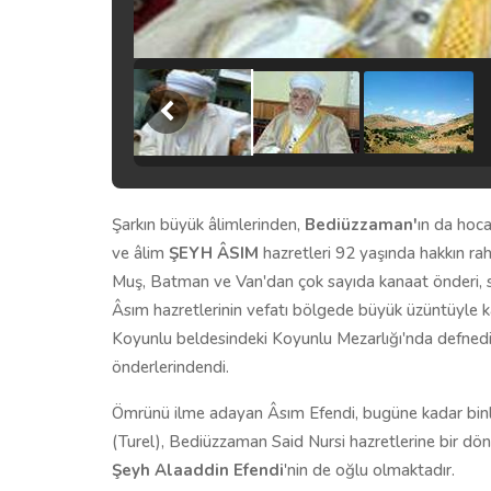
Şarkın büyük âlimlerinden,
Bediüzzaman'
ın da hoc
ve âlim
ŞEYH ÂSIM
hazretleri 92 yaşında hakkın rah
Muş, Batman ve Van'dan çok sayıda kanaat önderi, si
Âsım hazretlerinin vefatı bölgede büyük üzüntüyle kar
Koyunlu beldesindeki Koyunlu Mezarlığı'nda defnedil
önderlerindendi.
Ömrünü ilme adayan Âsım Efendi, bugüne kadar binle
(Turel), Bediüzzaman Said Nursi hazretlerine bir d
Şeyh Alaaddin Efendi
'nin de oğlu olmaktadır.