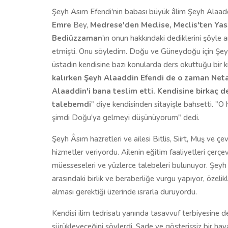
Şeyh Asım Efendi'nin babası büyük âlim Şeyh Alaad
Emre
Bey,
Medrese'den Meclise, Meclis'ten Yas
Bediüzzaman
'ın onun hakkındaki dediklerini şöyle
etmişti. Onu söyledim. Doğu ve Güneydoğu için Şeyh 
üstadın kendisine bazı konularda ders okuttuğu bir k
kalırken Şeyh Alaaddin Efendi de o zaman Neta
Alaaddin'i bana teslim etti. Kendisine birkaç d
talebemdi
" diye kendisinden sitayişle bahsetti. "
şimdi Doğu'ya gelmeyi düşünüyorum" dedi.
Şeyh Âsım hazretleri ve ailesi Bitlis, Siirt, Muş ve ç
hizmetler veriyordu. Ailenin eğitim faaliyetleri çerçev
müesseseleri ve yüzlerce talebeleri bulunuyor. Şeyh
arasındaki birlik ve beraberliğe vurgu yapıyor, özelik
alması gerektiği üzerinde ısrarla duruyordu.
Kendisi ilim tedrisatı yanında tasavvuf terbiyesine 
sürükleyeceğini söylerdi. Sade ve gösterişsiz bir ha