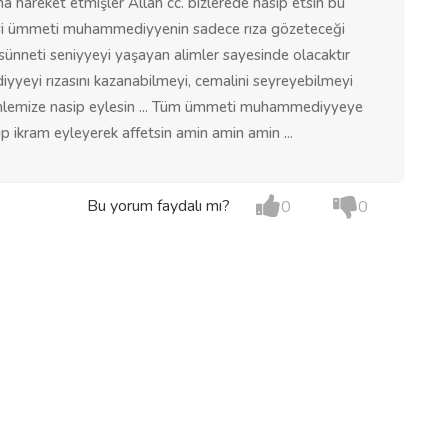
a hareket etmişler Allah cc. bizlerede nasip etsin bu
yi ümmeti muhammediyyenin sadece rıza gözeteceği
 sünneti seniyyeyi yaşayan alimler sayesinde olacaktır
yi rızasını kazanabilmeyi, cemalini seyreyebilmeyi
ümlemize nasip eylesin ... Tüm ümmeti muhammediyyeye
ip ikram eyleyerek affetsin amin amin amin ...
Bu yorum faydalı mı?
0
0