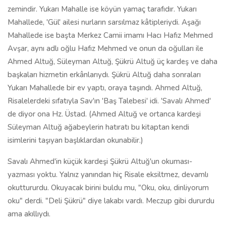
zemindir. Yukarı Mahalle ise köyün yamaç tarafıdır. Yukarı
Mahallede, 'Gül' ailesi nurların sarsılmaz kâtipleriydi. Aşağı
Mahallede ise başta Merkez Camii imamı Hacı Hafız Mehmed
Avşar, aynı adlı oğlu Hafız Mehmed ve onun da oğulları ile
Ahmed Altuğ, Süleyman Altuğ, Şükrü Altuğ üç kardeş ve daha
başkaları hizmetin erkânlarıydı. Şükrü Altuğ daha sonraları
Yukarı Mahallede bir ev yaptı, oraya taşındı. Ahmed Altuğ,
Risalelerdeki sıfatıyla Sav'ın 'Baş Talebesi' idi. 'Savalı Ahmed'
de diyor ona Hz. Üstad. (Ahmed Altuğ ve ortanca kardeşi
Süleyman Altuğ ağabeylerin hatıratı bu kitaptan kendi
isimlerini taşıyan başlıklardan okunabilir.)
Savalı Ahmed'in küçük kardeşi Şükrü Altuğ'un okuması-
yazması yoktu. Yalnız yanından hiç Risale eksiltmez, devamlı
okuttururdu. Okuyacak birini buldu mu, "Oku, oku, dinliyorum
oku" derdi. "Deli Şükrü" diye lakabı vardı. Meczup gibi dururdu
ama akıllıydı.