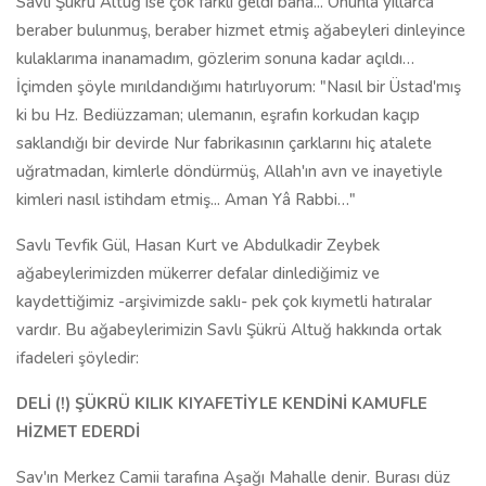
Savlı Şükrü Altuğ ise çok farklı geldi bana... Onunla yıllarca
beraber bulunmuş, beraber hizmet etmiş ağabeyleri dinleyince
kulaklarıma inanamadım, gözlerim sonuna kadar açıldı…
İçimden şöyle mırıldandığımı hatırlıyorum: "Nasıl bir Üstad'mış
ki bu Hz. Bediüzzaman; ulemanın, eşrafın korkudan kaçıp
saklandığı bir devirde Nur fabrikasının çarklarını hiç atalete
uğratmadan, kimlerle döndürmüş, Allah'ın avn ve inayetiyle
kimleri nasıl istihdam etmiş... Aman Yâ Rabbi…"
Savlı Tevfik Gül, Hasan Kurt ve Abdulkadir Zeybek
ağabeylerimizden mükerrer defalar dinlediğimiz ve
kaydettiğimiz -arşivimizde saklı- pek çok kıymetli hatıralar
vardır. Bu ağabeylerimizin Savlı Şükrü Altuğ hakkında ortak
ifadeleri şöyledir:
DELİ (!) ŞÜKRÜ KILIK KIYAFETİYLE KENDİNİ KAMUFLE
HİZMET EDERDİ
Sav'ın Merkez Camii tarafına Aşağı Mahalle denir. Burası düz