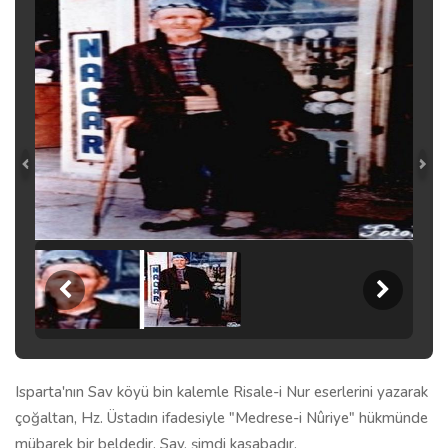
Isparta'nın Sav köyü bin kalemle Risale-i Nur eserlerini yazarak
çoğaltan, Hz. Üstadın ifadesiyle "Medrese-i Nûriye" hükmünde
mübarek bir beldedir. Sav, şimdi kasabadır.