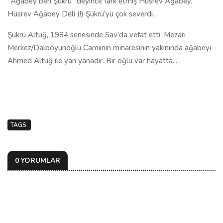
"Ağabey ben Şükrü" deyince fark etmiş Hüsrev Ağabey.
Hüsrev Ağabey Deli (!) Şükrü'yü çok severdi.
Şükrü Altuğ, 1984 senesinde Sav'da vefat etti. Mezarı
Merkez/Dalboyunoğlu Camiinin minaresinin yakınında ağabeyi
Ahmed Altuğ ile yan yanadır. Bir oğlu var hayatta...
TAGS:
0 YORUMLAR