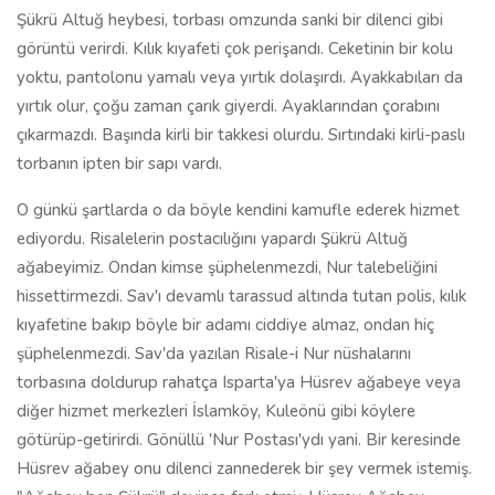
Şükrü Altuğ heybesi, torbası omzunda sanki bir dilenci gibi
görüntü verirdi. Kılık kıyafeti çok perişandı. Ceketinin bir kolu
yoktu, pantolonu yamalı veya yırtık dolaşırdı. Ayakkabıları da
yırtık olur, çoğu zaman çarık giyerdi. Ayaklarından çorabını
çıkarmazdı. Başında kirli bir takkesi olurdu. Sırtındaki kirli-paslı
torbanın ipten bir sapı vardı.
O günkü şartlarda o da böyle kendini kamufle ederek hizmet
ediyordu. Risalelerin postacılığını yapardı Şükrü Altuğ
ağabeyimiz. Ondan kimse şüphelenmezdi, Nur talebeliğini
hissettirmezdi. Sav'ı devamlı tarassud altında tutan polis, kılık
kıyafetine bakıp böyle bir adamı ciddiye almaz, ondan hiç
şüphelenmezdi. Sav'da yazılan Risale-i Nur nüshalarını
torbasına doldurup rahatça Isparta'ya Hüsrev ağabeye veya
diğer hizmet merkezleri İslamköy, Kuleönü gibi köylere
götürüp-getirirdi. Gönüllü 'Nur Postası'ydı yani. Bir keresinde
Hüsrev ağabey onu dilenci zannederek bir şey vermek istemiş.