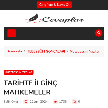
Giriş Yap & Kayıt Ol
Anasayfa
TEBESSÜM GONCALARI
Mütebessim Yazılar
MÜTEBESSIM YAZILAR
TARİHTE İLGİNÇ
MAHKEMELER
Salih Okur
22 Jun, 2024
1735
0