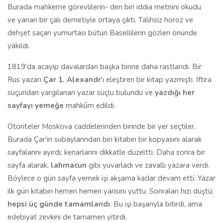
Burada mahkeme görevlilerin- den biri iddia metnini okudu
ve yanan bir çalı demetiyle ortaya çıktı. Talihsiz horoz ve
dehşet saçan yumurtası bütün Basellilerin gözleri önünde
yakıldı.
1819'da acayip davalardan başka birine daha rastlandı. Bir
Rus yazarı
Çar 1. Alexandr
'ı eleştiren bir kitap yazmıştı. İftira
suçundan yargılanan yazar suçlu bulundu ve
yazdığı her
sayfayı yemeğe
mahkûm edildi.
Otoriteler Moskova caddelerinden birinde bir yer seçtiler.
Burada Çar'ın subaylarından biri kitabın bir kopyasını alarak
sayfalarını ayırdı; kenarlarını dikkatle düzeltti. Daha sonra bir
sayfa alarak,
lahmacun
gibi yuvarladı ve zavallı yazara verdi.
Böylece o gün sayfa yemek işi akşama kadar devam etti. Yazar
ilk gün kitabın hemen hemen yarısını yuttu. Sonraları hızı düştü;
hepsi üç günde tamamlandı
. Bu işi başarıyla bitirdi, ama
edebiyat zevkini de tamamen yitirdi.