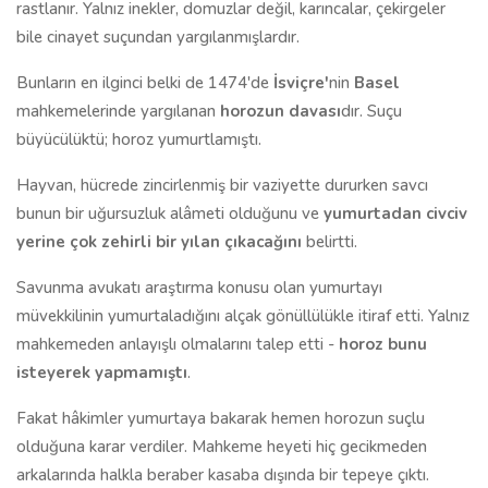
rastlanır. Yalnız inekler, domuzlar değil, karıncalar, çekirgeler
bile cinayet suçundan yargılanmışlardır.
Bunların en ilginci belki de 1474'de
İsviçre'
nin
Basel
mahkemelerinde yargılanan
horozun davası
dır. Suçu
büyücülüktü; horoz yumurtlamıştı.
Hayvan, hücrede zincirlenmiş bir vaziyette dururken savcı
bunun bir uğursuzluk alâmeti olduğunu ve
yumurtadan civciv
yerine çok zehirli bir yılan çıkacağını
belirtti.
Savunma avukatı araştırma konusu olan yumurtayı
müvekkilinin yumurtaladığını alçak gönüllülükle itiraf etti. Yalnız
mahkemeden anlayışlı olmalarını talep etti -
horoz bunu
isteyerek yapmamıştı
.
Fakat hâkimler yumurtaya bakarak hemen horozun suçlu
olduğuna karar verdiler. Mahkeme heyeti hiç gecikmeden
arkalarında halkla beraber kasaba dışında bir tepeye çıktı.