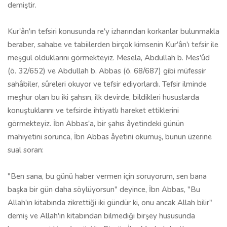
demiştir.
Kur'ân'ın tefsiri konusunda re'y izharından korkanlar bulunmakla
beraber, sahabe ve tabiilerden birçok kimsenin Kur'ân'ı tefsir ile
meşgul olduklarını gör­mekteyiz. Mesela, Abdullah b. Mes'ûd
(ö. 32/652) ve Abdullah b. Abbas (ö. 68/687) gibi müfessir
sahâbiler, sûreleri okuyor ve tefsir ediyorlardı. Tefsir ilminde
meşhur olan bu iki şahsın, ilk devirde, bildikleri hususlarda
konuştukla­rını ve tefsirde ihtiyatlı hareket ettiklerini
görmekteyiz. İbn Abbas'a, bir şahıs âyetindeki günün
mahiyetini sorunca, İbn Abbas âyetini okumuş, bunun üzerine
sual so­ran:
"Ben sana, bu günü haber vermen için soruyorum, sen bana
başka bir gün daha söylüyorsun" deyince, İbn Abbas, "Bu
Allah'ın kitabında zikrettiği iki gün­dür ki, onu ancak Allah bilir"
demiş ve Allah'ın kitabından bilmediği birşey husu­sunda