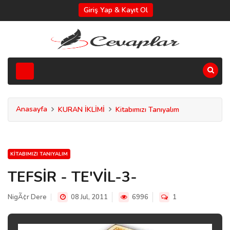
Giriş Yap & Kayıt Ol
Anasayfa
KURAN İKLİMİ
Kitabımızı Tanıyalım
KITABIMIZI TANIYALIM
TEFSİR - TE'VİL-3-
NigÃ¢r Dere
08 Jul, 2011
6996
1