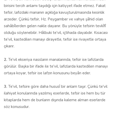
birisini tercih anlamı taşıdığı için katiyyet ifade etmez. Fakat
tefsir, lafızdaki mananın açıklığa kavuşturulmasında kesinlik
arzeder. Çünkü tefsir, Hz. Peygamber ve vahye şâhid olan
sahâbîlerden gelen nakle dayanır. Bu yönüyle tefsirin tevkîfî
olduğu söylenebilir. Hâlbuki te'vil, içtihada dayalıdır. Kısacası
te'vil, kastedilen manayı dirayetle, tefsir ise rivayetle ortaya
çıkarır.
2.
Te'vil ekseriya nassların manalarında, tefsir ise lafızlarda
görülür. Başka bir ifade ile te'vil, lafızlarda kastedilen manayı
ortaya koyar, tefsir ise lafzın konusunu beyân eder.
3.
Te'vil, tefsire göre daha hususî bir anlam taşır. Çünkü te'vil
ilahiyat konularında yazılmış eserlerde, tefsir ise hem bu tür
kitaplarda hem de bunların dışında kaleme alman eserlerde
söz konusudur.