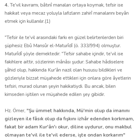
4.
Te'vil kavramı, bâtınî manaları ortaya koymak, tefsir ise
hakikat veya mecaz yoluyla lafızların zahirî manalarını beyân
etmek için kullanılır.(1)
"Tefsir ile te'vil arasındaki farkı en güzel belirtenlerden biri
şüphesiz Ebû Mansûr el-Maturîdî (ö. 333/994) olmuştur.
Maturîdî şöyle demektedir: "Tefsir sahabe içindir, te'vil ise
fakihlere aittir, sözlerinin mânâsı şudur: Sahabe hâdise­lere
şâhid olup, hakkında Kur'ân nazil olan hususu bildikleri ve
gözleriyle bizzat müşahede ettikleri için onlara göre âyetlerin
tefsiri, murad olunan şeyin hakika­tiydi. Bu ancak, bilen
kimseden işitilen ve müşahede edilen şey gibidir.
Hz. Ömer,
"Şu ümmet hakkında, Mü'min olup da imanını
gizleyen ile fâsık olup da fışkını izhâr edenden korkmam,
fakat bir adam Kur'ân'ı okur, diline uydurur, onu makbul
olmayan te'vil ile te'vil ederse, işte ondan korkarım"