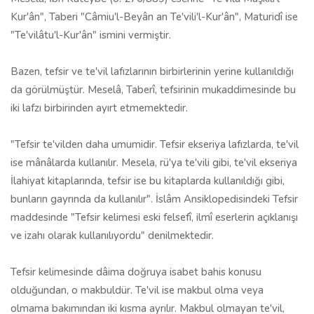
Kur'ân", Taberi "Câmiu'l-Beyân an Te'vili'l-Kur'ân", Maturidî ise
"Te'vilâtu'l-Kur'ân" ismini vermiştir.
Bazen, tefsir ve te'vil lafızlarının birbirlerinin yerine kullanıldığı
da gö­rülmüştür. Meselâ, Taberî, tefsirinin mukaddimesinde bu
iki lafzı birbirinden ayırt etmemektedir.
"Tefsir te'vilden daha umumidir. Tefsir ekseriya lafızlarda, te'vil
ise mânâlarda kullanılır. Mesela, rü'ya te'vili gibi, te'vil ekseriya
İlahiyat kitaplarında, tefsir ise bu ki­taplarda kullanıldığı gibi,
bunların gayrında da kullanılır". İslâm Ansiklopedisindeki Tefsir
maddesinde "Tefsir kelimesi eski felsefî, ilmî eserlerin açıklanışı
ve izahı olarak kullanılıyordu" denilmektedir.
Tefsir kelimesinde dâima doğruya isabet bahis konusu
olduğundan, o mak­buldür. Te'vil ise makbul olma veya
olmama bakımından iki kısma ayrılır. Makbul olmayan te'vil,