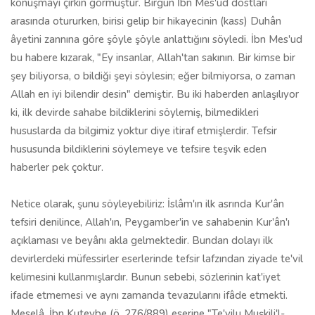
konuşmayı çirkin görmüştür. Birgün İbn Mes'ud dostları
arasında otu­rurken, birisi gelip bir hikayecinin (kass) Duhân
âyetini zannına göre şöyle şöyle anlattığını söyledi. İbn Mes'ud
bu habere kızarak, "Ey insanlar, Allah'tan sakının. Bir kimse bir
şey biliyorsa, o bildiği şeyi söylesin; eğer bilmiyorsa, o zaman
Allah en iyi bilendir desin" demiştir. Bu iki haberden anlaşılıyor
ki, ilk devirde sahabe bildiklerini söylemiş, bilmedikleri
hususlarda da bilgimiz yoktur diye itiraf etmişlerdir. Tefsir
hususunda bildiklerini söylemeye ve tefsire teşvik eden
haberler pek çoktur.
Netice olarak, şunu söyleyebiliriz: İslâm'ın ilk asrında Kur'ân
tefsiri denilince, Allah'ın, Peygamber'in ve sahabenin Kur'ân'ı
açıklaması ve beyânı akla ge­lmektedir. Bundan dolayı ilk
devirlerdeki müfessirler eserlerinde tefsir lafzından ziyade te'vil
kelimesini kullanmışlardır. Bunun sebebi, sözlerinin kat'iyet
ifade etmemesi ve aynı zamanda tevazularını ifâde etmekti.
Meselâ, İbn Kuteybe (ö. 276/889) eserine "Te'vilu Muşkili'l-