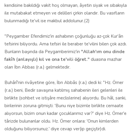
kendisine bakıldığı vakit hoş olmayan, âyetin siyak ve sıbakıyla
ile mutabakat etmeyen ve delilleri çirkin olandır. Bu vasıfların
bulun­madığı te'vil ise makbul addolunur.(2)
"Peygamber Efendimiz'in ashabının çoğunluğu az-çok Kur'ân
tefsirini biliyordu. Ama tefsiri ile beraber te'vilini bilen çok azdı.
Bunların başında da Peygamberimiz'in
"Allah'ım onu dinde
fakîh (anlayışlı) kıl ve ona te'vili öğret."
duasına mazhar
olan İbn Abbas (r.a.) gelmektedir.
Buhârî'nin rivâyetine göre, İbn Abbâs (r.a.) dedi ki: "Hz. Ömer
(r.a.) beni, Bedir savaşına katılmış sahabenin ileri gelenleri ile
birlikte (sohbet ve istişâre meclislerine) alıyordu. Bu hâl, sanki,
birilerinin zoruna gitmişti: 'Bunu niye bizimle birlikte cemaate
alıyorsun, bizim onun kadar çocuklarımız var?' diye Hz. Ömer'e
târizde bulunanlar oldu. Hz. Ömer onlara: 'Onun kimlerden
olduğunu biliyorsunuz.' diye cevap ver(ip geçiştir)di.