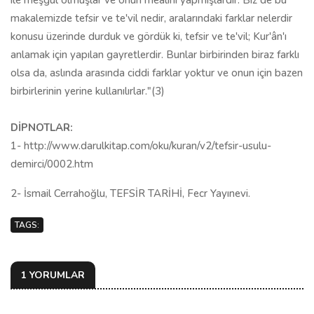
ile meşgul olmuşlar ve onun mealini yapmışlardır. Biz de bu
makalemizde tefsir ve te'vil nedir, aralarındaki farklar nelerdir
konusu üzerinde durduk ve gördük ki, tefsir ve te'vil; Kur'ân'ı
anlamak için yapılan gayretlerdir. Bunlar birbirinden biraz farklı
olsa da, aslında arasında ciddi farklar yoktur ve onun için bazen
birbirlerinin yerine kullanılırlar."(3)
DİPNOTLAR:
1- http://www.darulkitap.com/oku/kuran/v2/tefsir-usulu-
demirci/0002.htm
2- İsmail Cerrahoğlu, TEFSİR TARİHİ, Fecr Yayınevi.
TAGS:
1 YORUMLAR