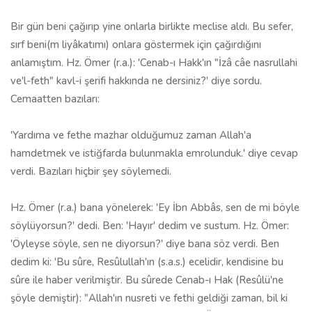
Bir gün beni çağırıp yine onlarla birlikte meclise aldı. Bu sefer,
sırf beni(m liyâkatımı) onlara göstermek için çağırdığını
anlamıştım. Hz. Ömer (r.a.): 'Cenab-ı Hakk'ın "İzâ câe nasrullahi
ve'l-feth" kavl-i şerifi hakkında ne dersiniz?' diye sordu.
Cemaatten bazıları:
'Yardıma ve fethe mazhar olduğumuz zaman Allah'a
hamdetmek ve istiğfarda bulunmakla emrolunduk.' diye cevap
verdi. Bazıları hiçbir şey söylemedi.
Hz. Ömer (r.a.) bana yönelerek: 'Ey İbn Abbâs, sen de mi böyle
söylüyorsun?' dedi. Ben: 'Hayır' dedim ve sustum. Hz. Ömer:
'Öyleyse söyle, sen ne diyorsun?' diye bana söz verdi. Ben
dedim ki: 'Bu sûre, Resûlullah'ın (s.a.s.) ecelidir, kendisine bu
sûre ile haber verilmiştir. Bu sûrede Cenab-ı Hak (Resûlü'ne
şöyle demiştir): "Allah'ın nusreti ve fethi geldiği zaman, bil ki