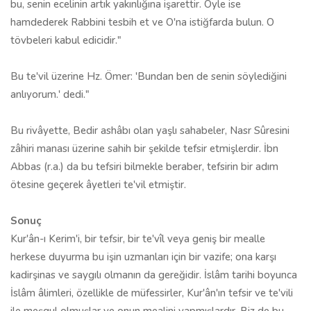
bu, senin ecelinin artık yakınlığına işarettir. Öyle ise
hamdederek Rabbini tesbih et ve O'na istiğfarda bulun. O
tövbeleri kabul edicidir."
Bu te'vil üzerine Hz. Ömer: 'Bundan ben de senin söylediğini
anlıyorum.' dedi."
Bu rivâyette, Bedir ashâbı olan yaşlı sahabeler, Nasr Sûresini
zâhiri manası üzerine sahih bir şekilde tefsir etmişlerdir. İbn
Abbas (r.a.) da bu tefsiri bilmekle beraber, tefsirin bir adım
ötesine geçerek âyetleri te'vil etmiştir.
Sonuç
Kur'ân-ı Kerim'i, bir tefsir, bir te'vîl veya geniş bir mealle
herkese duyurma bu işin uzmanları için bir vazife; ona karşı
kadirşinas ve saygılı olmanın da gereğidir. İslâm tarihi boyunca
İslâm âlimleri, özellikle de müfessirler, Kur'ân'ın tefsir ve te'vili