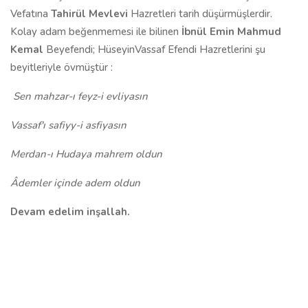
Vefatına
Tahirül Mevlevi
Hazretleri tarih düşürmüşlerdir.
Kolay adam beğenmemesi ile bilinen
İbnül Emin Mahmud
Kemal
Beyefendi; HüseyinVassaf Efendi Hazretlerini şu
beyitleriyle övmüştür :
Sen mahzar-ı feyz-i evliyasın
Vassaf'ı safiyy-i asfiyasın
Merdan-ı Hudaya mahrem oldun
Âdemler içinde adem oldun
Devam edelim inşallah.