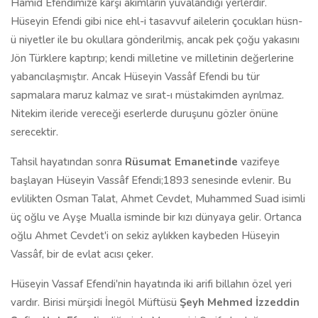
Hamid Efendimize karşı akımların yuvalandığı yerlerdir.
Hüseyin Efendi gibi nice ehl-i tasavvuf ailelerin çocukları hüsn-
ü niyetler ile bu okullara gönderilmiş, ancak pek çoğu yakasını
Jön Türklere kaptırıp; kendi milletine ve milletinin değerlerine
yabancılaşmıştır. Ancak Hüseyin Vassâf Efendi bu tür
sapmalara maruz kalmaz ve sırat-ı müstakimden ayrılmaz.
Nitekim ileride vereceği eserlerde duruşunu gözler önüne
serecektir.
Tahsil hayatından sonra
Rüsumat Emanetinde
vazifeye
başlayan Hüseyin Vassâf Efendi;1893 senesinde evlenir. Bu
evlilikten Osman Talat, Ahmet Cevdet, Muhammed Suad isimli
üç oğlu ve Ayşe Mualla isminde bir kızı dünyaya gelir. Ortanca
oğlu Ahmet Cevdet'i on sekiz aylıkken kaybeden Hüseyin
Vassâf, bir de evlat acısı çeker.
Hüseyin Vassaf Efendi'nin hayatında iki arifi billahın özel yeri
vardır. Birisi mürşidi İnegöl Müftüsü
Şeyh Mehmed İzzeddin