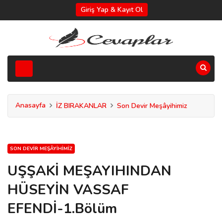
Giriş Yap & Kayıt Ol
Anasayfa
İZ BIRAKANLAR
Son Devir Meşâyihimiz
SON DEVIR MEŞÂYIHIMIZ
UŞŞAKİ MEŞAYIHINDAN
HÜSEYİN VASSAF
EFENDİ-1.Bölüm