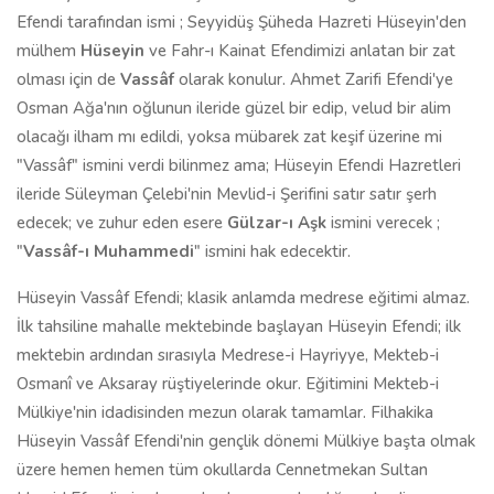
Efendi tarafından ismi ; Seyyidüş Şüheda Hazreti Hüseyin'den
mülhem
Hüseyin
ve Fahr-ı Kainat Efendimizi anlatan bir zat
olması için de
Vassâf
olarak konulur. Ahmet Zarifi Efendi'ye
Osman Ağa'nın oğlunun ileride güzel bir edip, velud bir alim
olacağı ilham mı edildi, yoksa mübarek zat keşif üzerine mi
"Vassâf" ismini verdi bilinmez ama; Hüseyin Efendi Hazretleri
ileride Süleyman Çelebi'nin Mevlid-i Şerifini satır satır şerh
edecek; ve zuhur eden esere
Gülzar-ı Aşk
ismini verecek ;
"
Vassâf-ı Muhammedi
" ismini hak edecektir.
Hüseyin Vassâf Efendi; klasik anlamda medrese eğitimi almaz.
İlk tahsiline mahalle mektebinde başlayan Hüseyin Efendi; ilk
mektebin ardından sırasıyla Medrese-i Hayriyye, Mekteb-i
Osmanî ve Aksaray rüştiyelerinde okur. Eğitimini Mekteb-i
Mülkiye'nin idadisinden mezun olarak tamamlar. Filhakika
Hüseyin Vassâf Efendi'nin gençlik dönemi Mülkiye başta olmak
üzere hemen hemen tüm okullarda Cennetmekan Sultan