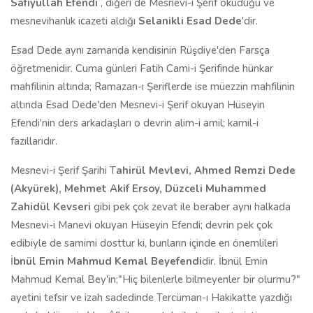
Safiyullah Efendi
, diğeri de Mesnevi-i Şerif okuduğu ve
mesnevihanlık icazeti aldığı
Selanikli Esad Dede
'dir.
Esad Dede aynı zamanda kendisinin Rüşdiye'den Farsça
öğretmenidir. Cuma günleri Fatih Cami-i Şerifinde hünkar
mahfilinin altında; Ramazan-ı Şeriflerde ise müezzin mahfilinin
altında Esad Dede'den Mesnevi-i Şerif okuyan Hüseyin
Efendi'nin ders arkadaşları o devrin alim-i amil; kamil-i
fazıllarıdır.
Mesnevi-i Şerif Şarihi T
ahirül Mevlevi, Ahmed Remzi Dede
(Akyürek), Mehmet Akif Ersoy, Düzceli Muhammed
Zahidül Kevseri
gibi pek çok zevat ile beraber aynı halkada
Mesnevi-i Manevi okuyan Hüseyin Efendi; devrin pek çok
edibiyle de samimi dosttur ki, bunların içinde en önemlileri
İ
bnül Emin Mahmud Kemal Beyefendi
dir. İbnül Emin
Mahmud Kemal Bey'in;"Hiç bilenlerle bilmeyenler bir olurmu?"
ayetini tefsir ve izah sadedinde Tercüman-ı Hakikatte yazdığı