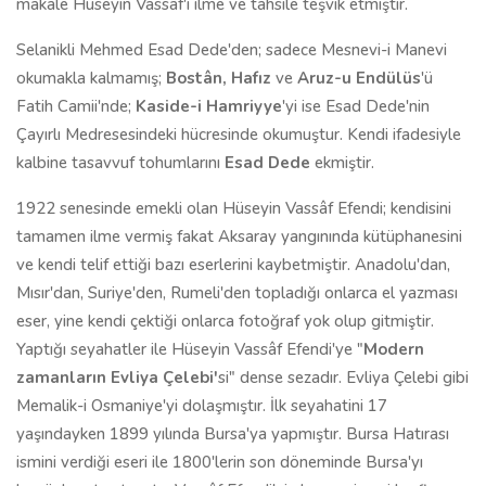
makale Hüseyin Vassâf'ı ilme ve tahsile teşvik etmiştir.
Selanikli Mehmed Esad Dede'den; sadece Mesnevi-i Manevi
okumakla kalmamış;
Bostân, Hafız
ve
Aruz-u Endülüs
'ü
Fatih Camii'nde;
Kaside-i Hamriyye
'yi ise Esad Dede'nin
Çayırlı Medresesindeki hücresinde okumuştur. Kendi ifadesiyle
kalbine tasavvuf tohumlarını
Esad Dede
ekmiştir.
1922 senesinde emekli olan Hüseyin Vassâf Efendi; kendisini
tamamen ilme vermiş fakat Aksaray yangınında kütüphanesini
ve kendi telif ettiği bazı eserlerini kaybetmiştir. Anadolu'dan,
Mısır'dan, Suriye'den, Rumeli'den topladığı onlarca el yazması
eser, yine kendi çektiği onlarca fotoğraf yok olup gitmiştir.
Yaptığı seyahatler ile Hüseyin Vassâf Efendi'ye "
Modern
zamanların Evliya Çelebi'
si" dense sezadır. Evliya Çelebi gibi
Memalik-i Osmaniye'yi dolaşmıştır. İlk seyahatini 17
yaşındayken 1899 yılında Bursa'ya yapmıştır. Bursa Hatırası
ismini verdiği eseri ile 1800'lerin son döneminde Bursa'yı