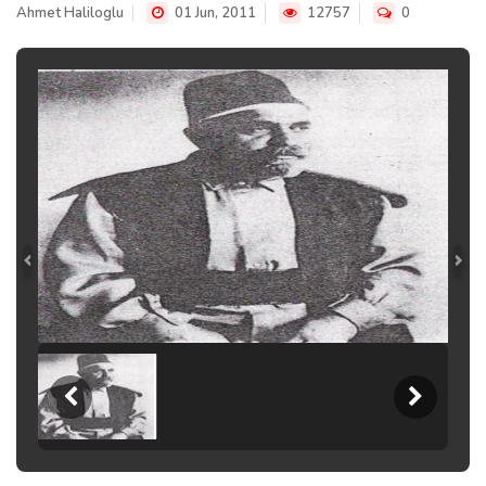
Ahmet Haliloglu
01 Jun, 2011
12757
0