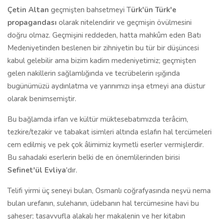
Çetin Altan
geçmişten bahsetmeyi T
ürk'ün Türk'e
propagandası
olarak nitelendirir ve geçmişin övülmesini
doğru olmaz. Geçmişini reddeden, hatta mahkûm eden Batı
Medeniyetinden beslenen bir zihniyetin bu tür bir düşüncesi
kabul gelebilir ama bizim kadim medeniyetimiz; geçmişten
gelen nakillerin sağlamlığında ve tecrübelerin ışığında
bugünümüzü aydınlatma ve yarınımızı inşa etmeyi ana düstur
olarak benimsemiştir.
Bu bağlamda irfan ve kültür müktesebatımızda terâcim,
tezkire/tezakir ve tabakat isimleri altında eslafın hal tercümeleri
cem edilmiş ve pek çok âlimimiz kıymetli eserler vermişlerdir.
Bu sahadaki eserlerin belki de en önemlilerinden birisi
Sefinet'ül Evliya
'dır.
Telifi yirmi üç seneyi bulan, Osmanlı coğrafyasında neşvü nema
bulan urefanın, sulehanın, üdebanın hal tercümesine havi bu
şaheser; tasavvufla alakalı her makalenin ve her kitabın