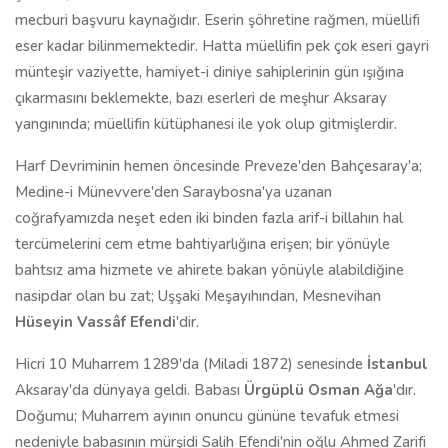
mecburi başvuru kaynağıdır. Eserin şöhretine rağmen, müellifi
eser kadar bilinmemektedir. Hatta müellifin pek çok eseri gayri
münteşir vaziyette, hamiyet-i diniye sahiplerinin gün ışığına
çıkarmasını beklemekte, bazı eserleri de meşhur Aksaray
yangınında; müellifin kütüphanesi ile yok olup gitmişlerdir.
Harf Devriminin hemen öncesinde Preveze'den Bahçesaray'a;
Medine-i Münevvere'den Saraybosna'ya uzanan
coğrafyamızda neşet eden iki binden fazla arif-i billahın hal
tercümelerini cem etme bahtiyarlığına erişen; bir yönüyle
bahtsız ama hizmete ve ahirete bakan yönüyle alabildiğine
nasipdar olan bu zat; Uşşaki Meşayıhından, Mesnevihan
Hüseyin Vassâf Efendi
'dir.
Hicri 10 Muharrem 1289'da (Miladi 1872) senesinde
İstanbul
Aksaray'da dünyaya geldi. Babası
Ürgüplü Osman Ağa
'dır.
Doğumu; Muharrem ayının onuncu gününe tevafuk etmesi
nedeniyle babasının mürşidi Salih Efendi'nin oğlu Ahmed Zarifi