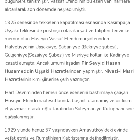
bugünlere tanıtmıştır. Vassâf Efendi'nin bu eseri yeni harflere
aktarılarak son dönemde neşredilmiştir.
1925 senesinde tekkelerin kapatılması esnasında Kasımpaşa
Uşşaki Tekkesinde postnişin olarak irşad ve talipleri tenvir ile
memur olan Hüseyin Vassaf Efendi mürşidlerinden
Halvetiyye'nin Uşşakiyye, Şabaniyye (Bekriyye şubesi),
Gülşeniyye(Sezaiyye Şubesi) ve Mısriyye kolları ile Kadiriyye
icazeti almıştır. Ancak umumi irşadını
Pir Seyyid Hasan
Hüsameddin Uşşaki
Hazretlerinden yapmıştır.
Niyazi-i Mısri
Hazretlerinin kimi şiirlerine şerh yazmıştır.
Harf Devriminden hemen önce eserlerini bastırmaya çalışan
Hüseyin Efendi maalesef bunda başarılı olamamış ve bir kısmı
el yazması olarak oğlu tarafından Süleymaniye Kütüphanesine
bağışlanmıştır.
1929 yılında henüz 57 yaşındayken Arnavutköy'deki evinde
vefat etmiş ve Rumelihisarı Kabristanına defnedilmiştir.