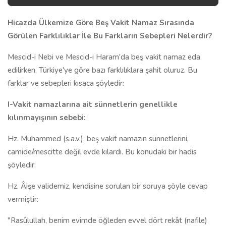
Hicazda Ülkemize Göre Beş Vakit Namaz Sırasında
Görülen Farklılıklar İle Bu Farkların Sebepleri Nelerdir?
Mescid-i Nebi ve Mescid-i Haram'da beş vakit namaz eda
edilirken, Türkiye'ye göre bazı farklılıklara şahit oluruz. Bu
farklar ve sebepleri kısaca şöyledir:
I-Vakit namazlarına ait sünnetlerin genellikle
kılınmayışının sebebi:
Hz. Muhammed (s.a.v.), beş vakit namazın sünnetlerini,
camide/mescitte değil evde kılardı. Bu konudaki bir hadis
şöyledir:
Hz. Âişe validemiz, kendisine sorulan bir soruya şöyle cevap
vermiştir:
"Rasûlullah, benim evimde öğleden evvel dört rekât (nafile)