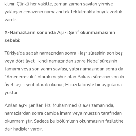
kılınır. Çünkü her vakitte, zaman zaman sayıları yirmiye
yaklaşan cenazenin namazını tek tek kılmakta büyük zorluk
vardır.
X-Namazların sonunda Aşr-ı Şerif okunmamasının
sebebi:
Türkiye'de sabah namazından sonra Haşr sûresinin son beş
veya dört âyeti, ikindi namazından sonra Nebe' sûresinin
tamamı veya son yarım sayfası, yatsı namazından sonra da
"Amenerresulu" olarak meşhur olan Bakara sûresinin son iki
âyeti aşr-ı şerif olarak okunur; Hicazda böyle bir uygulama
yoktur.
Anılan aşr-ı şerifler, Hz. Muhammed (s.a.v.) zamanında,
namazlardan sonra camide imam veya müezzin tarafından
okunmamıştır. Sadece bu bölümlerin okunmasının faziletine
dair hadisler vardır.