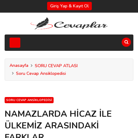
Giriş Yap & Kayıt Ol
Anasayfa
SORU CEVAP ATLASI
Soru Cevap Ansiklopedisi
SORU CEVAP ANSIKLOPEDISI
NAMAZLARDA HİCAZ İLE
ÜLKEMİZ ARASINDAKİ
FARKLAR