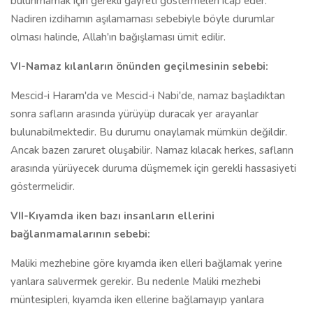
bulunmamak için gerekli gayreti göstermeleri icap eder.
Nadiren izdihamın aşılamaması sebebiyle böyle durumlar
olması halinde, Allah'ın bağışlaması ümit edilir.
VI-Namaz kılanların önünden geçilmesinin sebebi:
Mescid-i Haram'da ve Mescid-i Nabi'de, namaz başladıktan
sonra safların arasında yürüyüp duracak yer arayanlar
bulunabilmektedir. Bu durumu onaylamak mümkün değildir.
Ancak bazen zaruret oluşabilir. Namaz kılacak herkes, safların
arasında yürüyecek duruma düşmemek için gerekli hassasiyeti
göstermelidir.
VII-Kıyamda iken bazı insanların ellerini
bağlanmamalarının sebebi:
Maliki mezhebine göre kıyamda iken elleri bağlamak yerine
yanlara salıvermek gerekir. Bu nedenle Maliki mezhebi
müntesipleri, kıyamda iken ellerine bağlamayıp yanlara