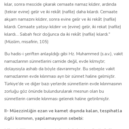
kılar, sonra mescide çıkarak cemaate namaz kıldırır, ardında
(tekrar evine) gelir ve iki rekât (nafile) daha kılardı. Cemaate
akşam namazını kıldırır, sonra evine gelir ve iki rekât (nafile)
kılardı. Cemaate yatsıyı kıldırır ve (evine) gelir, iki rekat (nafile)
kılardı… Sabah fecir doğunca da iki rekât (nafile) kılardı."
(Müslim, misafirin, 105)
Bu hadis-i şeriften anlaşıldığı gibi Hz. Muhammed (s.a.v.), vakit
namazlarının sünnetlerini camide değil, evde kılmıştır;
dolayısıyla ashab da böyle davranmıştır. Bu sebeple vakit
namazlarının evde kılınması ayrı bir sünnet haline gelmiştir.
Türkiye'de ve diğer bazı yerlerde sünnetlerin evde kılınmasının
zorluğu göz önünde bulundurularak mesnun olan bu
sünnetlerin camide kılınması gelenek haline getirilmiştir.
II- Müezzinliğin ezan ve kamet dışında kalan, tespihatla
ilgili kısmının, yapılamayışının sebebi: