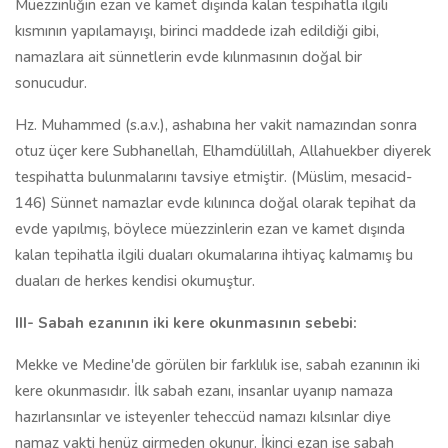
Müezzinliğin ezan ve kamet dışında kalan tespihatla ilgili
kısmının yapılamayışı, birinci maddede izah edildiği gibi,
namazlara ait sünnetlerin evde kılınmasının doğal bir
sonucudur.
Hz. Muhammed (s.a.v.), ashabına her vakit namazından sonra
otuz üçer kere Subhanellah, Elhamdülillah, Allahuekber diyerek
tespihatta bulunmalarını tavsiye etmiştir. (Müslim, mesacid-
146) Sünnet namazlar evde kılınınca doğal olarak tepihat da
evde yapılmış, böylece müezzinlerin ezan ve kamet dışında
kalan tepihatla ilgili duaları okumalarına ihtiyaç kalmamış bu
duaları de herkes kendisi okumuştur.
III- Sabah ezanının iki kere okunmasının sebebi:
Mekke ve Medine'de görülen bir farklılık ise, sabah ezanının iki
kere okunmasıdır. İlk sabah ezanı, insanlar uyanıp namaza
hazırlansınlar ve isteyenler teheccüd namazı kılsınlar diye
namaz vakti henüz girmeden okunur. İkinci ezan ise sabah