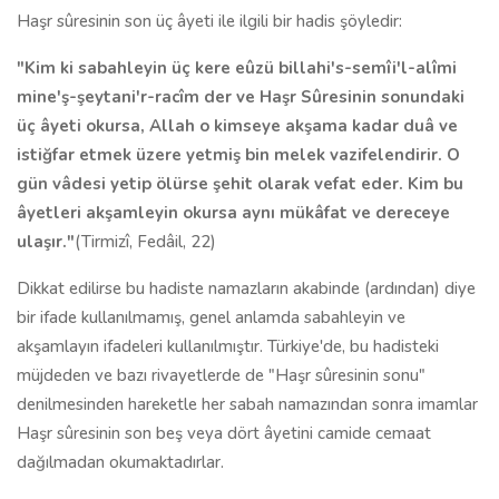
Haşr sûresinin son üç âyeti ile ilgili bir hadis şöyledir:
"Kim ki sabahleyin üç kere eûzü billahi's-semîi'l-alîmi
mine'ş-şeytani'r-racîm der ve Haşr Sûresinin sonundaki
üç âyeti okursa, Allah o kimseye akşama kadar duâ ve
istiğfar etmek üzere yetmiş bin melek vazifelendirir. O
gün vâdesi yetip ölürse şehit olarak vefat eder. Kim bu
âyetleri akşamleyin okursa aynı mükâfat ve dereceye
ulaşır
."
(Tirmizî, Fedâil, 22)
Dikkat edilirse bu hadiste namazların akabinde (ardından) diye
bir ifade kullanılmamış, genel anlamda sabahleyin ve
akşamlayın ifadeleri kullanılmıştır. Türkiye'de, bu hadisteki
müjdeden ve bazı rivayetlerde de "Haşr sûresinin sonu"
denilmesinden hareketle her sabah namazından sonra imamlar
Haşr sûresinin son beş veya dört âyetini camide cemaat
dağılmadan okumaktadırlar.