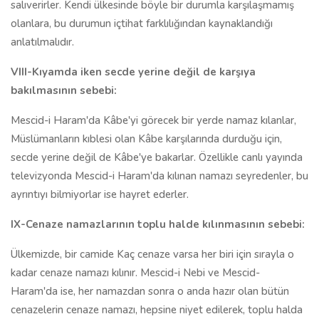
salıverirler. Kendi ülkesinde böyle bir durumla karşılaşmamış
olanlara, bu durumun içtihat farklılığından kaynaklandığı
anlatılmalıdır.
VIII-Kıyamda iken secde yerine değil de karşıya
bakılmasının sebebi:
Mescid-i Haram'da Kâbe'yi görecek bir yerde namaz kılanlar,
Müslümanların kıblesi olan Kâbe karşılarında durduğu için,
secde yerine değil de Kâbe'ye bakarlar. Özellikle canlı yayında
televizyonda Mescid-i Haram'da kılınan namazı seyredenler, bu
ayrıntıyı bilmiyorlar ise hayret ederler.
IX-Cenaze namazlarının toplu halde kılınmasının sebebi:
Ülkemizde, bir camide Kaç cenaze varsa her biri için sırayla o
kadar cenaze namazı kılınır. Mescid-i Nebi ve Mescid-
Haram'da ise, her namazdan sonra o anda hazır olan bütün
cenazelerin cenaze namazı, hepsine niyet edilerek, toplu halda