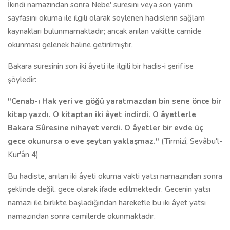
İkindi namazından sonra Nebe' suresini veya son yarım
sayfasını okuma ile ilgili olarak söylenen hadislerin sağlam
kaynakları bulunmamaktadır; ancak anılan vakitte camide
okunması gelenek haline getirilmiştir.
Bakara suresinin son iki âyeti ile ilgili bir hadis-i şerif ise
şöyledir:
"Cenab-ı Hak yeri ve göğü yaratmazdan bin sene önce bir
kitap yazdı. O kitaptan iki âyet indirdi. O âyetlerle
Bakara Sûresine nihayet verdi. O âyetler bir evde üç
gece okunursa o eve şeytan yaklaşmaz."
(Tirmizî, Sevâbu'l-
Kur'ân 4)
Bu hadiste, anılan iki âyeti okuma vakti yatsı namazından sonra
şeklinde değil, gece olarak ifade edilmektedir. Gecenin yatsı
namazı ile birlikte başladığından hareketle bu iki âyet yatsı
namazından sonra camilerde okunmaktadır.