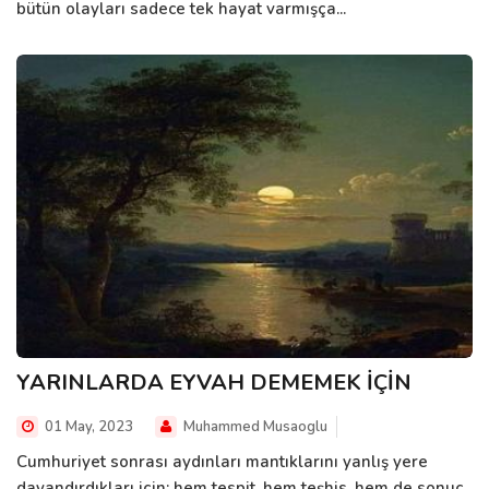
bütün olayları sadece tek hayat varmışça...
YARINLARDA EYVAH DEMEMEK İÇİN
01 May, 2023
Muhammed Musaoglu
Cumhuriyet sonrası aydınları mantıklarını yanlış yere
dayandırdıkları için; hem tespit, hem teşhis, hem de sonuç