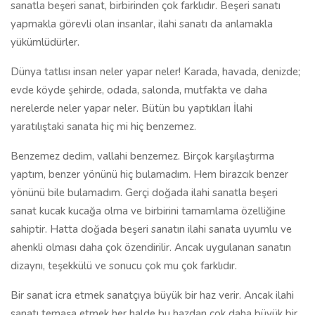
sanatla beşeri sanat, birbirinden çok farklıdır. Beşeri sanatı
yapmakla görevli olan insanlar, ilahi sanatı da anlamakla
yükümlüdürler.
Dünya tatlısı insan neler yapar neler! Karada, havada, denizde;
evde köyde şehirde, odada, salonda, mutfakta ve daha
nerelerde neler yapar neler. Bütün bu yaptıkları İlahi
yaratılıştaki sanata hiç mi hiç benzemez.
Benzemez dedim, vallahi benzemez. Birçok karşılaştırma
yaptım, benzer yönünü hiç bulamadım. Hem birazcık benzer
yönünü bile bulamadım. Gerçi doğada ilahi sanatla beşeri
sanat kucak kucağa olma ve birbirini tamamlama özelliğine
sahiptir. Hatta doğada beşeri sanatın ilahi sanata uyumlu ve
ahenkli olması daha çok özendirilir. Ancak uygulanan sanatın
dizaynı, teşekkülü ve sonucu çok mu çok farklıdır.
Bir sanat icra etmek sanatçıya büyük bir haz verir. Ancak ilahi
sanatı temaşa etmek her halde bu hazdan çok daha büyük bir