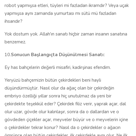
robot yapmışsa etleri, tüyleri mi fazladan ikramdır? Veya uçak
yapmışsa aynı zamanda yumurtası mı sütü mü fazladan
ihsandır?
Yok dostum yok. Allah'ın sanatı hiçbir zaman insanın sanatına
benzemez.
10.
Sonucun Başlangıçta Düşünülmesi Sanatı:
Ey has bahçelerin değerli misafiri, kadirşinas efendim.
Yeryüzü bahçemizin bütün çekirdekleri beni hayli
düşündürmüştür. Nasıl olur da ağaç olan bir çekirdeğin
embriyo özelliği yıllar sonra hiç unutulmaz da yeni bir
çekirdekte teşekkül eder? Çekirdek filiz verir, yaprak açar, dal
olur uzar, gövde olur kalınlaşır, sonra da o dallardan ve o
gövdeden çiçekler açar, meyveler büyür ve o meyvelerin içine
o çekirdekler tekrar konur? Nasıl da o çekirdekler o ağacın
ömrünce olan bütün çekirdekler, ilk çekirdekle aynı olur. Ne ilk