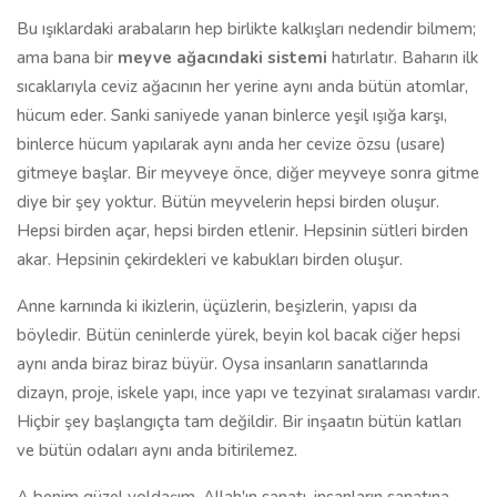
Bu ışıklardaki arabaların hep birlikte kalkışları nedendir bilmem;
ama bana bir
meyve ağacındaki sistemi
hatırlatır. Baharın ilk
sıcaklarıyla ceviz ağacının her yerine aynı anda bütün atomlar,
hücum eder. Sanki saniyede yanan binlerce yeşil ışığa karşı,
binlerce hücum yapılarak aynı anda her cevize özsu (usare)
gitmeye başlar. Bir meyveye önce, diğer meyveye sonra gitme
diye bir şey yoktur. Bütün meyvelerin hepsi birden oluşur.
Hepsi birden açar, hepsi birden etlenir. Hepsinin sütleri birden
akar. Hepsinin çekirdekleri ve kabukları birden oluşur.
Anne karnında ki ikizlerin, üçüzlerin, beşizlerin, yapısı da
böyledir. Bütün ceninlerde yürek, beyin kol bacak ciğer hepsi
aynı anda biraz biraz büyür. Oysa insanların sanatlarında
dizayn, proje, iskele yapı, ince yapı ve tezyinat sıralaması vardır.
Hiçbir şey başlangıçta tam değildir. Bir inşaatın bütün katları
ve bütün odaları aynı anda bitirilemez.