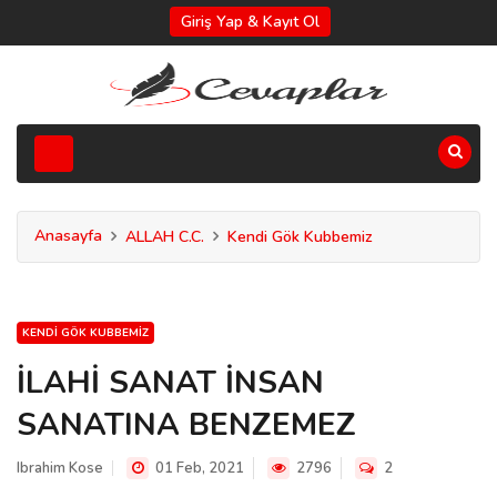
Giriş Yap & Kayıt Ol
Anasayfa
ALLAH C.C.
Kendi Gök Kubbemiz
KENDI GÖK KUBBEMIZ
İLAHİ SANAT İNSAN
SANATINA BENZEMEZ
Ibrahim Kose
01 Feb, 2021
2796
2