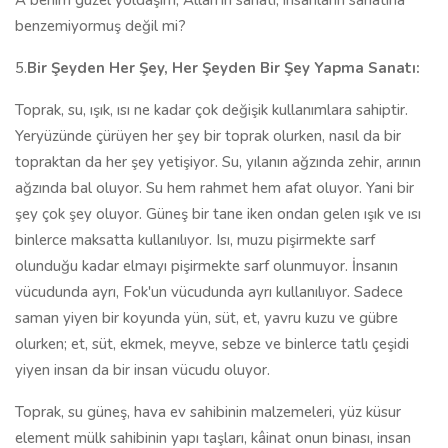
A benim güzel yoldaşım, Allah'ın sanatı, insanların sanatına
benzemiyormuş değil mi?
5.
Bir Şeyden Her Şey, Her Şeyden Bir Şey Yapma Sanatı:
Toprak, su, ışık, ısı ne kadar çok değişik kullanımlara sahiptir.
Yeryüzünde çürüyen her şey bir toprak olurken, nasıl da bir
topraktan da her şey yetişiyor. Su, yılanın ağzında zehir, arının
ağzında bal oluyor. Su hem rahmet hem afat oluyor. Yani bir
şey çok şey oluyor. Güneş bir tane iken ondan gelen ışık ve ısı
binlerce maksatta kullanılıyor. Isı, muzu pişirmekte sarf
olunduğu kadar elmayı pişirmekte sarf olunmuyor. İnsanın
vücudunda ayrı, Fok'un vücudunda ayrı kullanılıyor. Sadece
saman yiyen bir koyunda yün, süt, et, yavru kuzu ve gübre
olurken; et, süt, ekmek, meyve, sebze ve binlerce tatlı çeşidi
yiyen insan da bir insan vücudu oluyor.
Toprak, su güneş, hava ev sahibinin malzemeleri, yüz küsur
element mülk sahibinin yapı taşları, kâinat onun binası, insan