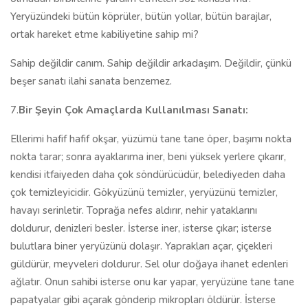
Yeryüzündeki bütün köprüler, bütün yollar, bütün barajlar,
ortak hareket etme kabiliyetine sahip mi?
Sahip değildir canım. Sahip değildir arkadaşım. Değildir, çünkü
beşer sanatı ilahi sanata benzemez.
7.
Bir Şeyin Çok Amaçlarda Kullanılması Sanatı:
Ellerimi hafif hafif okşar, yüzümü tane tane öper, başımı nokta
nokta tarar; sonra ayaklarıma iner, beni yüksek yerlere çıkarır,
kendisi itfaiyeden daha çok söndürücüdür, belediyeden daha
çok temizleyicidir. Gökyüzünü temizler, yeryüzünü temizler,
havayı serinletir. Toprağa nefes aldırır, nehir yataklarını
doldurur, denizleri besler. İsterse iner, isterse çıkar; isterse
bulutlara biner yeryüzünü dolaşır. Yaprakları açar, çiçekleri
güldürür, meyveleri doldurur. Sel olur doğaya ihanet edenleri
ağlatır. Onun sahibi isterse onu kar yapar, yeryüzüne tane tane
papatyalar gibi açarak gönderip mikropları öldürür. İsterse