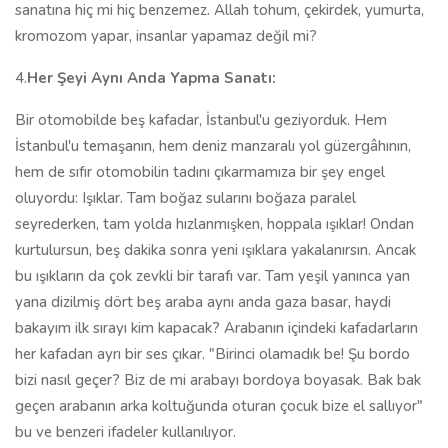
sanatına hiç mi hiç benzemez. Allah tohum, çekirdek, yumurta,
kromozom yapar, insanlar yapamaz değil mi?
4.
Her Şeyi Aynı Anda Yapma Sanatı:
Bir otomobilde beş kafadar, İstanbul'u geziyorduk. Hem
İstanbul'u temaşanın, hem deniz manzaralı yol güzergâhının,
hem de sıfır otomobilin tadını çıkarmamıza bir şey engel
oluyordu: Işıklar. Tam boğaz sularını boğaza paralel
seyrederken, tam yolda hızlanmışken, hoppala ışıklar! Ondan
kurtulursun, beş dakika sonra yeni ışıklara yakalanırsın. Ancak
bu ışıkların da çok zevkli bir tarafı var. Tam yeşil yanınca yan
yana dizilmiş dört beş araba aynı anda gaza basar, haydi
bakayım ilk sırayı kim kapacak? Arabanın içindeki kafadarların
her kafadan ayrı bir ses çıkar. "Birinci olamadık be! Şu bordo
bizi nasıl geçer? Biz de mi arabayı bordoya boyasak. Bak bak
geçen arabanın arka koltuğunda oturan çocuk bize el sallıyor"
bu ve benzeri ifadeler kullanılıyor.