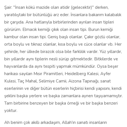
Şair: "İnsan kökü mazide olan atidir (gelecektir)" derken,
yaratılıştaki bir bütünlüğü arz eder. İnsanlara bakarım kalabalık
bir çarşıda. Ana hatlarıyla birbirlerinden ayrılan insan tipleri
görürüm. Elmacık kemiği çıkık olan insan tipi. Burun kemiği
kambur olan insan tipi. Geniş başlı olanlar. Çakır gözlü olanlar,
orta boylu ve tıknaz olanlar, kısa boylu ve cüce olanlar vb. Her
şehirde, her ülkede birazcık olsa bile farklılık vardır. Yüz yıllardır,
bin yıllardır aynı tiplerin nesli sürüp gitmektedir. Bitkilerde ve
hayvanlarda da aynı tespiti yapmak mümkündür. Oysa beşer
harikası sayılan Mısır Piramitleri, Heidelberg Kalesi, Ayfer
Kulesi, Taç Mahal, Selimiye Camii, Aizona Tapınağı, sanat
eserlerinin ve diğer bütün eserlerin hiçbirisi kendi yapısını, kendi
şeklini başka yerlere ve başka zamanlara aynen taşıyamamıştır.
Tam birbirine benzeyen bir başka örneği ve bir başka benzeri
yoktur.
Ah benim çok akıllı arkadaşım, Allah'ın sanatı insanların