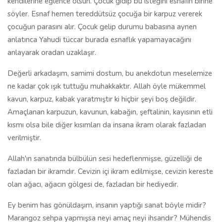
kendilerine eğlence olsun. Çocuk gidip bu isteğini esnafın birine
söyler. Esnaf hemen tereddütsüz çocuğa bir karpuz vererek
çocuğun parasını alır. Çocuk gelip durumu babasına aynen
anlatınca Yahudi tüccar burada esnaflık yapamayacağını
anlayarak oradan uzaklaşır.
Değerli arkadaşım, samimi dostum, bu anekdotun meselemize
ne kadar çok ışık tuttuğu muhakkaktır. Allah öyle mükemmel
kavun, karpuz, kabak yaratmıştır ki hiçbir şeyi boş değildir.
Amaçlanan karpuzun, kavunun, kabağın, şeftalinin, kayısının etli
kısmı olsa bile diğer kısımları da insana ikram olarak fazladan
verilmiştir.
Allah'ın sanatında bülbülün sesi hedeflenmişse, güzelliği de
fazladan bir ikramdır. Cevizin içi ikram edilmişse, cevizin kereste
olan ağacı, ağacın gölgesi de, fazladan bir hediyedir.
Ey benim has gönüldaşım, insanın yaptığı sanat böyle midir?
Marangoz sehpa yapmışsa neyi amaç neyi ihsandır? Mühendis