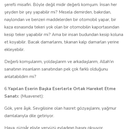
şerefli misafiri. Böyle değil midir değerli komşum. İnsan her
şeyden bir şey yapabilir mi? Mesela demirden, bakırdan,
naylondan ve benzeri maddelerden bir otomobil yapar, bir
kaza esnasında tekeri yok olan bir otomobilin kaportasından
kesip teker yapabilir mi? Ama bir insan budundan kesip koluna
et koyabilir. Bacak damarlarını, tıkanan kalp damarları yerine
ekleyebilir.
Değerli komşularım, yoldaşlarım ve arkadaşlarım, Allah'ın
sanatının insanların sanatından pek çok farklı olduğunu
anlatabildim mi?
6.
Yapılan Eserin Başka Eserlerle Ortak Hareket Etme
Sanatı:
(Muavenet):
Gök, yere âşık. Sevgilisine olan hasret gözyaşlarını, yağmur
damlalarıyla dile getiriyor.
Hava, rüzgâr eliyle yeryüzü evladının başını okşuyor.