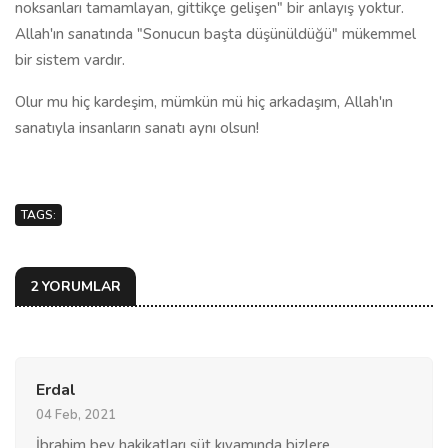
noksanları tamamlayan, gittikçe gelişen" bir anlayış yoktur.
Allah'ın sanatında "Sonucun başta düşünüldüğü" mükemmel
bir sistem vardır.
Olur mu hiç kardeşim, mümkün mü hiç arkadaşım, Allah'ın
sanatıyla insanların sanatı aynı olsun!
TAGS:
2 YORUMLAR
Erdal
04 Feb, 2021
İbrahim bey hakikatları süt kıvamında bizlere