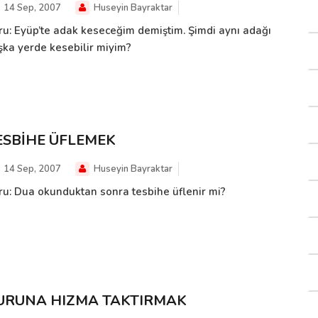
14 Sep, 2007
Huseyin Bayraktar
ru: Eyüp’te adak keseceğim demiştim. Şimdi aynı adağı
şka yerde kesebilir miyim?
ESBİHE ÜFLEMEK
14 Sep, 2007
Huseyin Bayraktar
ru: Dua okunduktan sonra tesbihe üflenir mi?
URUNA HIZMA TAKTIRMAK