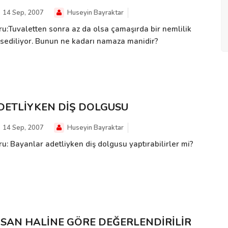
14 Sep, 2007
Huseyin Bayraktar
ru:Tuvaletten sonra az da olsa çamaşırda bir nemlilik
ssediliyor. Bunun ne kadarı namaza manidir?
DETLİYKEN DİŞ DOLGUSU
14 Sep, 2007
Huseyin Bayraktar
ru: Bayanlar adetliyken diş dolgusu yaptırabilirler mi?
NSAN HALİNE GÖRE DEĞERLENDİRİLİR