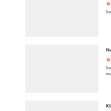
So
N
So
mi
K