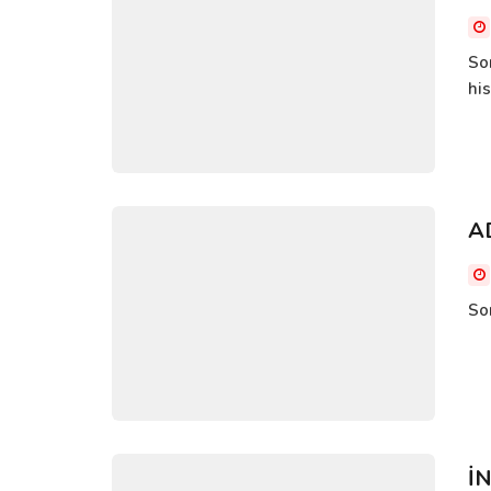
So
hi
A
So
İ