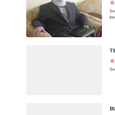
So
ba
T
So
B