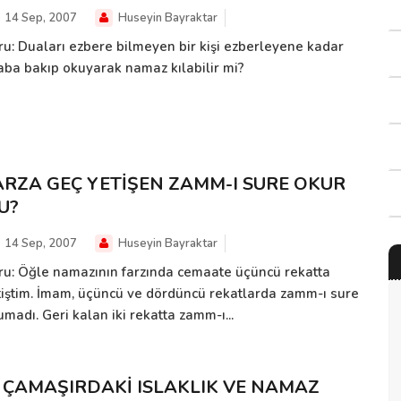
14 Sep, 2007
Huseyin Bayraktar
ru: Duaları ezbere bilmeyen bir kişi ezberleyene kadar
taba bakıp okuyarak namaz kılabilir mi?
ARZA GEÇ YETİŞEN ZAMM-I SURE OKUR
U?
14 Sep, 2007
Huseyin Bayraktar
ru: Öğle namazının farzında cemaate üçüncü rekatta
tiştim. İmam, üçüncü ve dördüncü rekatlarda zamm-ı sure
madı. Geri kalan iki rekatta zamm-ı...
Ç ÇAMAŞIRDAKİ ISLAKLIK VE NAMAZ