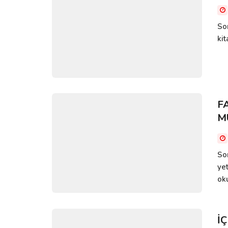
So
ki
F
M
So
ye
oku
İ