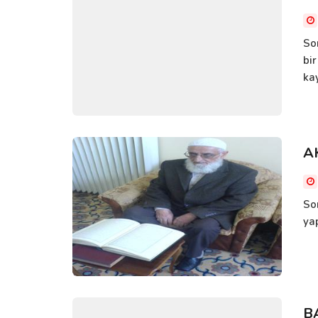
Sor
bi
ka
A
So
yap
B