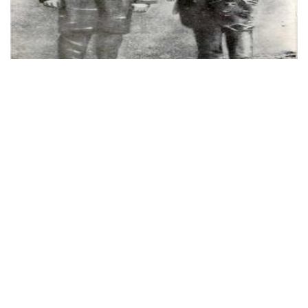
SON ŞAHİTLERDEN HATIRALAR-5
Necmeddin Sahiner
31 Mar, 2016
ESARET SONRASI İSTANBUL HAYATI Ali Rıza Sağman
anlatıyor; "Meşrutiyetten sonra bu zatı görmek, konferanslarını
dinlemek nasip oldu.
SON ŞAHITLERDEN HATIRALAR