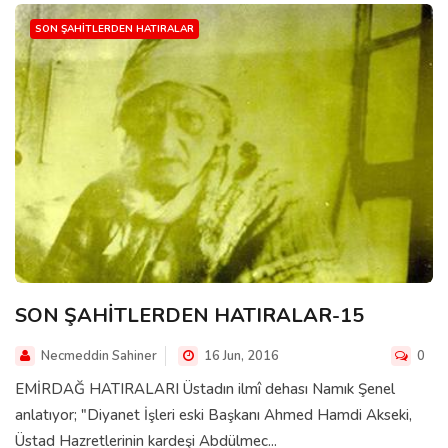
SON ŞAHITLERDEN HATIRALAR
SON ŞAHİTLERDEN HATIRALAR-15
Necmeddin Sahiner
16 Jun, 2016
0
EMİRDAĞ HATIRALARI Üstadın ilmî dehası Namık Şenel
anlatıyor; "Diyanet İşleri eski Başkanı Ahmed Hamdi Akseki,
Üstad Hazretlerinin kardeşi Abdülmec...