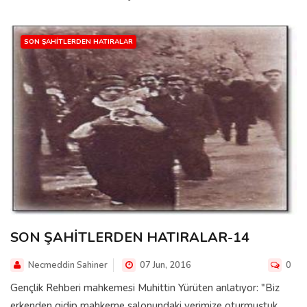
SON ŞAHITLERDEN HATIRALAR
SON ŞAHİTLERDEN HATIRALAR-14
Necmeddin Sahiner
07 Jun, 2016
0
Gençlik Rehberi mahkemesi Muhittin Yürüten anlatıyor: "Biz
erkenden gidip mahkeme salonundaki yerimize oturmuştuk.