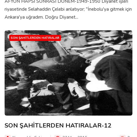
AFYON HAPSİ SONRASI DÖNEM-1949-1950 Diyanet işleri
riyasetinde Selahaddin Çelebi anlatıyor; "İnebolu'ya gitmek için
Ankara'ya uğradım. Doğru Diyanet...
SON ŞAHITLERDEN HATIRALAR
SON ŞAHİTLERDEN HATIRALAR-12