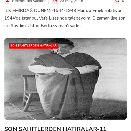
Necmeddin Sahiner
23 May, 2016
0
İLK EMİRDAĞ DÖNEMİ-1944-1948 Hamza Emek anlatıyor;
1944'de İstanbul Vefa Lisesinde talebeydim. O zaman lise son
sınıftaydım. Üstad Bediüzzaman'ı sade...
SON ŞAHITLERDEN HATIRALAR
SON ŞAHİTLERDEN HATIRALAR-11