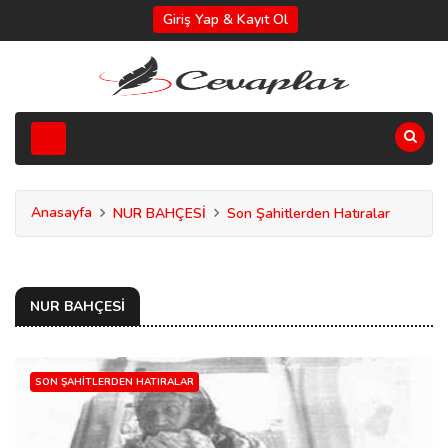
Giriş Yap & Kayıt Ol
Anasayfa
NUR BAHÇESİ
Son Şahitlerden Hatıralar
NUR BAHÇESİ
SON ŞAHITLERDEN HATIRALAR