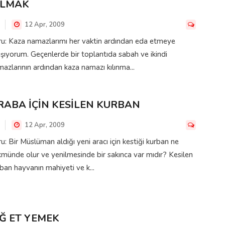
ILMAK
12 Apr, 2009
u: Kaza namazlarımı her vaktin ardından eda etmeye
ışıyorum. Geçenlerde bir toplantıda sabah ve ikindi
azlarının ardından kaza namazı kılınma...
RABA İÇİN KESİLEN KURBAN
12 Apr, 2009
u: Bir Müslüman aldığı yeni aracı için kestiği kurban ne
münde olur ve yenilmesinde bir sakınca var mıdır? Kesilen
ban hayvanın mahiyeti ve k...
İĞ ET YEMEK