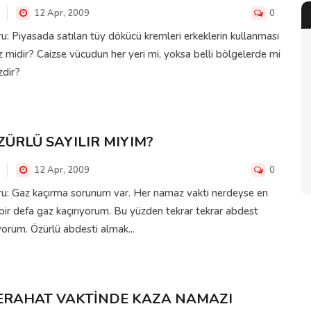
12 Apr, 2009
0
u: Piyasada satılan tüy dökücü kremleri erkeklerin kullanması
z midir? Caizse vücudun her yeri mi, yoksa belli bölgelerde mi
zdir?
ZÜRLÜ SAYILIR MIYIM?
12 Apr, 2009
0
ru: Gaz kaçırma sorunum var. Her namaz vakti nerdeyse en
bir defa gaz kaçırıyorum. Bu yüzden tekrar tekrar abdest
yorum. Özürlü abdesti almak...
ERAHAT VAKTİNDE KAZA NAMAZI