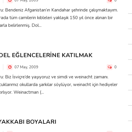
07 May, 2009
0
u: Bendeniz Afganistan’ın Kandahar şehrinde çalışmaktayım.
ada tüm camilerin kıbleleri yaklaşık 150 yıl önce alınan bir
arla belirlenmiş. Dol...
OEL EĞLENCELERİNE KATILMAK
07 May, 2009
0
u: Biz İsviçre’de yaşıyoruz ve simdi ve weinacht zamanı.
uklarımız okullarda şarkılar söylüyor, weinacht için hediyeler
ırlıyor. Weinactman (...
YAKKABI BOYALARI