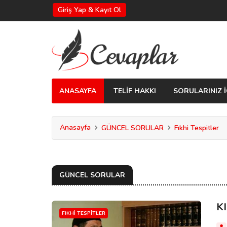
Giriş Yap & Kayıt Ol
ANASAYFA
TELİF HAKKI
SORULARINIZ İ
Anasayfa
GÜNCEL SORULAR
Fıkhi Tespitler
GÜNCEL SORULAR
K
FIKHI TESPITLER