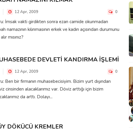
12 Apr, 2009
0
u: İmsak vakti girdikten sonra ezan camide okunmadan
ah namazının kılınmasının erkek ve kadın açısından durumunu
 alır mısınız?
UHASEBEDE DEVLETİ KANDIRMA İŞLEMİ
12 Apr, 2009
0
u: Ben bir firmanın muhasebecisiyim. Bizim yurt dışından
iz cinsinden alacaklarımız var. Döviz arttığı için bizim
caklarımız da arttı. Dolayı...
ÜY DÖKÜCÜ KREMLER