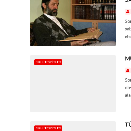
Sor
sab
ele
M
FIKHI TESPITLER
Sor
döv
ala
T
FIKHI TESPITLER