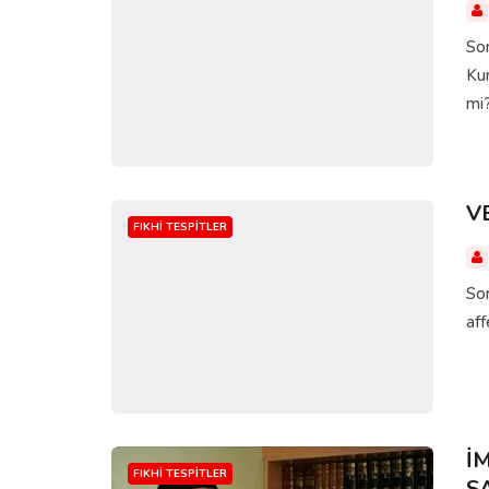
Sor
Kur
mi
V
FIKHI TESPITLER
Sor
aff
İ
FIKHI TESPITLER
S