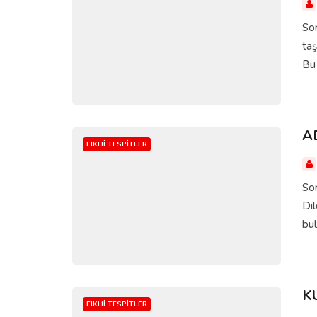
Sor
taş
Bu 
A
FIKHI TESPITLER
Sor
Dil
bul
K
FIKHI TESPITLER