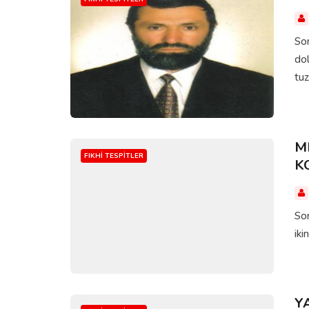
Sor
dol
tuz
M
FIKHI TESPITLER
K
Sor
iki
Y