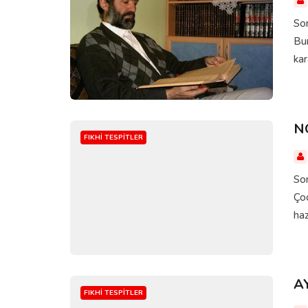
Sor
Bur
kar
N
FIKHI TESPITLER
Sor
Çoc
haz
A
FIKHI TESPITLER