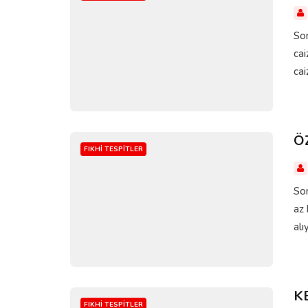
Sor
cai
cai
Ö
FIKHI TESPITLER
So
az 
alı
K
FIKHI TESPITLER