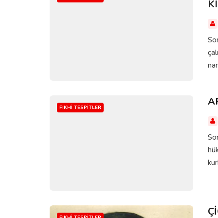
K
Sor
çal
nam
A
FIKHI TESPITLER
Sor
hük
kur
Ç
FIKHI TESPITLER