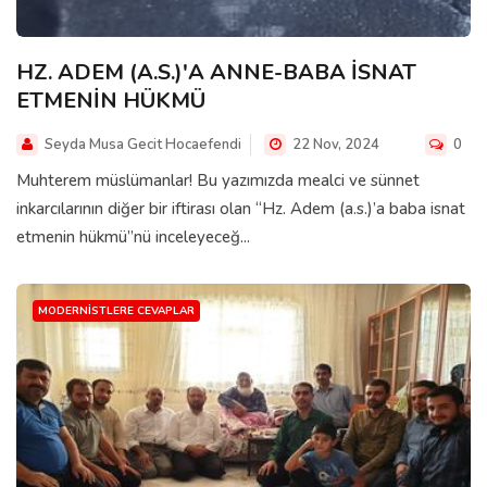
HZ. ADEM (A.S.)'A ANNE-BABA İSNAT
ETMENİN HÜKMÜ
Seyda Musa Gecit Hocaefendi
22 Nov, 2024
0
Muhterem müslümanlar! Bu yazımızda mealci ve sünnet
inkarcılarının diğer bir iftirası olan “Hz. Adem (a.s.)’a baba isnat
etmenin hükmü”nü inceleyeceğ...
MODERNISTLERE CEVAPLAR