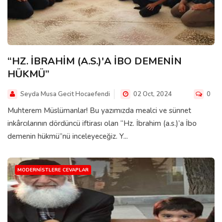
“HZ. İBRAHİM (A.S.)'A İBO DEMENİN
HÜKMÜ”
Seyda Musa Gecit Hocaefendi
02 Oct, 2024
0
Muhterem Müslümanlar! Bu yazımızda mealci ve sünnet
inkârcılarının dördüncü iftirası olan “Hz. İbrahim (a.s.)’a İbo
demenin hükmü”nü inceleyeceğiz. Y...
MODERNISTLERE CEVAPLAR