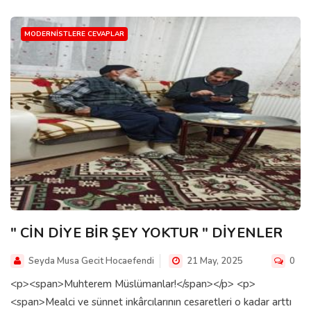
MODERNISTLERE CEVAPLAR
" CİN DİYE BİR ŞEY YOKTUR " DİYENLER
Seyda Musa Gecit Hocaefendi
21 May, 2025
0
<p><span>Muhterem Müslümanlar!</span></p> <p>
<span>Mealci ve sünnet inkârcılarının cesaretleri o kadar arttı