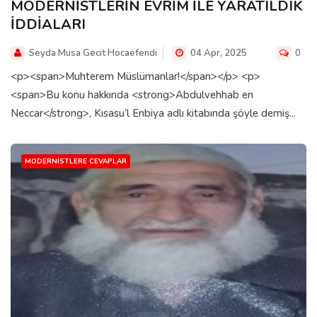
MODERNİSTLERİN EVRİM İLE YARATILDIK
İDDİALARI
Seyda Musa Gecit Hocaefendi
04 Apr, 2025
0
<p><span>Muhterem Müslümanlar!</span></p> <p>
<span>Bu konu hakkında <strong>Abdulvehhab en
Neccar</strong>, Kısasu’l Enbiya adlı kitabında şöyle demiş...
MODERNISTLERE CEVAPLAR