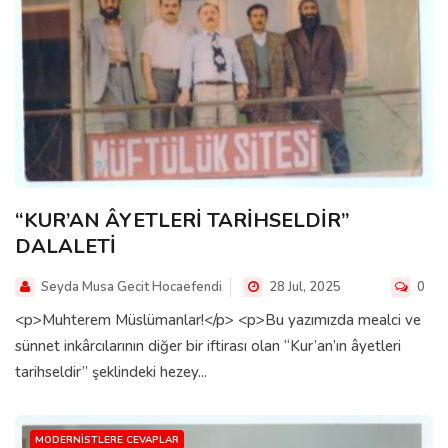
“KUR’AN ÂYETLERİ TARİHSELDİR”
DALALETİ
Seyda Musa Gecit Hocaefendi
28 Jul, 2025
0
<p>Muhterem Müslümanlar!</p> <p>Bu yazımızda mealci ve
sünnet inkârcılarının diğer bir iftirası olan “Kur’an’ın âyetleri
tarihseldir” şeklindeki hezey...
MODERNISTLERE CEVAPLAR