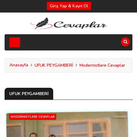
Giriş Yap & Kayıt Ol
Anasayfa
UFUK PEYGAMBERİ
Modernistlere Cevaplar
UFUK PEYGAMBERİ
MODERNISTLERE CEVAPLAR