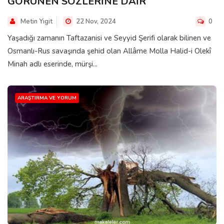
GÖRÜNEN SÖZLERİNE DAİR
Metin Yigit
22 Nov, 2024
0
Yaşadığı zamanın Taftazanisi ve Seyyid Şerifi olarak bilinen ve
Osmanlı-Rus savaşında şehid olan Allâme Molla Halid-i Olekî
Minah adlı eserinde, mürşi...
ARAŞTIRMA VE YORUM