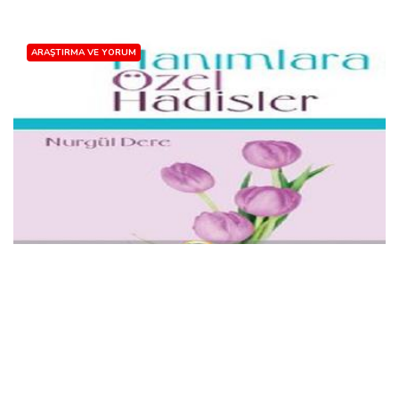
ARAŞTIRMA VE YORUM
İNSANLARIN AYIBINI GİZLEMEK
Nurgul Dere
16 Feb, 2024
Kişi kendisine nasıl davranılmasını istiyorsa, başkalarına da öyle
davranmalıdır. Bu minvalde, insanların ayıbını gizlemek de