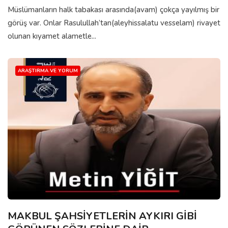
Müslümanların halk tabakası arasında(avam) çokça yayılmış bir
görüş var. Onlar Rasulullah’tan(aleyhissalatu vesselam) rivayet
olunan kıyamet alametle...
ARAŞTIRMA VE YORUM
MAKBUL ŞAHSİYETLERİN AYKIRI GİBİ