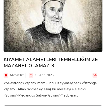
KIYAMET ALAMETLERİ TEMBELLİĞİMİZE
MAZARET OLAMAZ-3
Ahmet Izz
15 Apr, 2025
0
<p><strong><span>İmam-ı İbnul Kayyım</span></strong>
<span> (Allah rahmet eylesin) bu meseleyi ele aldığı
<strong>Medaric’üs Salikin</strong>” adlı ese...