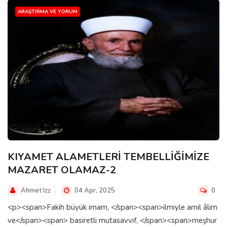
ARAŞTIRMA VE YORUM
KIYAMET ALAMETLERİ TEMBELLİĞİMİZE
MAZARET OLAMAZ-2
Ahmet Izz
04 Apr, 2025
0
<p><span>Fakih büyük imam, </span><span>ilmiyle amil âlim
ve</span><span> basiretli mutasavvıf, </span><span>meşhur