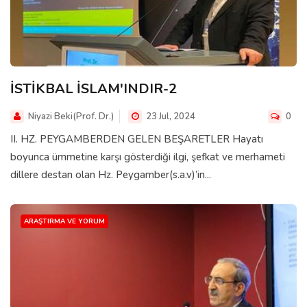
İSTİKBAL İSLAM'INDIR-2
Niyazi Beki(Prof. Dr.)
23 Jul, 2024
0
II. HZ. PEYGAMBERDEN GELEN BEŞARETLER Hayatı
boyunca ümmetine karşı gösterdiği ilgi, şefkat ve merhameti
dillere destan olan Hz. Peygamber(s.a.v)’in...
ARAŞTIRMA VE YORUM