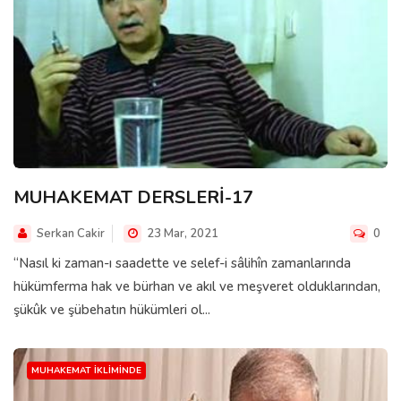
MUHAKEMAT DERSLERİ-17
Serkan Cakir
23 Mar, 2021
0
“Nasıl ki zaman-ı saadette ve selef-i sâlihîn zamanlarında
hükümferma hak ve bürhan ve akıl ve meşveret olduklarından,
şükûk ve şübehatın hükümleri ol...
MUHAKEMAT İKLIMINDE