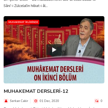
Sâni'-i Zülcelal'in hilkat-i âl...
MUHAKEMAT İKLIMINDE
MUHAKEMAT DERSLERİ-12
Serkan Cakir
01 Dec, 2020
0