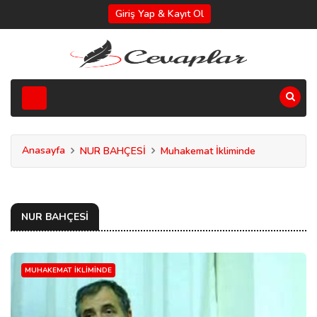
Giriş Yap & Kayıt Ol
Anasayfa
NUR BAHÇESİ
Muhakemat İkliminde
NUR BAHÇESİ
MUHAKEMAT İKLIMINDE