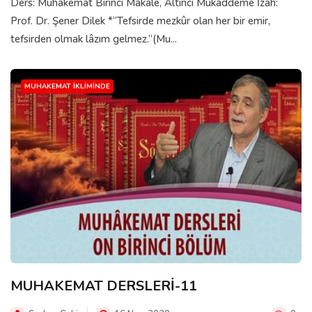
Ders: Muhakemat Birinci Makale, Altıncı Mukaddeme İzah:
Prof. Dr. Şener Dilek *“Tefsirde mezkûr olan her bir emir,
tefsirden olmak lâzım gelmez.”(Mu...
MUHAKEMAT İKLIMINDE
MUHAKEMAT DERSLERİ-11