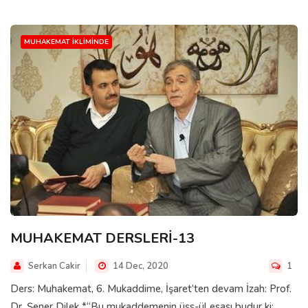
MUHAKEMAT İKLIMINDE
MUHAKEMAT DERSLERİ-13
Serkan Cakir
14 Dec, 2020
1
Ders: Muhakemat, 6. Mukaddime, İşaret’ten devam İzah: Prof.
Dr. Şener Dilek *“Bu mukaddemenin üss-ül esası budur ki: