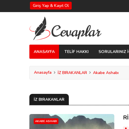
Giriş Yap & Kayıt Ol
ANASAYFA
TELİF HAKKI
SORULARINIZ İ
Anasayfa
İZ BIRAKANLAR
Akabe Ashabı
İZ BIRAKANLAR
R
AKABE ASHABI