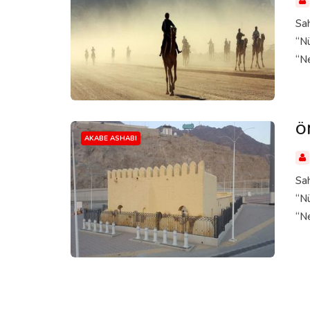
Sah
“Nü
“Ne
Ö
AKABE ASHABI
Sah
“Nü
“Ne