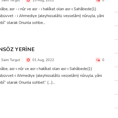
Saim Turgut
15 Aug, 2022
0
âbe, asr - ı nûr ve asr - ı hakîkat olan asr-ı Sahâbede(1)
büvvet - i Ahmediye (aleyhissalâtü vesselâm) nûruyla, yâni
bî” olarak Onunla sohbe...
NSÖZ YERİNE
Saim Turgut
01 Aug, 2022
0
âbe, asr-ı nûr ve asr-ı hakîkat olan asr-ı Sahâbede(1)
büvvet-i Ahmediye (aleyhissalâtü vesselâm) nûruyla, yâni
bî” olarak Onunla sohbet” (…)...