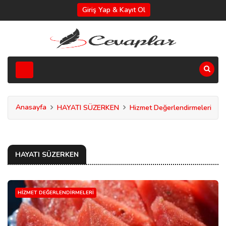
Giriş Yap & Kayıt Ol
Anasayfa
HAYATI SÜZERKEN
Hizmet Değerlendirmeleri
HAYATI SÜZERKEN
HIZMET DEĞERLENDIRMELERI