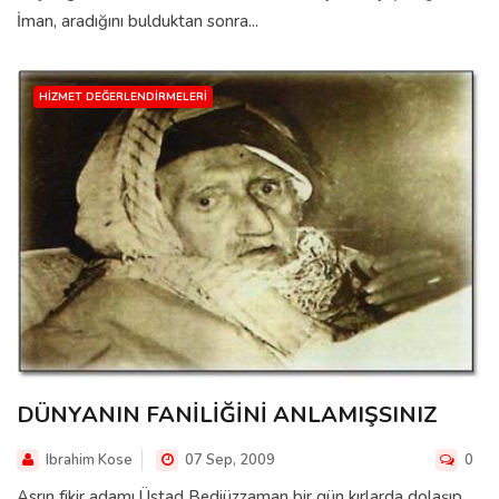
İman, aradığını bulduktan sonra...
HIZMET DEĞERLENDIRMELERI
DÜNYANIN FANİLİĞİNİ ANLAMIŞSINIZ
Ibrahim Kose
07 Sep, 2009
0
Asrın fikir adamı Üstad Bediüzzaman bir gün kırlarda dolaşıp